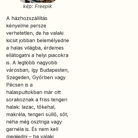
kép: Freepik
A házhozszállítás
kényelme persze
verhetetlen, de ha valaki
kicsit jobban belemélyedne
a halas világba, érdemes
ellátogatni a helyi piacokra
is. A legtöbb nagyobb
városban, így Budapesten,
Szegeden, Győrben vagy
Pécsen is a
halaspultokban már ott
sorakoznak a friss tengeri
halak: lazac, tőkehal,
makréla, tengeri süllő, sőt,
néha még osztriga vagy
garnéla is. És nem kell
megijedni – ha valaki