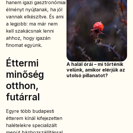
hanem igazi gasztronómiai
élményt nyújtanak, ha jól
vannak elkészítve. És ami
a legjobb: ma már nem
kell szakácsnak lenni
ahhoz, hogy igazán
finomat együnk.
Éttermi
A halál órái – mi történik
velünk, amikor elérjük az
minőség
utolsó pillanatot?
otthon,
futárral
Egyre több budapesti
étterem kínál kifejezetten
halételekre specializált
menüt házhozszállítással.