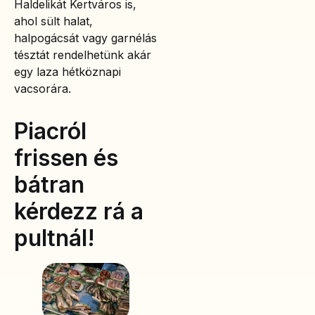
Haldelikát Kertváros is,
ahol sült halat,
halpogácsát vagy garnélás
tésztát rendelhetünk akár
egy laza hétköznapi
vacsorára.
Piacról
frissen és
bátran
kérdezz rá a
pultnál!