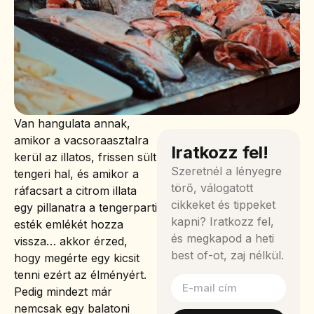
Van hangulata annak,
amikor a vacsoraasztalra
Iratkozz fel!
kerül az illatos, frissen sült
Szeretnél a lényegre
tengeri hal, és amikor a
törő, válogatott
ráfacsart a citrom illata
cikkeket és tippeket
egy pillanatra a tengerparti
kapni? Iratkozz fel,
esték emlékét hozza
és megkapod a heti
vissza… akkor érzed,
best of-ot, zaj nélkül.
hogy megérte egy kicsit
tenni ezért az élményért.
Pedig mindezt már
nemcsak egy balatoni