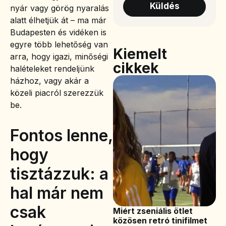
Küldés
nyár vagy görög nyaralás
alatt élhetjük át – ma már
Budapesten és vidéken is
egyre több lehetőség van
Kiemelt
arra, hogy igazi, minőségi
cikkek
halételeket rendeljünk
házhoz, vagy akár a
közeli piacról szerezzük
be.
Fontos lenne,
hogy
tisztázzuk: a
hal már nem
csak
Miért zseniális ötlet
közösen retró tinifilmet