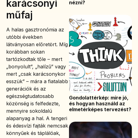
karácsonyi
nézni?
műfaj
A halas gasztronómia az
utóbbi években
látványosan előretört. Míg
korábban sokan
tartózkodtak tőle – mert
„bonyolult”, „halízű” vagy
mert „csak karácsonykor
esszük” – mára a fiatalabb
generációk és az
egészségtudatosabb
Gondolattérkép: mire jó,
és hogyan használd az
közönség is felfedezte,
elmetérképes tervezést?
mennyire sokoldalú
alapanyag a hal. A tengeri
és édesvízi fajták nemcsak
könnyűek és táplálóak,