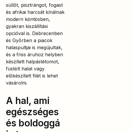
süllőt, pisztrángot, fogast
és afrikai harcsát kínálnak
modern köntösben,
gyakran kiszállítási
opcióval is. Debrecenben
és Győrben a piacok
halaspultjai is megújultak,
és a friss áruhoz helyben
készített halpástétomot,
füstölt halat vagy
előkészített filét is lehet
vásárolni.
A hal, ami
egészséges
és boldoggá