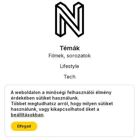
Témák
Filmek, sorozatok
Lifestyle
Tech
Tudás
A weboldalon a minőségi felhasználói élmény
érdekében sütiket használunk.
Egyéb információk
Többet megtudhatsz arról, hogy milyen sütiket
Impresszum
használunk, vagy kikapcsolhatod őket a
beállításokban
.
Általános Szerződési Feltételek
Elfogad
© 2026 TheNext