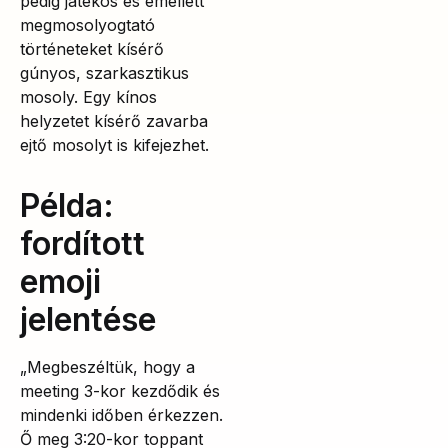
pedig játékos és emellett
megmosolyogtató
történeteket kísérő
gúnyos, szarkasztikus
mosoly. Egy kínos
helyzetet kísérő zavarba
ejtő mosolyt is kifejezhet.
Példa:
fordított
emoji
jelentése
„Megbeszéltük, hogy a
meeting 3-kor kezdődik és
mindenki időben érkezzen.
Ő meg 3:20-kor toppant