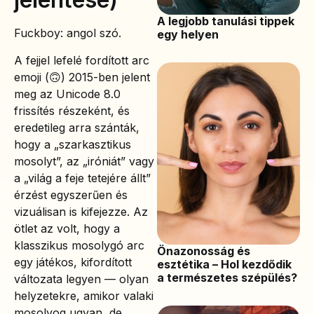
A legjobb tanulási tippek
Fuckboy: angol szó.
egy helyen
A fejjel lefelé fordított arc
emoji (🙃) 2015-ben jelent
meg az Unicode 8.0
frissítés részeként, és
eredetileg arra szánták,
hogy a „szarkasztikus
mosolyt”, az „iróniát” vagy
a „világ a feje tetejére állt”
érzést egyszerűen és
vizuálisan is kifejezze. Az
ötlet az volt, hogy a
klasszikus mosolygó arc
Önazonosság és
egy játékos, kifordított
esztétika – Hol kezdődik
a természetes szépülés?
változata legyen — olyan
helyzetekre, amikor valaki
mosolyog ugyan, de