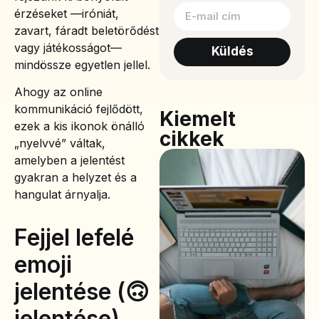
érzéseket —iróniát,
zavart, fáradt beletörődést
vagy játékosságot—
Küldés
mindössze egyetlen jellel.
Ahogy az online
kommunikáció fejlődött,
Kiemelt
ezek a kis ikonok önálló
cikkek
„nyelvvé” váltak,
amelyben a jelentést
gyakran a helyzet és a
hangulat árnyalja.
Fejjel lefelé
emoji
jelentése (🙃
jelentése)