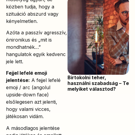
közben tudja, hogy a
szituáció abszurd vagy
kényelmetlen.
Azóta a passzív agresszív,
önironikus és „mit is
mondhatnék…”
hangulatok egyik kedvenc
jele lett.
Fejjel lefelé emoji
Birtokolni teher,
jelentése:
A fejjel lefelé
használni szabadság – Te
emoji / arc (angolul
melyiket választod?
upside-down face)
elsőlegesen azt jelenti,
hogy valami vicces,
játékosan vidám.
A másodlagos jelentése