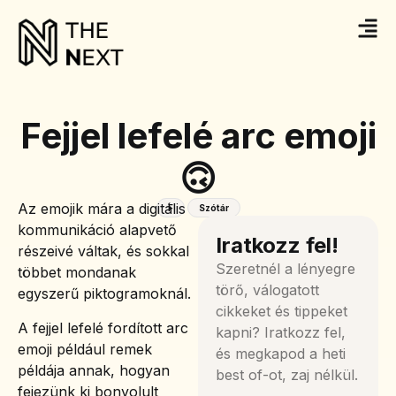
Fejjel lefelé arc emoji
🙃
Az emojik mára a digitális
F
Szótár
kommunikáció alapvető
Iratkozz fel!
részeivé váltak, és sokkal
Szeretnél a lényegre
többet mondanak
törő, válogatott
egyszerű piktogramoknál.
cikkeket és tippeket
A fejjel lefelé fordított arc
kapni? Iratkozz fel,
emoji például remek
és megkapod a heti
példája annak, hogyan
best of-ot, zaj nélkül.
fejezünk ki bonyolult