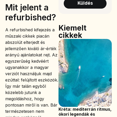
Küldés
Mit jelent a
refurbished?
Kiemelt
A refurbished kifejezés a
cikkek
műszaki cikkek piacán
abszolút elterjedt és
jellemzően kiváló ár-érték
arányú ajánlatokat rejt. Az
egyszerűség kedvéért
ugyanakkor a magyar
verziót használjuk majd
ezúttal: felújított eszközök.
Így már talán egyből
közelebb jutunk a
megoldáshoz, hogy
pontosan miről is van. Bár
Kréta: mediterrán ritmus,
természetesen nem
ókori legendák és