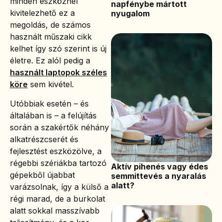
minden eszköznél
napfénybe mártott
kivitelezhető ez a
nyugalom
megoldás, de számos
használt műszaki cikk
kelhet így szó szerint is új
életre. Ez alól pedig a
használt laptopok széles
köre
sem kivétel.
Utóbbiak esetén – és
általában is – a felújítás
során a szakértők néhány
alkatrészcserét és
fejlesztést eszközölve, a
régebbi szériákba tartozó
Aktív pihenés vagy édes
gépekből újabbat
semmittevés a nyaralás
alatt?
varázsolnak, így a külső a
régi marad, de a burkolat
alatt sokkal masszívabb