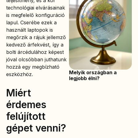
teljesítmény, és a kor
technológiai elvárásainak
is megfelelő konfiguráció
lapul. Cserébe ezek a
használt laptopok is
megőrzik a rájuk jellemző
kedvező árfekvést, így a
bolti árcédulához képest
jóval olcsóbban juthatunk
hozzá egy megbízható
Melyik országban a
eszközhöz.
legjobb élni?
Miért
érdemes
felújított
gépet venni?