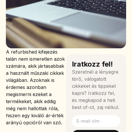
A refurbished kifejezés
talán nem ismeretlen azok
Iratkozz fel!
számára, akik jártasabbak
Szeretnél a lényegre
a használt műszaki cikkek
törő, válogatott
világában. Azoknak is
cikkeket és tippeket
érdemes azonban
kapni? Iratkozz fel,
megismerni ezeket a
és megkapod a heti
termékeket, akik eddig
best of-ot, zaj nélkül.
még nem hallottak róla,
hiszen egy kiváló ár-érték
arányú opcióról van szó.