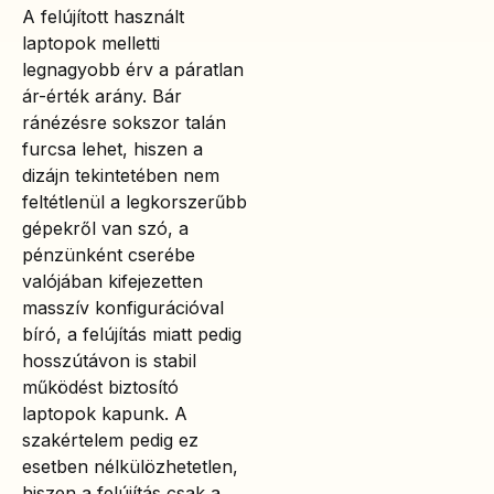
A felújított használt
laptopok melletti
legnagyobb érv a páratlan
ár-érték arány. Bár
ránézésre sokszor talán
furcsa lehet, hiszen a
dizájn tekintetében nem
feltétlenül a legkorszerűbb
gépekről van szó, a
pénzünként cserébe
valójában kifejezetten
masszív konfigurációval
bíró, a felújítás miatt pedig
hosszútávon is stabil
működést biztosító
laptopok kapunk. A
szakértelem pedig ez
esetben nélkülözhetetlen,
hiszen a felújítás csak a