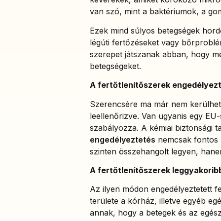
van szó, mint a baktériumok, a go
Ezek mind súlyos betegségek hordo
légúti fertőzéseket vagy bőrproblé
szerepet játszanak abban, hogy me
betegségeket.
A fertőtlenítőszerek engedélyez
Szerencsére ma már nem kerülhet f
leellenőrizve. Van ugyanis egy EU-s
szabályozza. A kémiai biztonsági t
engedélyeztetés
nemcsak fontos lé
szinten összehangolt legyen, han
A fertőtlenítőszerek leggyakoribb
Az ilyen módon engedélyeztetett fe
területe a kórház, illetve egyéb e
annak, hogy a betegek és az egész