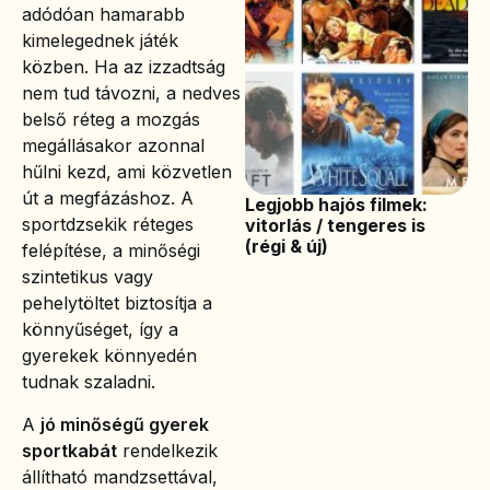
adódóan hamarabb
kimelegednek játék
közben. Ha az izzadtság
nem tud távozni, a nedves
belső réteg a mozgás
megállásakor azonnal
hűlni kezd, ami közvetlen
út a megfázáshoz. A
Legjobb hajós filmek:
sportdzsekik réteges
vitorlás / tengeres is
(régi & új)
felépítése, a minőségi
szintetikus vagy
pehelytöltet biztosítja a
könnyűséget, így a
gyerekek könnyedén
tudnak szaladni.
A
jó minőségű gyerek
sportkabát
rendelkezik
állítható mandzsettával,