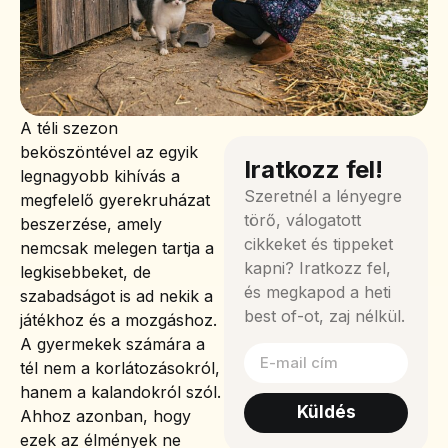
A téli szezon
beköszöntével az egyik
Iratkozz fel!
legnagyobb kihívás a
Szeretnél a lényegre
megfelelő gyerekruházat
törő, válogatott
beszerzése, amely
cikkeket és tippeket
nemcsak melegen tartja a
kapni? Iratkozz fel,
legkisebbeket, de
és megkapod a heti
szabadságot is ad nekik a
best of-ot, zaj nélkül.
játékhoz és a mozgáshoz.
A gyermekek számára a
tél nem a korlátozásokról,
hanem a kalandokról szól.
Küldés
Ahhoz azonban, hogy
ezek az élmények ne