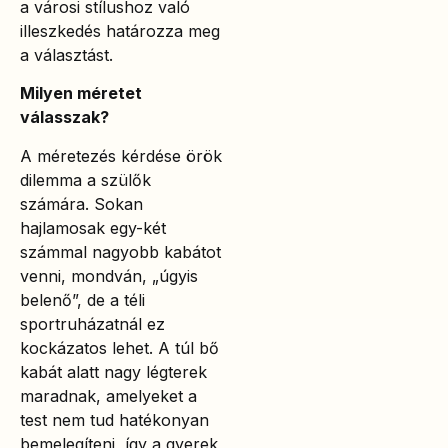
a városi stílushoz való
illeszkedés határozza meg
a választást.
Milyen méretet
válasszak?
A méretezés kérdése örök
dilemma a szülők
számára. Sokan
hajlamosak egy-két
számmal nagyobb kabátot
venni, mondván, „úgyis
belenő”, de a téli
sportruházatnál ez
kockázatos lehet. A túl bő
kabát alatt nagy légterek
maradnak, amelyeket a
test nem tud hatékonyan
bemelegíteni, így a gyerek