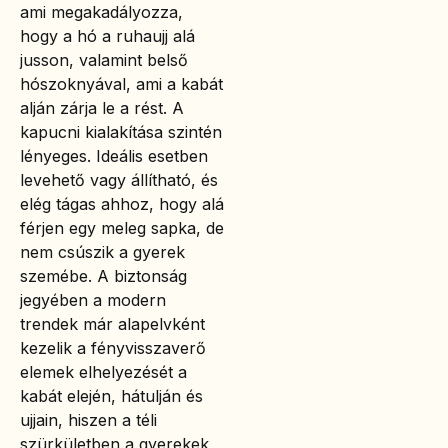
ami megakadályozza,
hogy a hó a ruhaujj alá
jusson, valamint belső
hószoknyával, ami a kabát
alján zárja le a rést. A
kapucni kialakítása szintén
lényeges. Ideális esetben
levehető vagy állítható, és
elég tágas ahhoz, hogy alá
férjen egy meleg sapka, de
nem csúszik a gyerek
szemébe. A biztonság
jegyében a modern
trendek már alapelvként
kezelik a fényvisszaverő
elemek elhelyezését a
kabát elején, hátulján és
ujjain, hiszen a téli
szürkületben a gyerekek