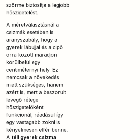
szőrme biztosítja a legjobb
hőszigetelést.
A méretválasztásnál a
csizmák esetében is
aranyszabály, hogy a
gyerek lábujjai és a cipő
orra között maradjon
körülbelül egy
centiméternyi hely. Ez
nemcsak a növekedés
miatt szükséges, hanem
azért is, mert a beszorult
levegő rétege
hőszigetelőként
funkcionál, ráadásul így
egy vastagabb zokni is
kényelmesen elfér benne.
A
téli gyerek csizma