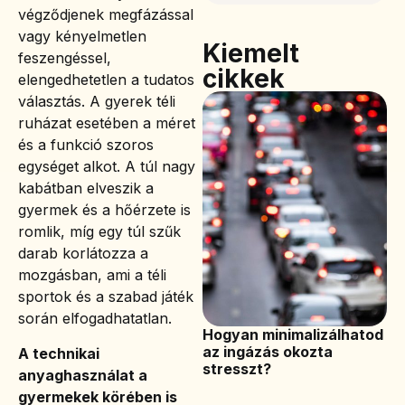
végződjenek megfázással
vagy kényelmetlen
Kiemelt
feszengéssel,
cikkek
elengedhetetlen a tudatos
választás. A gyerek téli
ruházat esetében a méret
és a funkció szoros
egységet alkot. A túl nagy
kabátban elveszik a
gyermek és a hőérzete is
romlik, míg egy túl szűk
darab korlátozza a
mozgásban, ami a téli
sportok és a szabad játék
során elfogadhatatlan.
Hogyan minimalizálhatod
az ingázás okozta
A technikai
stresszt?
anyaghasználat a
gyermekek körében is