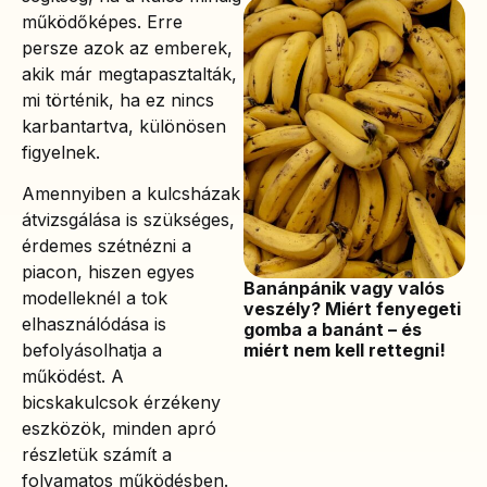
működőképes. Erre
persze azok az emberek,
akik már megtapasztalták,
mi történik, ha ez nincs
karbantartva, különösen
figyelnek.
Amennyiben a kulcsházak
átvizsgálása is szükséges,
érdemes szétnézni a
piacon, hiszen egyes
Banánpánik vagy valós
modelleknél a tok
veszély? Miért fenyegeti
elhasználódása is
gomba a banánt – és
miért nem kell rettegni!
befolyásolhatja a
működést. A
bicskakulcsok érzékeny
eszközök, minden apró
részletük számít a
folyamatos működésben.