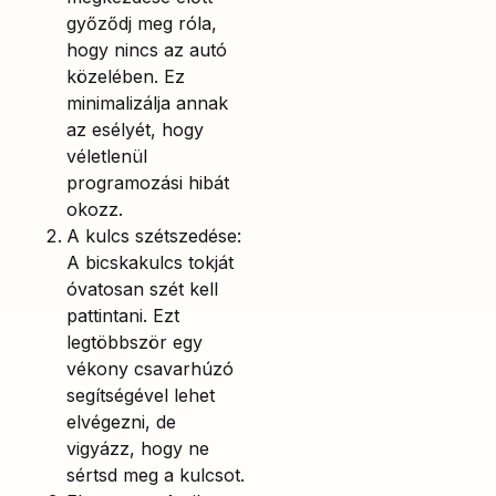
győződj meg róla,
hogy nincs az autó
közelében. Ez
minimalizálja annak
az esélyét, hogy
véletlenül
programozási hibát
okozz.
A kulcs szétszedése:
A bicskakulcs tokját
óvatosan szét kell
pattintani. Ezt
legtöbbször egy
vékony csavarhúzó
segítségével lehet
elvégezni, de
vigyázz, hogy ne
sértsd meg a kulcsot.