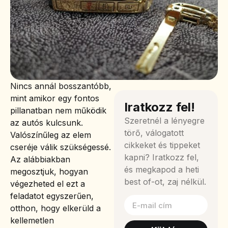
Nincs annál bosszantóbb,
mint amikor egy fontos
Iratkozz fel!
pillanatban nem működik
Szeretnél a lényegre
az autós kulcsunk.
törő, válogatott
Valószínűleg az elem
cikkeket és tippeket
cseréje válik szükségessé.
kapni? Iratkozz fel,
Az alábbiakban
és megkapod a heti
megosztjuk, hogyan
best of-ot, zaj nélkül.
végezheted el ezt a
feladatot egyszerűen,
otthon, hogy elkerüld a
kellemetlen