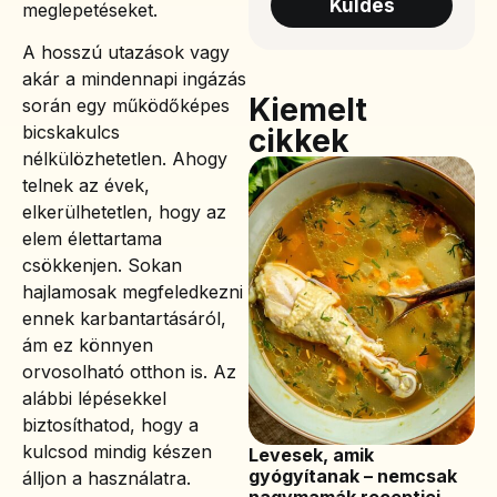
Küldés
meglepetéseket.
A hosszú utazások vagy
akár a mindennapi ingázás
Kiemelt
során egy működőképes
bicskakulcs
cikkek
nélkülözhetetlen. Ahogy
telnek az évek,
elkerülhetetlen, hogy az
elem élettartama
csökkenjen. Sokan
hajlamosak megfeledkezni
ennek karbantartásáról,
ám ez könnyen
orvosolható otthon is. Az
alábbi lépésekkel
biztosíthatod, hogy a
kulcsod mindig készen
Levesek, amik
gyógyítanak – nemcsak
álljon a használatra.