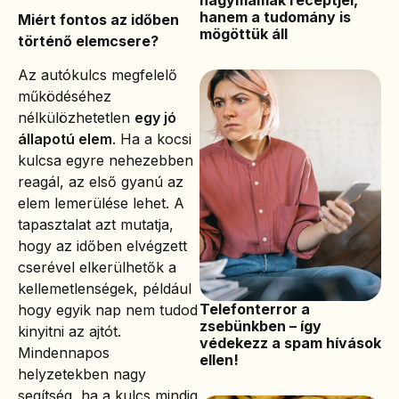
nagymamák receptjei,
hanem a tudomány is
Miért fontos az időben
mögöttük áll
történő elemcsere?
Az autókulcs megfelelő
működéséhez
nélkülözhetetlen
egy jó
állapotú elem
. Ha a kocsi
kulcsa egyre nehezebben
reagál, az első gyanú az
elem lemerülése lehet. A
tapasztalat azt mutatja,
hogy az időben elvégzett
cserével elkerülhetők a
kellemetlenségek, például
Telefonterror a
hogy egyik nap nem tudod
zsebünkben – így
kinyitni az ajtót.
védekezz a spam hívások
Mindennapos
ellen!
helyzetekben nagy
segítség, ha a kulcs mindig