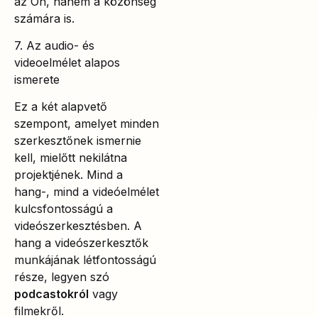
az Ön, hanem a közönség
számára is.
7. Az audio- és
videoelmélet alapos
ismerete
Ez a két alapvető
szempont, amelyet minden
szerkesztőnek ismernie
kell, mielőtt nekilátna
projektjének. Mind a
hang-, mind a videóelmélet
kulcsfontosságú a
videószerkesztésben. A
hang a videószerkesztők
munkájának létfontosságú
része, legyen szó
podcastokról
vagy
filmekről.