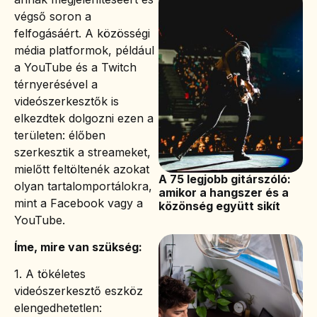
végső soron a
felfogásáért. A közösségi
média platformok, például
a YouTube és a Twitch
térnyerésével a
videószerkesztők is
elkezdtek dolgozni ezen a
területen: élőben
szerkesztik a streameket,
mielőtt feltöltenék azokat
A 75 legjobb gitárszóló:
olyan tartalomportálokra,
amikor a hangszer és a
mint a Facebook vagy a
közönség együtt sikít
YouTube.
Íme, mire van szükség:
1. A tökéletes
videószerkesztő eszköz
elengedhetetlen: