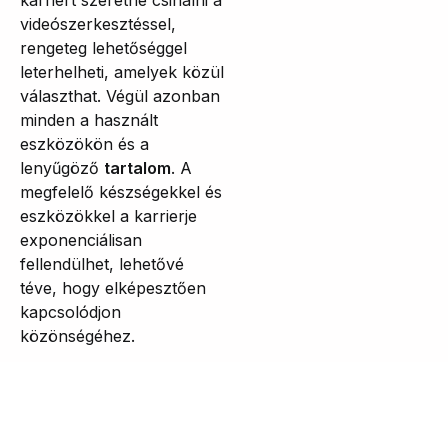
karriert szeretne csinálni a
videószerkesztéssel,
rengeteg lehetőséggel
leterhelheti, amelyek közül
választhat. Végül azonban
minden a használt
eszközökön és a
lenyűgöző
tartalom
. A
megfelelő készségekkel és
eszközökkel a karrierje
exponenciálisan
fellendülhet, lehetővé
téve, hogy elképesztően
kapcsolódjon
közönségéhez.