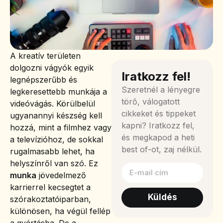
A kreatív területen
dolgozni vágyók egyik
Iratkozz fel!
legnépszerűbb és
Szeretnél a lényegre
legkeresettebb munkája a
törő, válogatott
videóvágás. Körülbelül
cikkeket és tippeket
ugyanannyi készség kell
kapni? Iratkozz fel,
hozzá, mint a filmhez vagy
és megkapod a heti
a televízióhoz, de sokkal
best of-ot, zaj nélkül.
rugalmasabb lehet, ha
helyszínről van szó. Ez
munka
jövedelmező
karrierrel kecsegtet a
Küldés
szórakoztatóiparban,
különösen, ha végül fellép