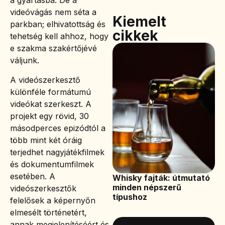
a gyártásba. De a
videóvágás nem séta a
Kiemelt
parkban; elhivatottság és
cikkek
tehetség kell ahhoz, hogy
e szakma szakértőjévé
váljunk.
A videószerkesztő
különféle formátumú
videókat szerkeszt. A
projekt egy rövid, 30
másodperces epizódtól a
több mint két óráig
terjedhet nagyjátékfilmek
és dokumentumfilmek
esetében. A
Whisky fajták: útmutató
minden népszerű
videószerkesztők
típushoz
felelősek a képernyőn
elmesélt történetért,
annak megjelenítéséért és