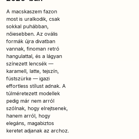
A macskaszem fazon
most is uralkodik, csak
sokkal puhábban,
nőiesebben. Az ovális
formák újra divatban
vannak, finoman retró
hangulattal, és a lágyan
színezett lencsék —
karamell, latte, tejszín,
füstszürke — igazi
effortless stílust adnak. A
túlméretezett modellek
pedig már nem arról
szólnak, hogy elrejtsenek,
hanem arról, hogy
elegáns, magabiztos
keretet adjanak az archoz.