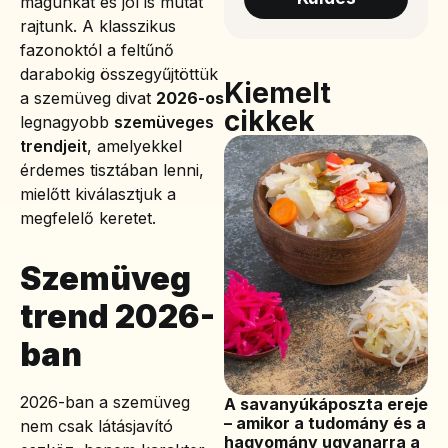
magunkat és jól is mutat
rajtunk. A klasszikus
fazonoktól a feltűnő
darabokig összegyűjtöttük
Kiemelt
a szemüveg divat
2026-os
cikkek
legnagyobb
szemüveges
trendjeit
, amelyekkel
érdemes tisztában lenni,
mielőtt kiválasztjuk a
megfelelő keretet.
Szemüveg
trend 2026-
ban
2026-ban a szemüveg
A savanyúkáposzta ereje
– amikor a tudomány és a
nem csak látásjavító
hagyomány ugyanarra a