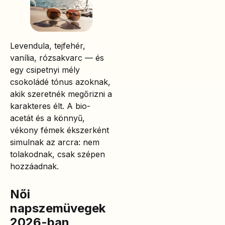
Levendula, tejfehér,
vanília, rózsakvarc — és
egy csipetnyi mély
csokoládé tónus azoknak,
akik szeretnék megőrizni a
karakteres élt. A bio-
acetát és a könnyű,
vékony fémek ékszerként
simulnak az arcra: nem
tolakodnak, csak szépen
hozzáadnak.
Női
napszemüvegek
2026-ban