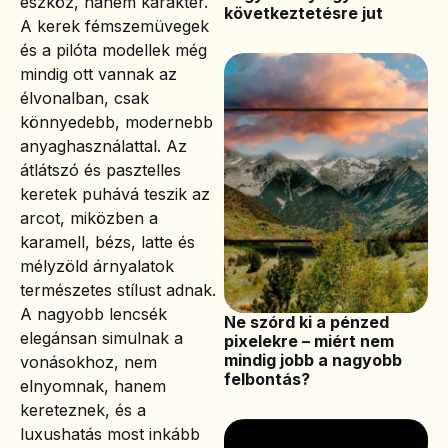
eszköz, hanem karakter.
következtetésre jut
A kerek fémszemüvegek
és a pilóta modellek még
mindig ott vannak az
élvonalban, csak
könnyedebb, modernebb
anyaghasználattal. Az
átlátszó és pasztelles
keretek puhává teszik az
arcot, miközben a
karamell, bézs, latte és
mélyzöld árnyalatok
természetes stílust adnak.
A nagyobb lencsék
Ne szórd ki a pénzed
elegánsan simulnak a
pixelekre – miért nem
mindig jobb a nagyobb
vonásokhoz, nem
felbontás?
elnyomnak, hanem
kereteznek, és a
luxushatás most inkább