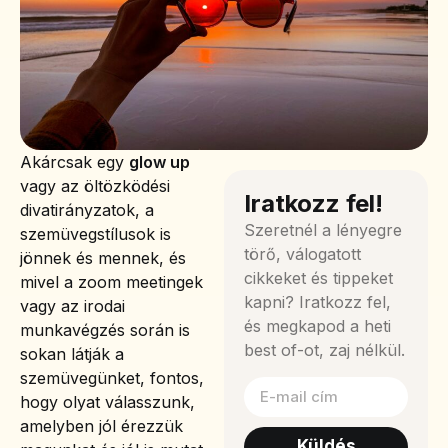
Akárcsak egy
glow up
vagy az öltözködési
Iratkozz fel!
divatirányzatok, a
Szeretnél a lényegre
szemüvegstílusok is
törő, válogatott
jönnek és mennek, és
cikkeket és tippeket
mivel a zoom meetingek
kapni? Iratkozz fel,
vagy az irodai
és megkapod a heti
munkavégzés során is
best of-ot, zaj nélkül.
sokan látják a
szemüvegünket, fontos,
hogy olyat válasszunk,
amelyben jól érezzük
Küldés