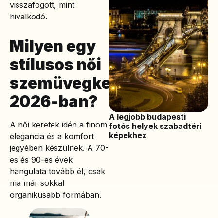
visszafogott, mint
hivalkodó.
Milyen egy
stílusos női
szemüvegkeret
2026-ban?
A legjobb budapesti
A női keretek idén a finom
fotós helyek szabadtéri
képekhez
elegancia és a komfort
jegyében készülnek. A 70-
es és 90-es évek
hangulata tovább él, csak
ma már sokkal
organikusabb formában.