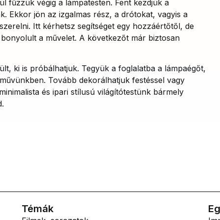
ül fűzzük végig a lámpatesten. Fent kezdjük a
nk. Ekkor jön az izgalmas rész, a drótokat, vagyis a
szerelni. Itt kérhetsz segítséget egy hozzáértőtől, de
 bonyolult a művelet. A következőt már biztosan
lt, ki is próbálhatjuk. Tegyük a foglalatba a lámpaégőt,
 művünkben. Tovább dekorálhatjuk festéssel vagy
inimalista és ipari stílusú világítótestünk bármely
d.
Témák
Eg