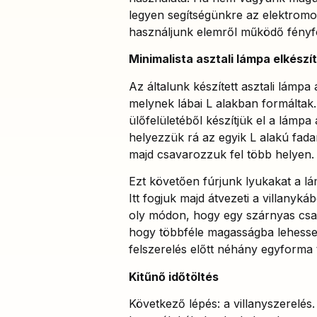
legyen segítségünkre az elektromos
használjunk elemről működő fényfo
Minimalista asztali lámpa elkészí
Az általunk készített asztali lámpa
melynek lábai L alakban formáltak. 
ülőfelületéből készítjük el a lámpa 
helyezzük rá az egyik L alakú fada
majd csavarozzuk fel több helyen.
Ezt követően fúrjunk lyukakat a lá
Itt fogjuk majd átvezeti a villanyk
oly módon, hogy egy szárnyas csava
hogy többféle magasságba lehessen 
felszerelés előtt néhány egyforma t
Kitűnő időtöltés
Következő lépés: a villanyszerelé