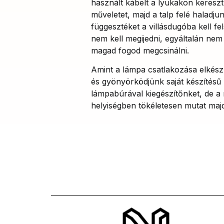
használt kábelt a lyukakon kereszt
műveletet, majd a talp felé haladju
függesztéket a villásdugóba kell fel
nem kell megijedni, egyáltalán nem
magad fogod megcsinálni.
Amint a lámpa csatlakozása elkészü
és gyönyörködjünk saját készítésű
lámpabúrával kiegészítőnket, de a m
helyiségben tökéletesen mutat maj