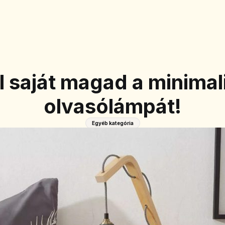
l saját magad a minimali
olvasólámpát!
Egyéb kategória