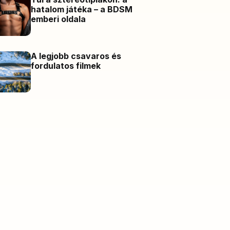
hatalom játéka – a BDSM
emberi oldala
A legjobb csavaros és
fordulatos filmek