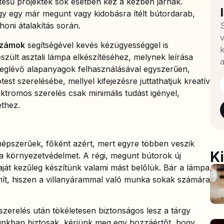
ítésű projektek sok esetben kéz a kézben járnak.
y egy már megunt vagy kidobásra ítélt bútordarab,
thoni átalakítás során.
S
v
számok
segítségével kevés kézügyességgel is
k
szült asztali lámpa elkészítéséhez, melynek leírása
a
eglévő alapanyagok felhasználásával egyszerűen,
test szerelésébe, mellyel kifejezésre juttathatjuk kreatív
ektromos szerelés csak minimális tudást igényel,
thez.
népszerűek, főként azért, mert egyre többen veszik
K
 a környezetvédelmet. A régi, megunt bútorok új
aját kezűleg készítünk valami mást belőlük. Bár a lámpa
ít, hiszen a villanyárammal való munka sokak számára
zerelés után tökéletesen biztonságos lesz a tárgy
kban biztosak, kérjünk meg egy hozzáértőt, hogy