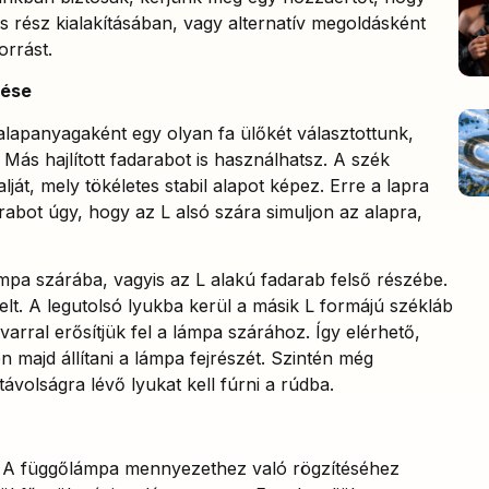
 rész kialakításában, vagy alternatív megoldásként
rrást.
tése
 alapanyagaként egy olyan fa ülőkét választottunk,
Más hajlított fadarabot is használhatsz. A szék
alját, mely tökéletes stabil alapot képez. Erre a lapra
rabot úgy, hogy az L alsó szára simuljon az alapra,
mpa szárába, vagyis az L alakú fadarab felső részébe.
ábelt. A legutolsó lyukba kerül a másik L formájú székláb
rral erősítjük fel a lámpa szárához. Így elérhető,
majd állítani a lámpa fejrészét. Szintén még
ávolságra lévő lyukat kell fúrni a rúdba.
s. A függőlámpa mennyezethez való rögzítéséhez