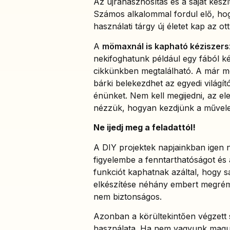
Az újrahasznosítás és a saját kész
Számos alkalommal fordul elő, hog
használati tárgy új életet kap az ot
A
mömaxnál is kapható kéziszer
nekifoghatunk például egy fából ké
cikkünkben megtalálható. A már m
bárki belekezdhet az egyedi világító
énünket. Nem kell megijedni, az el
nézzük, hogyan kezdjünk a művele
Ne ijedj meg a feladattól!
A DIY projektek napjainkban igen 
figyelembe a fenntarthatóságot és
funkciót kaphatnak azáltal, hogy s
elkészítése néhány embert megrém
nem biztonságos.
Azonban a körültekintően végzett s
használata. Ha nem vagyunk magun