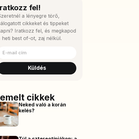
Iratkozz fel!
zeretnél a lényegre törő,
álogatott cikkeket és tippeket
apni? Iratkozz fel, és megkapod
 heti best of-ot, zaj nélkül.
Küldés
iemelt cikkek
Neked való a korán
kelés?
Túl a sztereotípiákon: a