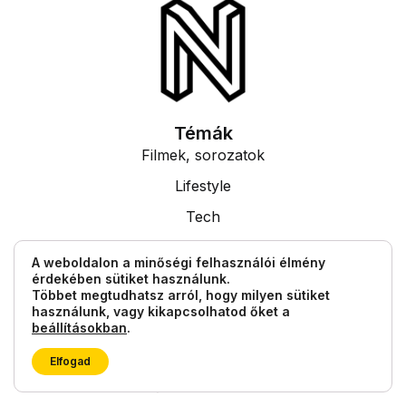
Témák
Filmek, sorozatok
Lifestyle
Tech
Tudás
A weboldalon a minőségi felhasználói élmény
érdekében sütiket használunk.
Egyéb információk
Többet megtudhatsz arról, hogy milyen sütiket
Impresszum
használunk, vagy kikapcsolhatod őket a
beállításokban
.
Általános Szerződési Feltételek
Elfogad
© 2026 TheNext