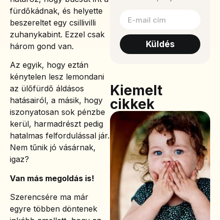
fürdőkádnak, és helyette
beszereltet egy csillivilli
zuhanykabint. Ezzel csak
Küldés
három gond van.
Az egyik, hogy eztán
kénytelen lesz lemondani
Kiemelt
az ülőfürdő áldásos
hatásairól, a másik, hogy
cikkek
iszonyatosan sok pénzbe
kerül, harmadrészt pedig
hatalmas felfordulással jár.
Nem tűnik jó vásárnak,
igaz?
Van más megoldás is!
Szerencsére ma már
egyre többen döntenek