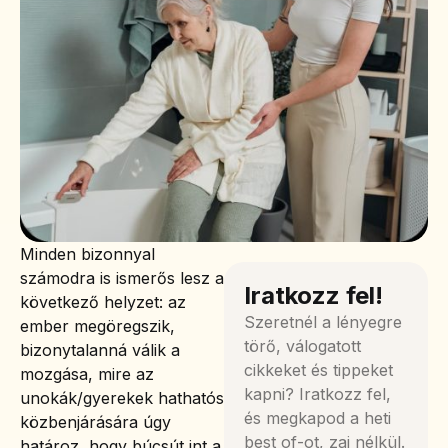
Minden bizonnyal
számodra is ismerős lesz a
Iratkozz fel!
következő helyzet: az
Szeretnél a lényegre
ember megöregszik,
törő, válogatott
bizonytalanná válik a
cikkeket és tippeket
mozgása, mire az
kapni? Iratkozz fel,
unokák/gyerekek hathatós
és megkapod a heti
közbenjárására úgy
best of-ot, zaj nélkül.
határoz, hogy búcsút int a