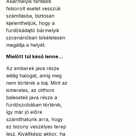
Akármelyik fentebb
felsorolt esetet vesszük
számításba, biztosan
kijelenthetjük, hogy a
fürdőkádajtó bármelyik
szcenárióban tökéletesen
megállja a helyét.
Mielőtt túl késő lenne…
Az emberek java része
addig halogat, amíg meg
nem történik a baj. Mint az
ismeretes, az otthoni
balesetek java része a
fürdőszobában történik,
így már jó előre
számíthatunk arra, hogy
ez bizony veszélyes terep
lesz. Kiváltképp akkor, ha