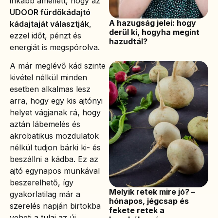
inkább amellett, hogy az
UDOOR fürdőkádajtó
A hazugság jelei: hogy
kádajtaját választják
,
derül ki, hogyha megint
ezzel időt, pénzt és
hazudtál?
energiát is megspórolva.
A már meglévő kád szinte
kivétel nélkül minden
esetben alkalmas lesz
arra, hogy egy kis ajtónyi
helyet vágjanak rá, hogy
aztán lábemelés és
akrobatikus mozdulatok
nélkül tudjon bárki ki- és
beszállni a kádba. Ez az
ajtó egynapos munkával
beszerelhető, így
Melyik retek mire jó? –
gyakorlatilag már a
hónapos, jégcsap és
szerelés napján birtokba
fekete retek a
veheti a tulaj az új,