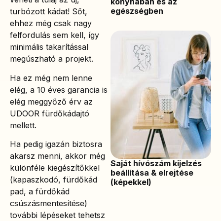
konyhában és az
egészségben
turbózott kádat! Sőt,
ehhez még csak nagy
felfordulás sem kell, így
minimális takarítással
megúszható a projekt.
Ha ez még nem lenne
elég, a 10 éves garancia is
elég meggyőző érv az
UDOOR fürdőkádajtó
mellett.
Ha pedig igazán biztosra
akarsz menni, akkor még
Saját hívószám kijelzés
különféle kiegészítőkkel
beállítása & elrejtése
(kapaszkodó, fürdőkád
(képekkel)
pad, a fürdőkád
csúszásmentesítése)
további lépéseket tehetsz