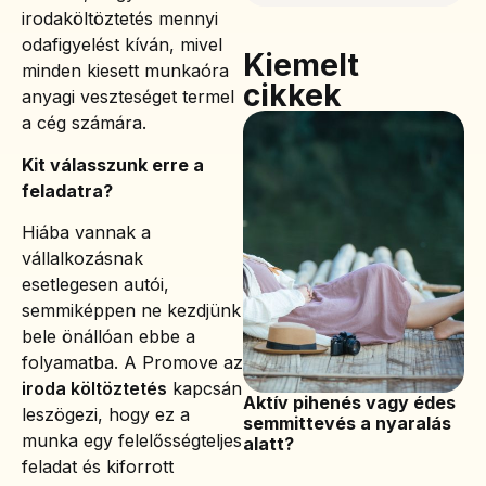
irodaköltöztetés mennyi
odafigyelést kíván, mivel
Kiemelt
minden kiesett munkaóra
cikkek
anyagi veszteséget termel
a cég számára.
Kit válasszunk erre a
feladatra?
Hiába vannak a
vállalkozásnak
esetlegesen autói,
semmiképpen ne kezdjünk
bele önállóan ebbe a
folyamatba. A Promove az
iroda költöztetés
kapcsán
Aktív pihenés vagy édes
leszögezi, hogy ez a
semmittevés a nyaralás
munka egy felelősségteljes
alatt?
feladat és kiforrott