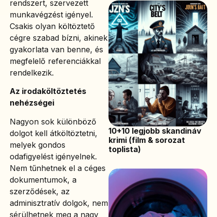
rendszert, szervezett
munkavégzést igényel.
Csakis olyan költöztető
cégre szabad bízni, akinek
gyakorlata van benne, és
megfelelő referenciákkal
rendelkezik.
Az irodaköltöztetés
nehézségei
Nagyon sok különböző
10+10 legjobb skandináv
dolgot kell átköltöztetni,
krimi (film & sorozat
melyek gondos
toplista)
odafigyelést igényelnek.
Nem tűnhetnek el a céges
dokumentumok, a
szerződések, az
adminisztratív dolgok, nem
sérülhetnek meg a nagy