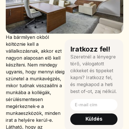
Ha bármilyen okból
költöznie kell a
Iratkozz fel!
vállalkozásnak, akkor ezt
Szeretnél a lényegre
nagyon alaposan elő kell
törő, válogatott
készíteni. Nem mindegy
cikkeket és tippeket
ugyanis, hogy mennyi ideig
kapni? Iratkozz fel,
szünetel a munkavégzés,
és megkapod a heti
mikor tudnak visszaállni a
best of-ot, zaj nélkül.
munkába a kollégák,
sérülésmentesen
megérkeznek-e a
munkaeszközök, minden
Küldés
irat a helyére kerül-e.
Látható, hogy az