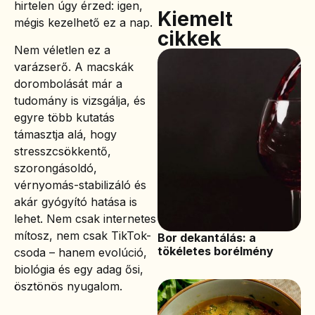
hirtelen úgy érzed: igen,
Kiemelt
mégis kezelhető ez a nap.
cikkek
Nem véletlen ez a
varázserő. A macskák
dorombolását már a
tudomány is vizsgálja, és
egyre több kutatás
támasztja alá, hogy
stresszcsökkentő,
szorongásoldó,
vérnyomás-stabilizáló és
akár gyógyító hatása is
lehet. Nem csak internetes
mítosz, nem csak TikTok-
Bor dekantálás: a
tökéletes borélmény
csoda – hanem evolúció,
biológia és egy adag ősi,
ösztönös nyugalom.