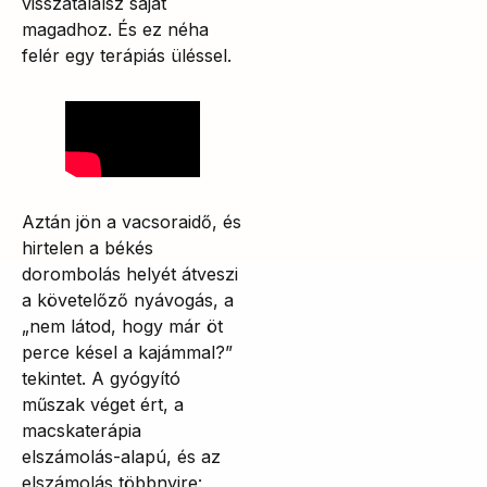
visszatalálsz saját
magadhoz. És ez néha
felér egy terápiás üléssel.
Aztán jön a vacsoraidő, és
hirtelen a békés
dorombolás helyét átveszi
a követelőző nyávogás, a
„nem látod, hogy már öt
perce késel a kajámmal?”
tekintet. A gyógyító
műszak véget ért, a
macskaterápia
elszámolás-alapú, és az
elszámolás többnyire: