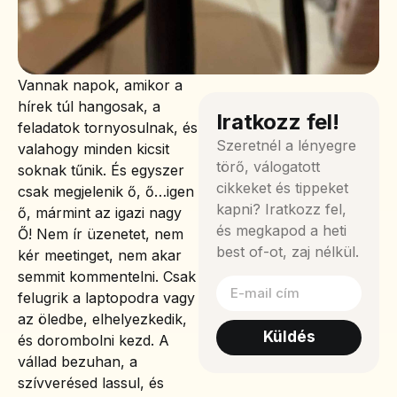
Vannak napok, amikor a
hírek túl hangosak, a
Iratkozz fel!
feladatok tornyosulnak, és
Szeretnél a lényegre
valahogy minden kicsit
törő, válogatott
soknak tűnik. És egyszer
cikkeket és tippeket
csak megjelenik ő, ő…igen
kapni? Iratkozz fel,
ő, mármint az igazi nagy
és megkapod a heti
Ő! Nem ír üzenetet, nem
best of-ot, zaj nélkül.
kér meetinget, nem akar
semmit kommentelni. Csak
felugrik a laptopodra vagy
az öledbe, elhelyezkedik,
Küldés
és dorombolni kezd. A
vállad bezuhan, a
szívverésed lassul, és