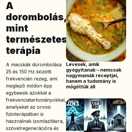
A
dorombolás,
mint
természetes
terápia
Levesek, amik
A macskák dorombolása
gyógyítanak – nemcsak
25 és 150 Hz közötti
nagymamák receptjei,
frekvencián rezeg, ami
hanem a tudomány is
meglepő módon épp
mögöttük áll
egybeesik azokkal a
frekvenciatartományokkal,
amelyeket az orvosi
fizioterápiában is
használnak izomlazításra,
szövetregenerációra és