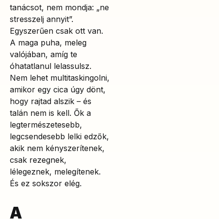
tanácsot, nem mondja: „ne
stresszelj annyit”.
Egyszerűen csak ott van.
A maga puha, meleg
valójában, amíg te
óhatatlanul lelassulsz.
Nem lehet multitaskingolni,
amikor egy cica úgy dönt,
hogy rajtad alszik – és
talán nem is kell. Ők a
legtermészetesebb,
legcsendesebb lelki edzők,
akik nem kényszerítenek,
csak rezegnek,
lélegeznek, melegítenek.
És ez sokszor elég.
A