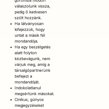
goromba módon
válaszolunk vissza,
pedig ő kedvesen
szólt hozzánk.
Ha látványosan
kifejezzük, hogy
untat a másik fél
mondandója.
Ha egy beszélgetés
alatt folyton
közbevágunk, nem
várjuk meg, amíg a
társalgópartnerünk
befejezi a
mondandóját.
Indokolatlanul
megsértünk másokat.
Cinikus, gúnyos
megjegyzéseket