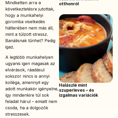
Mindketten arra a
otthonról
következtetésre jutottak,
hogy a munkahelyi
goromba viselkedés
hátterében nem más áll,
mint a túlzott stressz.
Banálisnak tűnhet? Pedig
igaz.
A legtöbb munkahelyen
ugyanis igen magasak az
elvárások, ráadásul
sokszor nincs is annyi
kolléga, amennyit egy
Halászlé mint
adott munkakör igényelne,
szuperleves – és
így mindenkire túl sok
izgalmas variációk
feladat hárul – emiatt nem
csoda, ha a dolgozók
stresszesek.