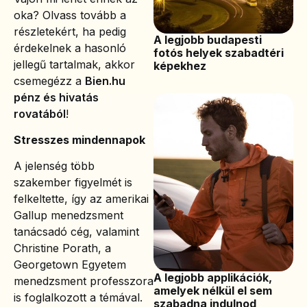
oka? Olvass tovább a
részletekért, ha pedig
A legjobb budapesti
érdekelnek a hasonló
fotós helyek szabadtéri
jellegű tartalmak, akkor
képekhez
csemegézz a
Bien.hu
pénz és hivatás
rovatából
!
Stresszes mindennapok
A jelenség több
szakember figyelmét is
felkeltette, így az amerikai
Gallup menedzsment
tanácsadó cég, valamint
Christine Porath, a
Georgetown Egyetem
A legjobb applikációk,
menedzsment professzora
amelyek nélkül el sem
is foglalkozott a témával.
szabadna indulnod