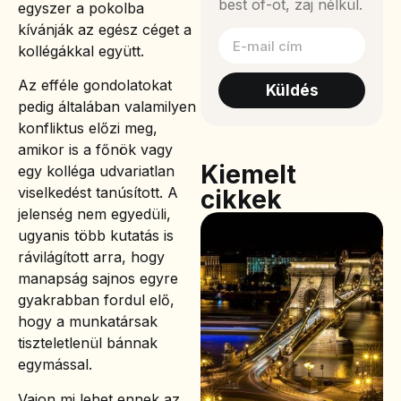
best of-ot, zaj nélkül.
egyszer a pokolba
kívánják az egész céget a
kollégákkal együtt.
Az efféle gondolatokat
Küldés
pedig általában valamilyen
konfliktus előzi meg,
amikor is a főnök vagy
Kiemelt
egy kolléga udvariatlan
viselkedést tanúsított. A
cikkek
jelenség nem egyedüli,
ugyanis több kutatás is
rávilágított arra, hogy
manapság sajnos egyre
gyakrabban fordul elő,
hogy a munkatársak
tiszteletlenül bánnak
egymással.
Vajon mi lehet ennek az