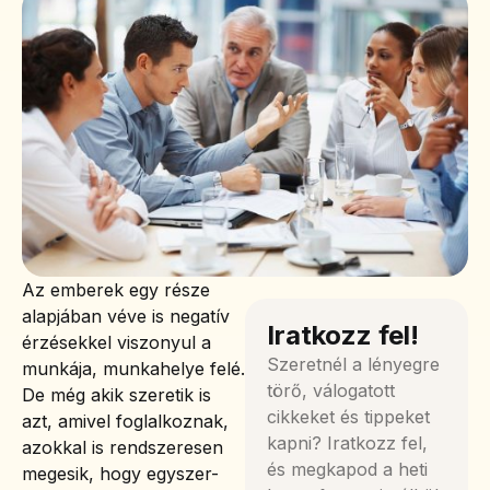
Az emberek egy része
alapjában véve is negatív
Iratkozz fel!
érzésekkel viszonyul a
Szeretnél a lényegre
munkája, munkahelye felé.
törő, válogatott
De még akik szeretik is
cikkeket és tippeket
azt, amivel foglalkoznak,
kapni? Iratkozz fel,
azokkal is rendszeresen
és megkapod a heti
megesik, hogy egyszer-