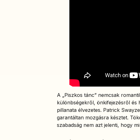
A „Piszkos tánc” nemcsak romantik
különbségekről, önkifejezésről é
pillanata élvezetes. Patrick Swayz
garantáltan mozgásra késztet. Töké
szabadság nem azt jelenti, hogy m