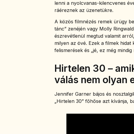
lenni a nyolcvanas-kilencvenes é
ráéreznek az üzenetükre.
A közös filmnézés remek ürügy besz
tánc” zenéjén vagy Molly Ringwald
észrevétlenül megtud valamit arról,
milyen az övé. Ezek a filmek hida
felismerések és „jé, ez még mindig 
Hirtelen 30 – amik
válás nem olyan 
Jennifer Garner bájos és nosztalgik
„Hirtelen 30” főhőse azt kívánja, b