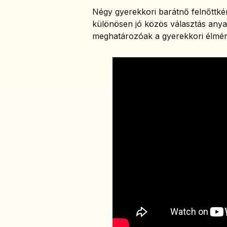
Négy gyerekkori barátnő felnőttként 
különösen jó közös választás anya
meghatározóak a gyerekkori élmén