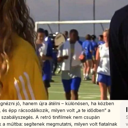
nézni jó, hanem újra átélni – különösen, ha közben
 és épp rácsodálkozik, milyen volt „a te idődben” a
 szabályszegés. A retró tinifilmek nem csupán
S
a múltba: segítenek megmutatni, milyen volt fiatalnak
v