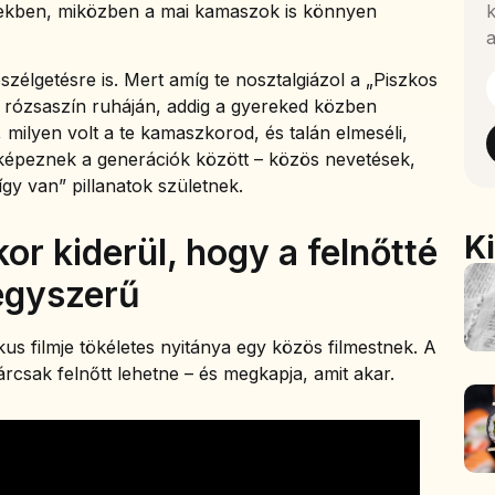
vekben, miközben a mai kamaszok is könnyen
k
a
élgetésre is. Mert amíg te nosztalgiázol a „Piszkos
 rózsaszín ruháján, addig a gyereked közben
 milyen volt a te kamaszkorod, és talán elmeséli,
t képeznek a generációk között – közös nevetések,
így van” pillanatok születnek.
K
or kiderül, hogy a felnőtté
egyszerű
us filmje tökéletes nyitánya egy közös filmestnek. A
árcsak felnőtt lehetne – és megkapja, amit akar.