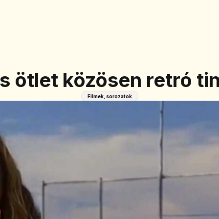
s ötlet közösen retró ti
Filmek, sorozatok