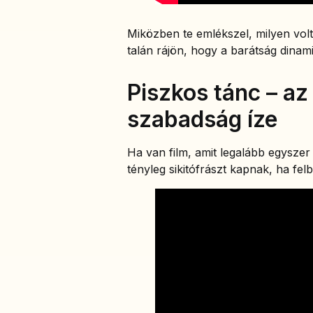
Miközben te emlékszel, milyen volt 
talán rájön, hogy a barátság dinam
Piszkos tánc – az
szabadság íze
Ha van film, amit legalább egyszer
tényleg sikitófrászt kapnak, ha f