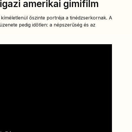
igazi amerikai gimifilm
 kíméletlenül őszinte portréja a tinédzserkornak. A
 üzenete pedig időtlen: a népszerűség és az