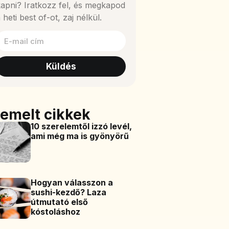
apni? Iratkozz fel, és megkapod
 heti best of-ot, zaj nélkül.
Küldés
iemelt cikkek
10 szerelemtől izzó levél,
ami még ma is gyönyörű
Hogyan válasszon a
sushi-kezdő? Laza
útmutató első
kóstoláshoz