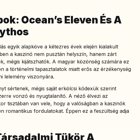
ok: Ocean’s Eleven És A
ythos
s egyik alapköve a kétezres évek elején kialakult
kben a kaszinó nem pusztán helyszín, hanem zárt
ek, mégis kijátszhatók. A magyar közönség számára ez
n a történelmi tapasztalatok miatt erős az érzékenység
ni lelemény viszonyára.
yt sértenek, mégis saját erkölcsi kódexük szerint
zerre vonzó és nyugtalanító. A néző élvezi az
kor tisztában van vele, hogy a valóságban a kaszinók
en romantikus fordulatokat. Éppen ez a feszültség adja
Társadalmi Tükör A