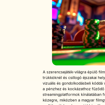
A szerencsejáték-világra épülő fil
trükköknél és csillogó éjszakai he
vizuális és gondolkodásbeli kóddá 
a pénzhez és kockázathoz fűződő v
streamingplatformok kínálatában f
közegre, miközben a magyar filmg