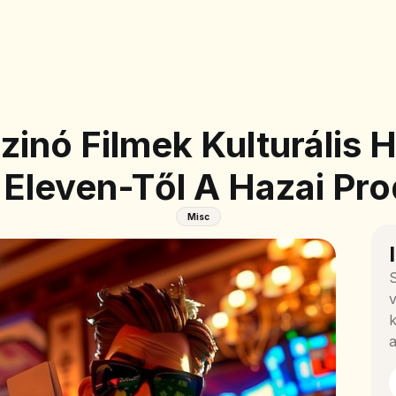
inó Filmek Kulturális 
 Eleven-Től A Hazai Pro
Misc
S
v
k
a