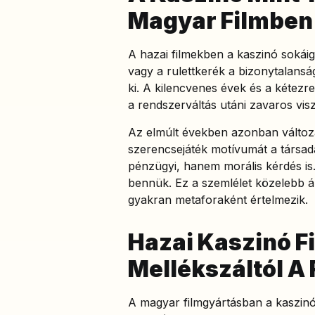
Magyar Filmben
A hazai filmekben a kaszinó sokáig
vagy a rulettkerék a bizonytalanság
ki. A kilencvenes évek és a kétezr
a rendszerváltás utáni zavaros vis
Az elmúlt években azonban változá
szerencsejáték motívumát a társada
pénzügyi, hanem morális kérdés is. 
bennük. Ez a szemlélet közelebb á
gyakran metaforaként értelmezik.
Hazai Kaszinó F
Mellékszáltól A
A magyar filmgyártásban a kaszinó