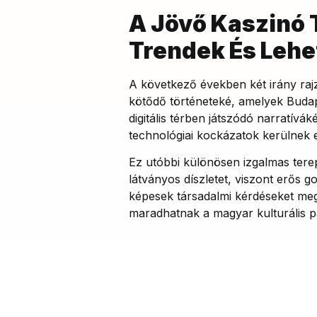
A Jövő Kaszinó 
Trendek És Leh
A következő években két irány rajz
kötődő történeteké, amelyek Budape
digitális térben játszódó narratívák
technológiai kockázatok kerülnek e
Ez utóbbi különösen izgalmas tere
látványos díszletet, viszont erős g
képesek társadalmi kérdéseket meg
maradhatnak a magyar kulturális 