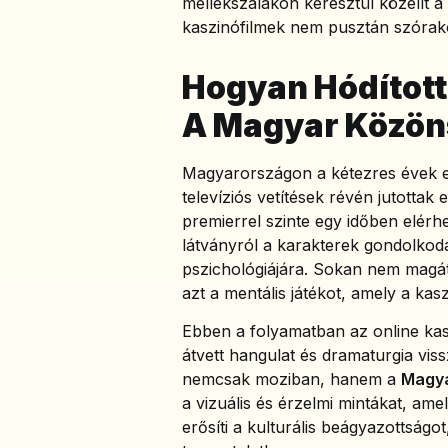
mellékszálakon keresztül közelít 
kaszinófilmek nem pusztán szórako
Hogyan Hódított
A Magyar Közön
Magyarországon a kétezres évek e
televíziós vetítések révén jutotta
premierrel szinte egy időben elérh
látványról a karakterek gondolkod
pszichológiájára. Sokan nem magát
azt a mentális játékot, amely a kasz
Ebben a folyamatban az online kasz
átvett hangulat és dramaturgia viss
nemcsak moziban, hanem a
Magya
a vizuális és érzelmi mintákat, am
erősíti a kulturális beágyazottságo