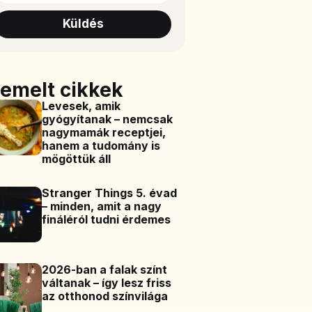
Küldés
iemelt cikkek
Levesek, amik
gyógyítanak – nemcsak
nagymamák receptjei,
hanem a tudomány is
mögöttük áll
Stranger Things 5. évad
– minden, amit a nagy
fináléról tudni érdemes
2026-ban a falak színt
váltanak – így lesz friss
az otthonod színvilága