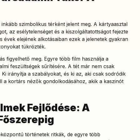
 inkább szimbolikus térként jelent meg. A kártyaasztal
ot, az esélytelenséget és a kiszolgáltatottságot fejezte
es évek elejének alkotásaiban ezek a jelenetek gyakran
zonyokat tükrözték.
s figyelhető meg. Egyre több film használja a
lmi feszültségek sűrítésére. A tét már nem csak
Ki irányítja a szabályokat, és ki az, aki csak sodródik
ll a kortárs nézők gondolkodásához, akik a kaszinót
ilmek Fejlődése: A
 Főszerepig
központú történetek ritkák, de egyre több