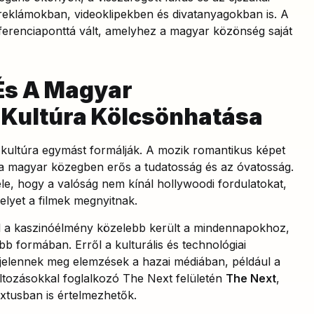
k reklámokban, videoklipekben és divatanyagokban is. A
referenciaponttá vált, amelyhez a magyar közönség saját
És A Magyar
-Kultúra Kölcsönhatása
k-kultúra egymást formálják. A mozik romantikus képet
a magyar közegben erős a tudatosság és az óvatosság.
le, hogy a valóság nem kínál hollywoodi fordulatokat,
melyet a filmek megnyitnak.
vel a kaszinóélmény közelebb került a mindennapokhoz,
bb formában. Erről a kulturális és technológiai
jelennek meg elemzések a hazai médiában, például a
változásokkal foglalkozó The Next felületén
The Next
,
xtusban is értelmezhetők.