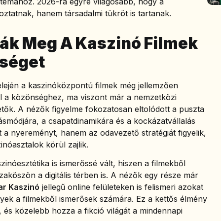
a témához. 2026-ra egyre világosabb, hogy a
ztatnak, hanem társadalmi tükröt is tartanak.
ák Meg A Kaszinó Filmek
séget
lején a kaszinóközpontú filmek még jellemzően
k el a közönséghez, ma viszont már a nemzetközi
etők. A nézők figyelme fokozatosan eltolódott a puszta
ásmódjára, a csapatdinamikára és a kockázatvállalás
 a nyereményt, hanem az odavezető stratégiát figyelik,
inóasztalok körül zajlik.
inóesztétika is ismerőssé vált, hiszen a filmekből
zaköszön a digitális térben is. A nézők egy része már
r Kaszinó
jellegű online felületeken is felismeri azokat
elyek a filmekből ismerősek számára. Ez a kettős élmény
t, és közelebb hozza a fikció világát a mindennapi