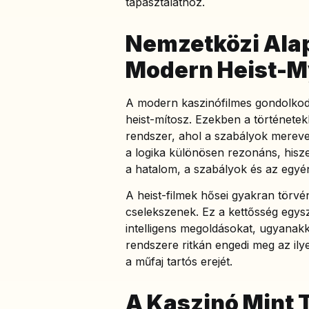
tapasztalathoz.
Nemzetközi Alap
Modern Heist-M
A modern kaszinófilmes gondolkodá
heist-mítosz. Ezekben a története
rendszer, ahol a szabályok merev
a logika különösen rezonáns, hisze
a hatalom, a szabályok és az egyé
A heist-filmek hősei gyakran törvén
cselekszenek. Ez a kettősség egys
intelligens megoldásokat, ugyanak
rendszere ritkán engedi meg az ily
a műfaj tartós erejét.
A Kaszinó Mint 