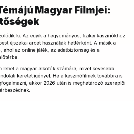
Témájú Magyar Filmjei:
etőségek
olódik ki. Az egyik a hagyományos, fizikai kaszinókhoz
st éjszakai arcát használják háttérként. A másik a
é, ahol az online játék, az adatbiztonság és a
lőtérbe.
p lehet a magyar alkotók számára, mivel kevesebb
ondolati keretet igényel. Ha a kaszinófilmek továbbra is
fogalmazni, akkor 2026 után is meghatározó szereplői
párbeszédnek.