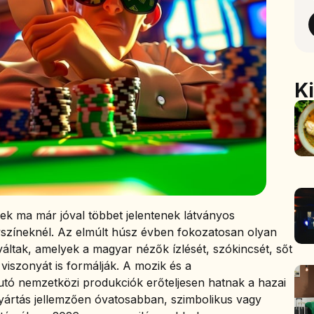
K
mek ma már jóval többet jelentenek látványos
lyszíneknél. Az elmúlt húsz évben fokozatosan olyan
váltak, amelyek a magyar nézők ízlését, szókincsét, sőt
iszonyát is formálják. A mozik és a
utó nemzetközi produkciók erőteljesen hatnak a hazai
yártás jellemzően óvatosabban, szimbolikus vagy