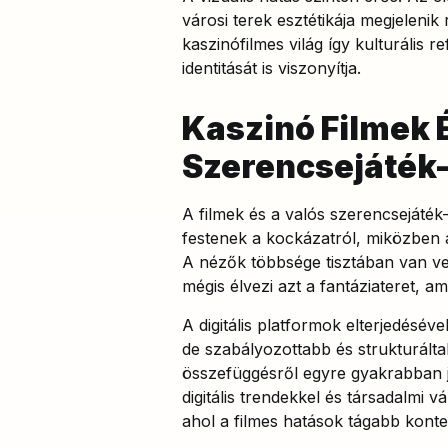
városi terek esztétikája megjeleni
kaszinófilmes világ így kulturális 
identitását is viszonyítja.
Kaszinó Filmek 
Szerencsejáték
A filmek és a valós szerencsejáté
festenek a kockázatról, miközben 
A nézők többsége tisztában van ve
mégis élvezi azt a fantáziateret, a
A digitális platformok elterjedésé
de szabályozottabb és strukturálta
összefüggésről egyre gyakrabban 
digitális trendekkel és társadalmi 
ahol a filmes hatások tágabb konte