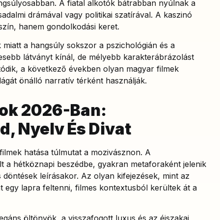
gsúlyosabban. A fiatal alkotók bátrabban nyúlnak a
adalmi drámával vagy politikai szatírával. A kaszinó
lyszín, hanem gondolkodási keret.
k miatt a hangsúly sokszor a pszichológián és a
sebb látványt kínál, de mélyebb karakterábrázolást
atódik, a következő években olyan magyar filmek
ágát önálló narratív térként használják.
sok 2026-Ban:
, Nyelv És Divat
ófilmek hatása túlmutat a mozivásznon. A
lt a hétköznapi beszédbe, gyakran metaforaként jelenik
s döntések leírásakor. Az olyan kifejezések, mint az
t egy lapra feltenni, filmes kontextusból kerültek át a
legáns öltönyök, a visszafogott luxus és az éjszakai