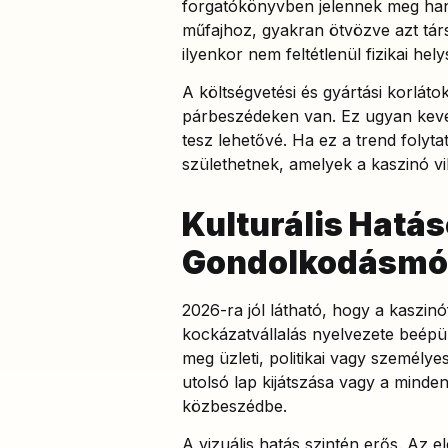
forgatókönyvben jelennek meg han
műfajhoz, gyakran ötvözve azt társ
ilyenkor nem feltétlenül fizikai he
A költségvetési és gyártási korláto
párbeszédeken van. Ez ugyan keve
tesz lehetővé. Ha ez a trend folyt
születhetnek, amelyek a kaszinó vil
Kulturális Hatá
Gondolkodásmód
2026-ra jól látható, hogy a kaszin
kockázatvállalás nyelvezete beépü
meg üzleti, politikai vagy személye
utolsó lap kijátszása vagy a minden
közbeszédbe.
A vizuális hatás szintén erős. Az e