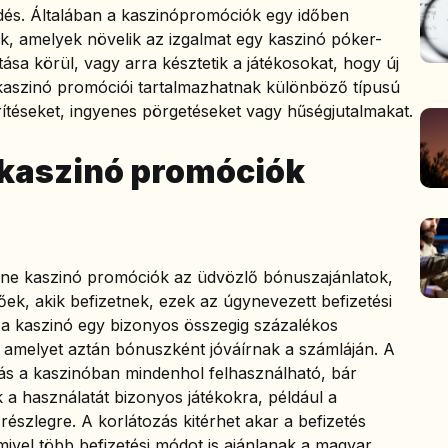
dés. Általában a kaszinópromóciók egy időben
k, amelyek növelik az izgalmat egy kaszinó póker-
tása körül, vagy arra késztetik a játékosokat, hogy új
kaszinó promóciói tartalmazhatnak különböző típusú
ítéseket, ingyenes pörgetéseket vagy hűségjutalmakat.
kaszinó promóciók
ne kaszinó promóciók az üdvözlő bónuszajánlatok,
ek, akik befizetnek, ezek az úgynevezett befizetési
 a kaszinó egy bizonyos összegig százalékos
t, amelyet aztán bónuszként jóváírnak a számláján. A
ás a kaszinóban mindenhol felhasználható, bár
 a használatát bizonyos játékokra, például a
észlegre. A korlátozás kitérhet akar a befizetés
ivel több befizetési módot is ajánlanak a magyar