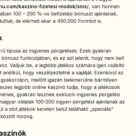
ehu.com/kaszino-fizetesi-modok/sms/
, van honnan
lában 100 – 200 %-os befizetési bónuszt ajánlanak,
ulhat, de elérheti akar a 450.000 Forintot is.
k
rű típusa az ingyenes pörgetések. Ezek gyakran
bónusz funkciójában, és ez azt jelenti, hogy nem kell
hoz. Valljuk be, a legtöbb játékos számára igen csábító
 anélkül, hogy veszélyeztetné a sajátját. Ezenkívül ez
gyakoroljon, mielőtt igazán belemerülne bármilyen
sszes legjobb online kaszinó tudja, hogy a játékosok
nének, gyakran lesznek exkluzív ingyenes pörgetési
 magyar oldalak 100-200 ingyen pörgetést ajánlanak az
 a slot játékok keretén belül található „speciális”
 között mozog.
aszinók