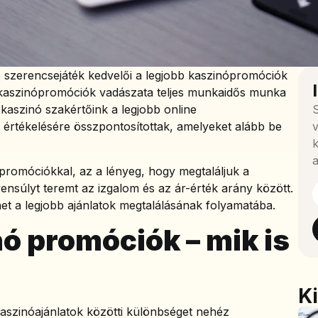
 szerencsejáték kedvelői a legjobb kaszinópromóciók
kaszinópromóciók vadászata teljes munkaidős munka
e kaszinó szakértőink a legjobb online
S
 értékelésére összpontosítottak, amelyeket alább be
v
k
a
 promóciókkal, az a lényeg, hogy megtaláljuk a
ensúlyt teremt az izgalom és az ár-érték arány között.
et a legjobb ajánlatok megtalálásának folyamatába.
ó promóciók – mik is
K
kaszinóajánlatok közötti különbséget nehéz