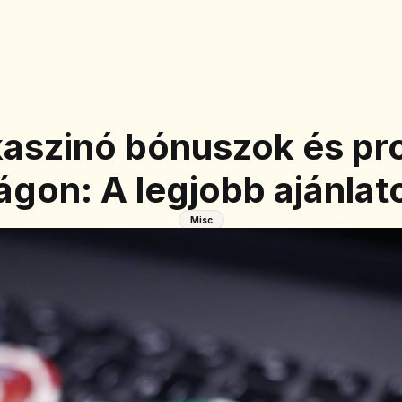
kaszinó bónuszok és p
gon: A legjobb ajánlat
Misc