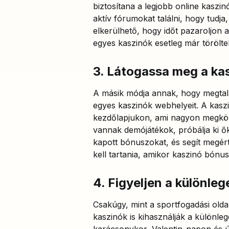
biztosítana a legjobb online kasz
aktív fórumokat találni, hogy tudja
elkerülhető, hogy időt pazaroljon
egyes kaszinók esetleg már törölte
3. Látogassa meg a ka
A másik módja annak, hogy megtalá
egyes kaszinók webhelyeit. A kaszi
kezdőlapjukon, ami nagyon megkön
vannak demójátékok, próbálja ki ők
kapott bónuszokat, és segít megért
kell tartania, amikor kaszinó bónu
4. Figyeljen a különle
Csakúgy, mint a sportfogadási old
kaszinók is kihasználják a különl
karácsonykor, Valentin-napon és ú