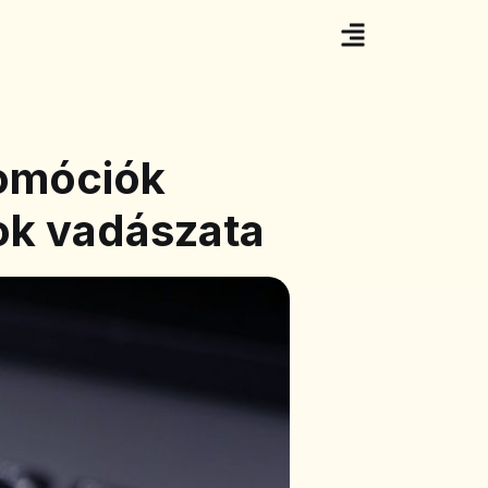
romóciók
ok vadászata