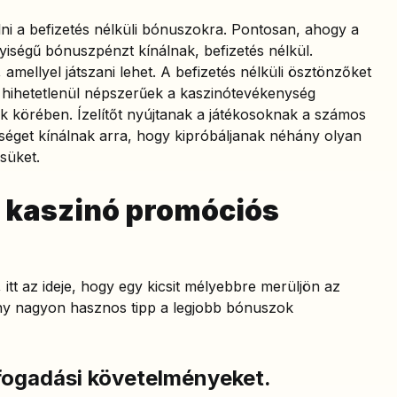
ni a befizetés nélküli bónuszokra. Pontosan, ahogy a
yiségű bónuszpénzt kínálnak, befizetés nélkül.
mellyel játszani lehet. A befizetés nélküli ösztönzőket
e hihetetlenül népszerűek a kaszinótevékenység
k körében. Ízelítőt nyújtanak a játékosoknak a számos
őséget kínálnak arra, hogy kipróbáljanak néhány olyan
ésüket.
e kaszinó promóciós
 itt az ideje, hogy egy kicsit mélyebbre merüljön az
y nagyon hasznos tipp a legjobb bónuszok
 fogadási követelményeket.