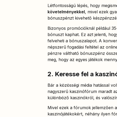
Létfontosságú lépés, hogy megis
követelményekkel
, mivel ezek gy
bónuszpénzt kivehető készpénzzé 
Bizonyos promócióknál például 35-
bónuszt kaphat. Ez azt jelenti, hog
felveheti a bónuszalapot. A konver
népszerű fogadási feltétel az onli
pénzre váltható bónuszpénz összeg
meg, hogy az egyes játékok menny
2. Keresse fel a kaszi
Bár a közösségi média hatással vol
nagyszerű kaszinófórum maradt az
különböző kaszinókról, és valószín
Mivel ezek a fórumok jellemzően 
kaszinójátékokért, néhány ilyen fó