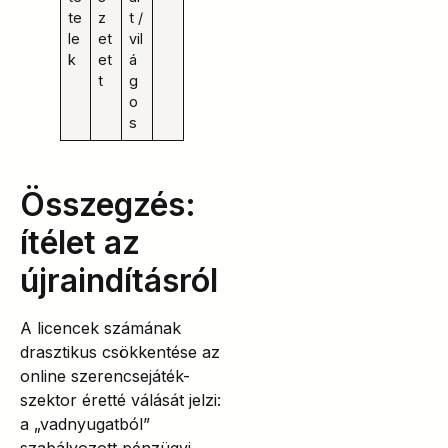
te
z
t /
le
et
vil
k
et
á
t
g
o
s
Összegzés:
ítélet az
újraindításról
A licencek számának
drasztikus csökkentése az
online szerencsejáték-
szektor éretté válását jelzi:
a „vadnyugatból”