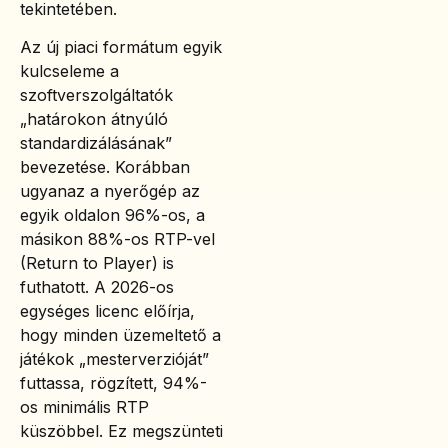
tekintetében.
Az új piaci formátum egyik
kulcseleme a
szoftverszolgáltatók
„határokon átnyúló
standardizálásának”
bevezetése. Korábban
ugyanaz a nyerőgép az
egyik oldalon 96%-os, a
másikon 88%-os RTP-vel
(Return to Player) is
futhatott. A 2026-os
egységes licenc előírja,
hogy minden üzemeltető a
játékok „mesterverzióját”
futtassa, rögzített, 94%-
os minimális RTP
küszöbbel. Ez megszünteti