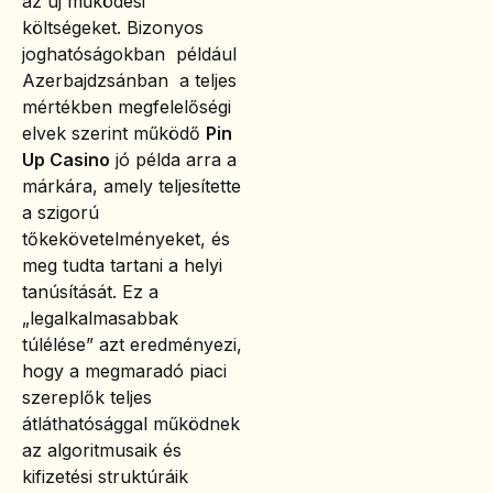
az új működési
költségeket. Bizonyos
joghatóságokban például
Azerbajdzsánban a teljes
mértékben megfelelőségi
elvek szerint működő
Pin
Up Casino
jó példa arra a
márkára, amely teljesítette
a szigorú
tőkekövetelményeket, és
meg tudta tartani a helyi
tanúsítását. Ez a
„legalkalmasabbak
túlélése” azt eredményezi,
hogy a megmaradó piaci
szereplők teljes
átláthatósággal működnek
az algoritmusaik és
kifizetési struktúráik