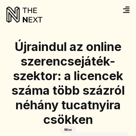
Újraindul az online
szerencsejáték-
szektor: a licencek
száma több százról
néhány tucatnyira
csökken
Misc