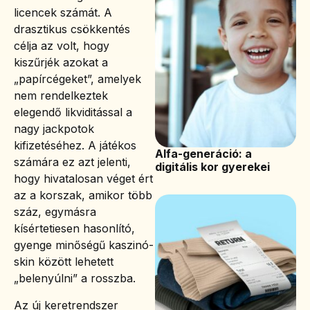
licencek számát. A
drasztikus csökkentés
célja az volt, hogy
kiszűrjék azokat a
„papírcégeket”, amelyek
nem rendelkeztek
elegendő likviditással a
nagy jackpotok
kifizetéséhez. A játékos
Alfa-generáció: a
számára ez azt jelenti,
digitális kor gyerekei
hogy hivatalosan véget ért
az a korszak, amikor több
száz, egymásra
kísértetiesen hasonlító,
gyenge minőségű kaszinó-
skin között lehetett
„belenyúlni” a rosszba.
Az új keretrendszer