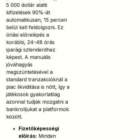
5 000 dollár alatti
kifizetések 90%-át
automatikusan, 15 percen
belül kell feldolgozni. Ez
óriási előrelépés a
korábbi, 24–48 órás
iparági sztenderdhez
képest. A manuális
jóváhagyás
megszüntetésével a
standard tranzakcióknál a
piac likviditása is nőtt, így a
játékosok gyakorlatilag
azonnal tudják mozgatni a
bankrolljukat a platformok
között.
Fizetőképességi
előírás:
Minden