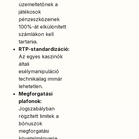
üzemeltetőnek a
játékosok
pénzeszközeinek
100%-át elkülönített
számlákon kell
tartania.
RTP-standardizáció:
Az egyes kaszinók
általi
esélymanipuláció
technikailag immár
lehetetlen.
Megforgatási
plafonok:
Jogszabályban
rögzített limitek a
bónuszok
megforgatási
követelményeire