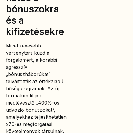
bónuszokra
és a
kifizetésekre
Mivel kevesebb
versenytárs küzd a
forgalomért, a korábbi
agresszív
„bónuszháborúkat”
felváltották az értékalapú
hűségprogramok. Az új
formátum tiltja a
megtévesztő „400%-os
üdvözlő bónuszokat”,
amelyekhez teljesíthetetlen
x70-es megforgatási
követelmények társulnak.