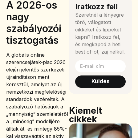
A 2026-os
Iratkozz fel!
nagy
Szeretnél a lényegre
törő, válogatott
szabályozói
cikkeket és tippeket
kapni? Iratkozz fel,
tisztogatás
és megkapod a heti
best of-ot, zaj nélkül.
A globális online
szerencsejáték-piac 2026
elején jelentős szerkezeti
újraindításon ment
Küldés
keresztül, amelyet az új
nemzetközi megfelelőségi
standardok vezéreltek. A
szabályozó hatóságok a
Kiemelt
„mennyiség” szemléletéről
cikkek
a „minőség” modelljére
álltak át, és mintegy 85%-
kal visszavágták az aktív