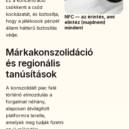
Ez a koncentráció
csökkenti a csőd
kockázatát, és biztosítja,
NFC — az érintés, ami
hogy a játékosok pénzét
elintéz (majdnem)
mindent
állami hátterű biztosítás
védje.
Márkakonszolidáció
és regionális
tanúsítások
A konszolidált piac felé
történő elmozdulás a
forgalmat néhány,
alaposan átvilágított
platformra terelte,
amelyek meg tudják fizetni