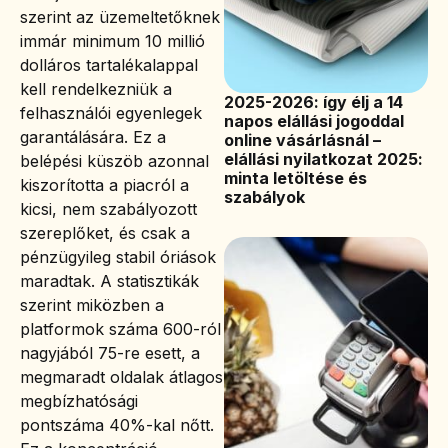
szerint az üzemeltetőknek
immár minimum 10 millió
dolláros tartalékalappal
kell rendelkezniük a
2025-2026: így élj a 14
felhasználói egyenlegek
napos elállási jogoddal
garantálására. Ez a
online vásárlásnál –
elállási nyilatkozat 2025:
belépési küszöb azonnal
minta letöltése és
kiszorította a piacról a
szabályok
kicsi, nem szabályozott
szereplőket, és csak a
pénzügyileg stabil óriások
maradtak. A statisztikák
szerint miközben a
platformok száma 600-ról
nagyjából 75-re esett, a
megmaradt oldalak átlagos
megbízhatósági
pontszáma 40%-kal nőtt.