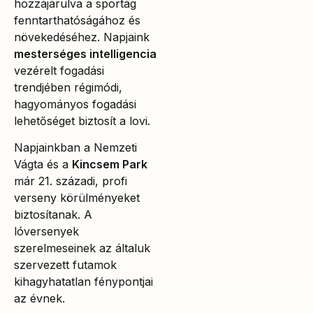
hozzájárulva a sportág
fenntarthatóságához és
növekedéséhez. Napjaink
mesterséges intelligencia
vezérelt fogadási
trendjében régimódi,
hagyományos fogadási
lehetőséget biztosít a lovi.
Napjainkban a Nemzeti
Vágta és a
Kincsem Park
már 21. századi, profi
verseny körülményeket
biztosítanak. A
lóversenyek
szerelmeseinek az általuk
szervezett futamok
kihagyhatatlan fénypontjai
az évnek.