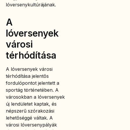
lóversenykultúrájának.
A
lóversenyek
városi
térhódítása
A lóversenyek városi
térhódítása jelentős
fordulópontot jelentett a
sportág történetében. A
városokban a lóversenyek
új lendületet kaptak, és
népszerű szórakozási
lehetőséggé váltak. A
városi lóversenypályák