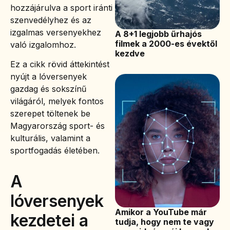
hozzájárulva a sport iránti
szenvedélyhez és az
izgalmas versenyekhez
A 8+1 legjobb űrhajós
filmek a 2000-es évektől
való izgalomhoz.
kezdve
Ez a cikk rövid áttekintést
nyújt a lóversenyek
gazdag és sokszínű
világáról, melyek fontos
szerepet töltenek be
Magyarország sport- és
kulturális, valamint a
sportfogadás életében.
A
lóversenyek
Amikor a YouTube már
kezdetei a
tudja, hogy nem te vagy