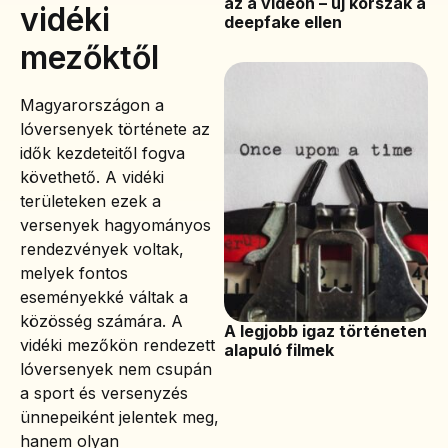
az a videón – új korszak a
vidéki
deepfake ellen
mezőktől
Magyarországon a
lóversenyek története az
idők kezdeteitől fogva
követhető. A vidéki
területeken ezek a
versenyek hagyományos
rendezvények voltak,
melyek fontos
eseményekké váltak a
közösség számára. A
A legjobb igaz történeten
vidéki mezőkön rendezett
alapuló filmek
lóversenyek nem csupán
a sport és versenyzés
ünnepeiként jelentek meg,
hanem olyan