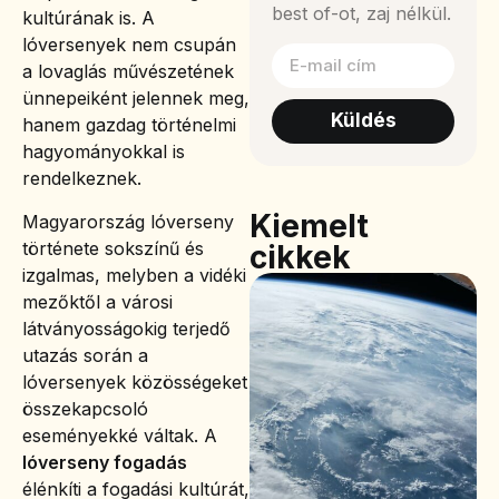
best of-ot, zaj nélkül.
kultúrának is. A
lóversenyek nem csupán
a lovaglás művészetének
ünnepeiként jelennek meg,
Küldés
hanem gazdag történelmi
hagyományokkal is
rendelkeznek.
Kiemelt
Magyarország lóverseny
története sokszínű és
cikkek
izgalmas, melyben a vidéki
mezőktől a városi
látványosságokig terjedő
utazás során a
lóversenyek közösségeket
összekapcsoló
eseményekké váltak. A
lóverseny fogadás
élénkíti a fogadási kultúrát,