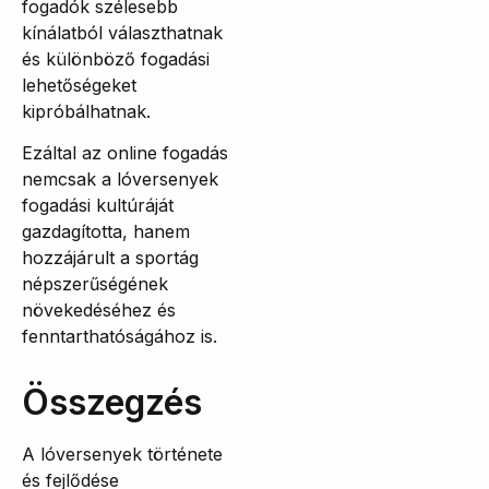
fogadók szélesebb
kínálatból választhatnak
és különböző fogadási
lehetőségeket
kipróbálhatnak.
Ezáltal az online fogadás
nemcsak a lóversenyek
fogadási kultúráját
gazdagította, hanem
hozzájárult a sportág
népszerűségének
növekedéséhez és
fenntarthatóságához is.
Összegzés
A lóversenyek története
és fejlődése