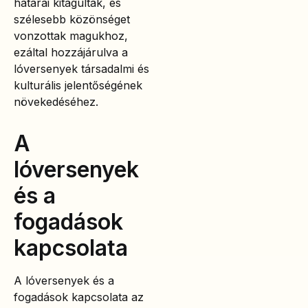
határai kitágultak, és
szélesebb közönséget
vonzottak magukhoz,
ezáltal hozzájárulva a
lóversenyek társadalmi és
kulturális jelentőségének
növekedéséhez.
A
lóversenyek
és a
fogadások
kapcsolata
A lóversenyek és a
fogadások kapcsolata az