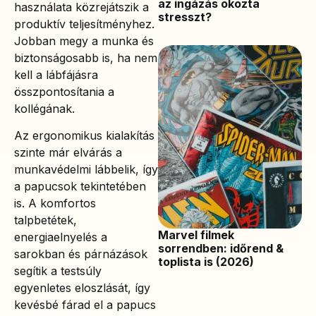
az ingázás okozta
használata közrejátszik a
stresszt?
produktív teljesítményhez.
Jobban megy a munka és
biztonságosabb is, ha nem
kell a lábfájásra
összpontosítania a
kollégának.
Az ergonomikus kialakítás
szinte már elvárás a
munkavédelmi lábbelik, így
a papucsok tekintetében
is. A komfortos
talpbetétek,
Marvel filmek
energiaelnyelés a
sorrendben: időrend &
sarokban és párnázások
toplista is (2026)
segítik a testsúly
egyenletes eloszlását, így
kevésbé fárad el a papucs