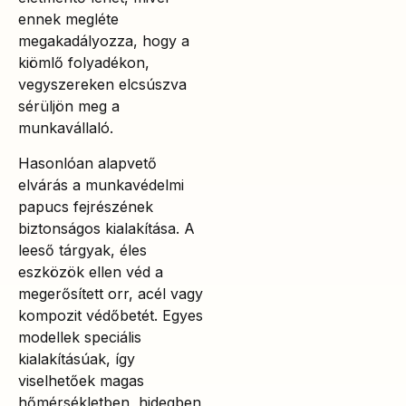
ennek megléte
megakadályozza, hogy a
kiömlő folyadékon,
vegyszereken elcsúszva
sérüljön meg a
munkavállaló.
Hasonlóan alapvető
elvárás a munkavédelmi
papucs fejrészének
biztonságos kialakítása. A
leeső tárgyak, éles
eszközök ellen véd a
megerősített orr, acél vagy
kompozit védőbetét. Egyes
modellek speciális
kialakításúak, így
viselhetőek magas
hőmérsékletben, hidegben