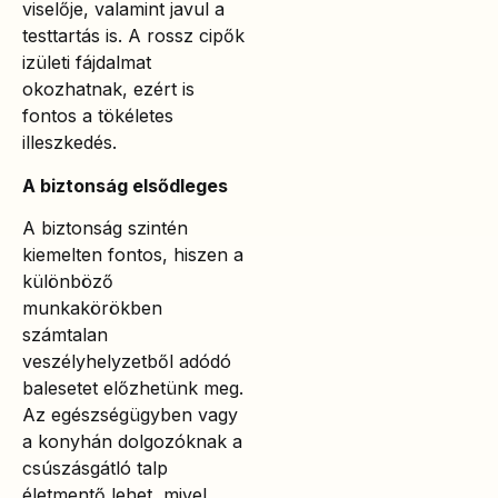
viselője, valamint javul a
testtartás is. A rossz cipők
izületi fájdalmat
okozhatnak, ezért is
fontos a tökéletes
illeszkedés.
A biztonság elsődleges
A biztonság szintén
kiemelten fontos, hiszen a
különböző
munkakörökben
számtalan
veszélyhelyzetből adódó
balesetet előzhetünk meg.
Az egészségügyben vagy
a konyhán dolgozóknak a
csúszásgátló talp
életmentő lehet, mivel