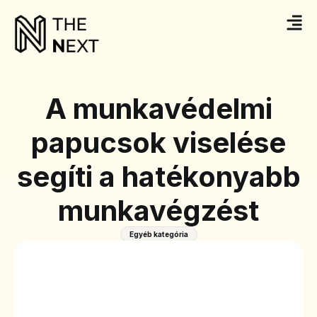
A munkavédelmi
papucsok viselése
segíti a hatékonyabb
munkavégzést
Egyéb kategória