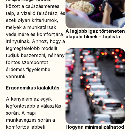
között a csúszásmentes
talp, a vízálló felsőrész, és
ezek olyan kritériumok,
melyek a munkatársak
A legjobb igaz történeten
védelmére és komfortjára
alapuló filmek – toplista
irányulnak. Ahhoz, hogy a
legmegfelelőbb modellt
tudjuk beszerezni, néhány
fontos szempontot
érdemes figyelembe
vennünk.
Ergonomikus kialakítás
A kényelem az egyik
legfontosabb a választás
során. A napi
munkavégzés során a
Hogyan minimalizálhatod
komfortos lábbeli