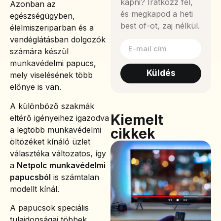
kapni? Iratkozz fel,
Azonban az
és megkapod a heti
egészségügyben,
best of-ot, zaj nélkül.
élelmiszeriparban és a
vendéglátásban dolgozók
számára készül
munkavédelmi papucs,
Küldés
mely viselésének több
előnye is van.
A különböző szakmák
Kiemelt
eltérő igényeihez igazodva
a legtöbb munkavédelmi
cikkek
öltözéket kínáló üzlet
választéka változatos, így
a
Netpolc munkavédelmi
papucsból
is számtalan
modellt kínál.
A papucsok speciális
tulajdonságai többek