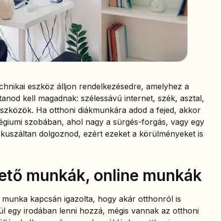
chnikai eszköz álljon rendelkezésedre, amelyhez a
ítanod kell magadnak: szélessávú internet, szék, asztal,
szközök. Ha otthoni diákmunkára adod a fejed, akkor
légiumi szobában, ahol nagy a sürgés-forgás, vagy egy
ókuszáltan dolgoznod, ezért ezeket a körülményeket is
ető munkák, online munkák
munka kapcsán igazolta, hogy akár otthonról is
ül egy irodában lenni hozzá, mégis vannak az otthoni