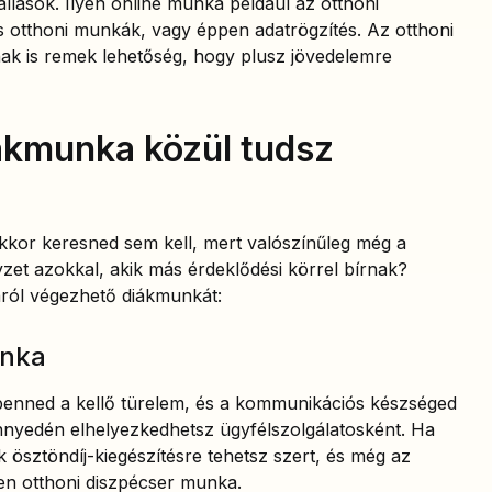
llások. Ilyen online munka például az otthoni
 otthoni munkák, vagy éppen adatrögzítés. Az otthoni
ak is remek lehetőség, hogy plusz jövedelemre
iákmunka közül tudsz
kor keresned sem kell, mert valószínűleg még a
yzet azokkal, akik más érdeklődési körrel bírnak?
ról végezhető diákmunkát:
unka
benned a kellő türelem, és a kommunikációs készséged
nyedén elhelyezkedhetsz ügyfélszolgálatosként. Ha
k ösztöndíj-kiegészítésre tehetsz szert, és még az
lyen otthoni diszpécser munka.