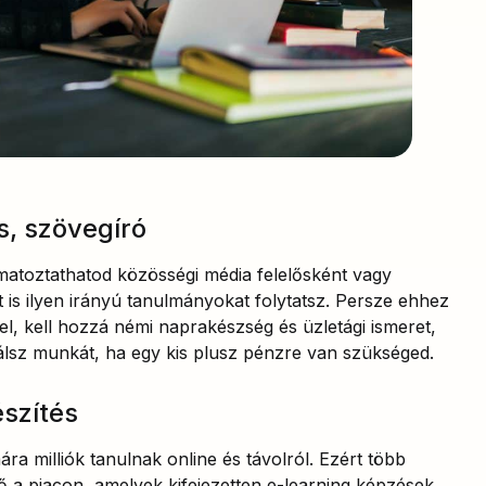
s, szövegíró
amatoztathatod közösségi média felelősként vagy
 is ilyen irányú tanulmányokat folytatsz. Persze ehhez
l, kell hozzá némi naprakészség és üzletági ismeret,
lálsz munkát, ha egy kis plusz pénzre van szükséged.
szítés
 milliók tanulnak online és távolról. Ezért több
tő a piacon, amelyek kifejezetten e-learning képzések