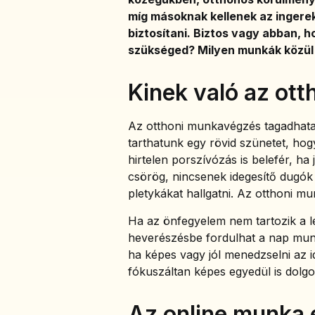
míg másoknak kellenek az ingere
biztosítani. Biztos vagy abban, 
szükséged? Milyen munkák közül 
Kinek való az ot
Az otthoni munkavégzés tagadhatat
tarthatunk egy rövid szünetet, hog
hirtelen porszívózás is belefér, ha
csörög, nincsenek idegesítő dugók
pletykákat hallgatni. Az otthoni 
Ha az önfegyelem nem tartozik a 
heverészésbe fordulhat a nap munk
ha képes vagy jól menedzselni az i
fókuszáltan képes egyedül is dolgo
Az online munka e