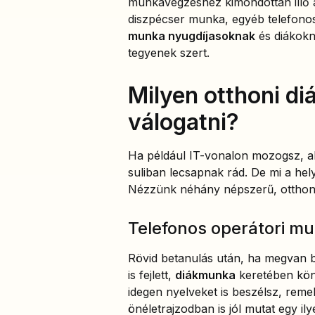
munkavégzéshez kimondottan illő á
diszpécser munka, egyéb telefonos
munka nyugdíjasoknak
és diákokn
tegyenek szert.
Milyen otthoni d
válogatni?
Ha például IT-vonalon mozogsz, ak
suliban lecsapnak rád. De mi a hel
Nézzünk néhány népszerű, otthon
Telefonos operátori m
Rövid betanulás után, ha megvan 
is fejlett,
diákmunka
keretében kön
idegen nyelveket is beszélsz, reme
önéletrajzodban is jól mutat egy i