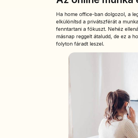
Ha home office-ban dolgozol, a le
elkülönítsd a privátszférát a munka
fenntartani a fókuszt. Nehéz ellen
másnap reggelt átaludd, de ez a h
folyton fáradt leszel.