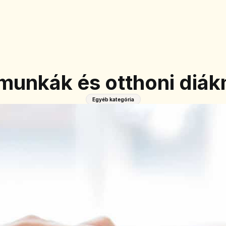
 munkák és otthoni diá
Egyéb kategória