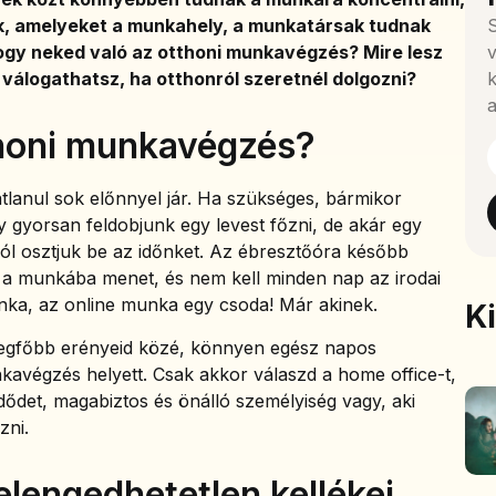
k, amelyeket a munkahely, a munkatársak tudnak
S
hogy neked való az otthoni munkavégzés? Mire lesz
v
válogathatsz, ha otthonról szeretnél dolgozni?
k
a
thoni munkavégzés?
lanul sok előnnyel jár. Ha szükséges, bármikor
y gyorsan feldobjunk egy levest főzni, de akár egy
 jól osztjuk be az időnket. Az ébresztőóra később
 a munkába menet, és nem kell minden nap az irodai
munka, az online munka egy csoda! Már akinek.
K
legfőbb erényeid közé, könnyen egész napos
avégzés helyett. Csak akkor válaszd a home office-t,
dődet, magabiztos és önálló személyiség vagy, aki
zni.
lengedhetetlen kellékei