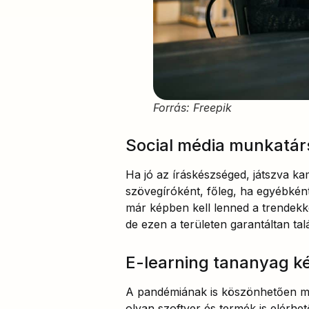
Forrás: Freepik
Social média munkatár
Ha jó az íráskészséged, játszva k
szövegíróként, főleg, ha egyébként
már képben kell lenned a trendekke
de ezen a területen garantáltan ta
E-learning tananyag ké
A pandémiának is köszönhetően mára
olyan szoftver és termék is elérhe