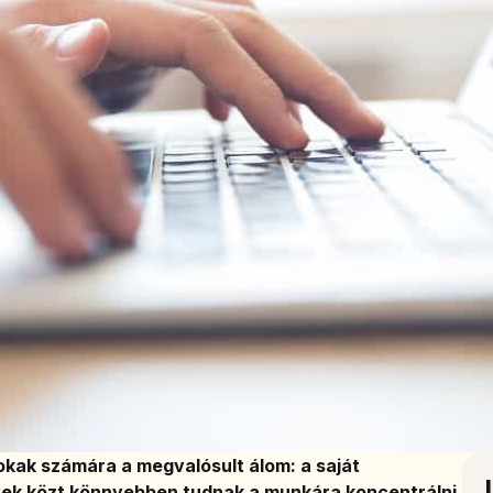
okak számára a megvalósult álom: a saját
ek közt könnyebben tudnak a munkára koncentrálni,