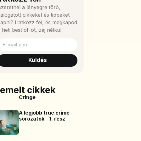
zeretnél a lényegre törő,
álogatott cikkeket és tippeket
apni? Iratkozz fel, és megkapod
 heti best of-ot, zaj nélkül.
Küldés
iemelt cikkek
Cringe
A legjobb true crime
sorozatok – 1. rész