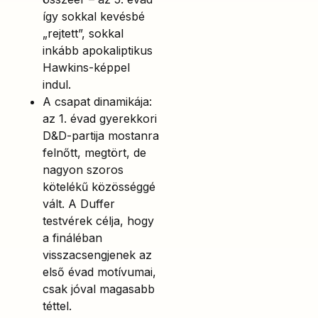
így sokkal kevésbé
„rejtett”, sokkal
inkább apokaliptikus
Hawkins-képpel
indul.
A csapat dinamikája:
az 1. évad gyerekkori
D&D-partija mostanra
felnőtt, megtört, de
nagyon szoros
kötelékű közösséggé
vált. A Duffer
testvérek célja, hogy
a fináléban
visszacsengjenek az
első évad motívumai,
csak jóval magasabb
téttel.