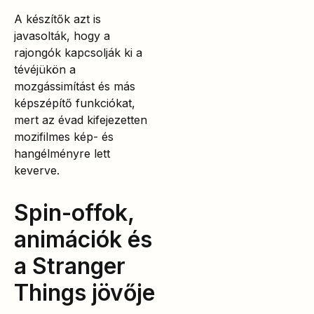
A készítők azt is
javasolták, hogy a
rajongók kapcsolják ki a
tévéjükön a
mozgássimítást és más
képszépítő funkciókat,
mert az évad kifejezetten
mozifilmes kép- és
hangélményre lett
keverve.
Spin-offok,
animációk és
a Stranger
Things jövője