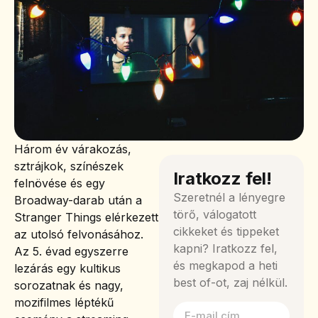
Három év várakozás,
sztrájkok, színészek
Iratkozz fel!
felnövése és egy
Szeretnél a lényegre
Broadway-darab után a
törő, válogatott
Stranger Things elérkezett
cikkeket és tippeket
az utolsó felvonásához.
kapni? Iratkozz fel,
Az 5. évad egyszerre
és megkapod a heti
lezárás egy kultikus
best of-ot, zaj nélkül.
sorozatnak és nagy,
mozifilmes léptékű