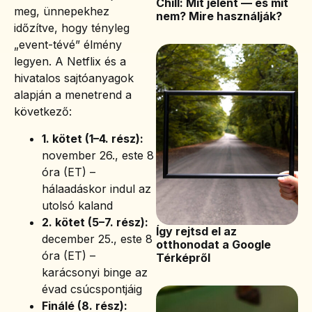
Chill: Mit jelent — és mit
meg, ünnepekhez
nem? Mire használják?
időzítve, hogy tényleg
„event-tévé” élmény
legyen. A Netflix és a
hivatalos sajtóanyagok
alapján a menetrend a
következő:
1. kötet (1–4. rész):
november 26., este 8
óra (ET) –
hálaadáskor indul az
utolsó kaland
2. kötet (5–7. rész):
Így rejtsd el az
december 25., este 8
otthonodat a Google
óra (ET) –
Térképről
karácsonyi binge az
évad csúcspontjáig
Finálé (8. rész):