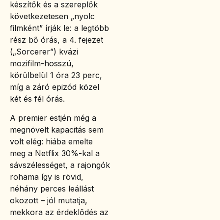
készítők és a szereplők
következetesen „nyolc
filmként” írják le: a legtöbb
rész bő órás, a 4. fejezet
(„Sorcerer”) kvázi
mozifilm-hosszú,
körülbelül 1 óra 23 perc,
míg a záró epizód közel
két és fél órás.
A premier estjén még a
megnövelt kapacitás sem
volt elég: hiába emelte
meg a Netflix 30%-kal a
sávszélességet, a rajongók
rohama így is rövid,
néhány perces leállást
okozott – jól mutatja,
mekkora az érdeklődés az