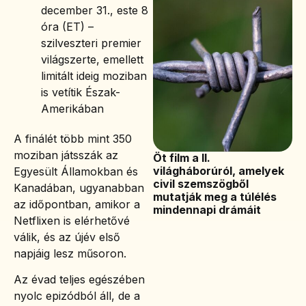
december 31., este 8
óra (ET) –
szilveszteri premier
világszerte, emellett
limitált ideig moziban
is vetítik Észak-
Amerikában
A finálét több mint 350
moziban játsszák az
Öt film a II.
világháborúról, amelyek
Egyesült Államokban és
civil szemszögből
Kanadában, ugyanabban
mutatják meg a túlélés
az időpontban, amikor a
mindennapi drámáit
Netflixen is elérhetővé
válik, és az újév első
napjáig lesz műsoron.
Az évad teljes egészében
nyolc epizódból áll, de a