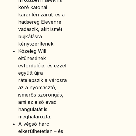
miközben Hawkins
köré katonai
karantén zárul, és a
hadsereg Elevenre
vadászik, akit ismét
bujkálásra
kényszerítenek.
Közeleg Will
eltűnésének
évfordulója, és ezzel
együtt újra
rátelepszik a városra
az a nyomasztó,
ismerős szorongás,
ami az első évad
hangulatát is
meghatározta.
A végső harc
elkerülhetetlen – és