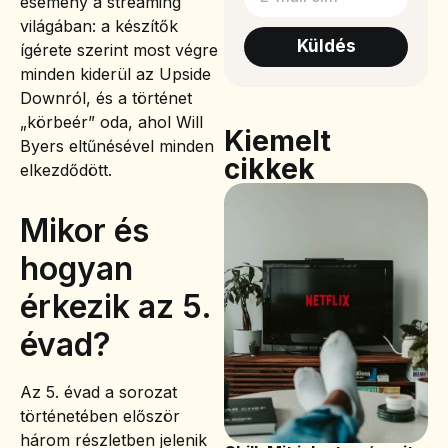
esemény a streaming
világában: a készítők
Küldés
ígérete szerint most végre
minden kiderül az Upside
Downról, és a történet
„körbeér” oda, ahol Will
Kiemelt
Byers eltűnésével minden
cikkek
elkezdődött.
Mikor és
hogyan
érkezik az 5.
évad?
Az 5. évad a sorozat
történetében először
három részletben jelenik