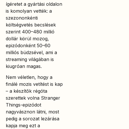
ígéretet a gyártási oldalon
is komolyan vették: a
szezononkénti
költségvetés becslések
szerint 400–480 millió
dollár körül mozog,
epizódonként 50–60
milliós büdzsével, ami a
streaming világában is
kiugróan magas.
Nem véletlen, hogy a
finálé mozis vetítést is kap
– a készítők régóta
szerettek volna Stranger
Things-epizódot
nagyvásznon látni, most
pedig a sorozat lezárása
kapja meg ezt a