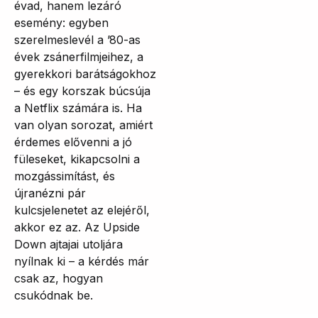
évad, hanem lezáró
esemény: egyben
szerelmeslevél a ’80-as
évek zsánerfilmjeihez, a
gyerekkori barátságokhoz
– és egy korszak búcsúja
a Netflix számára is. Ha
van olyan sorozat, amiért
érdemes elővenni a jó
füleseket, kikapcsolni a
mozgássimítást, és
újranézni pár
kulcsjelenetet az elejéről,
akkor ez az. Az Upside
Down ajtajai utoljára
nyílnak ki – a kérdés már
csak az, hogyan
csukódnak be.