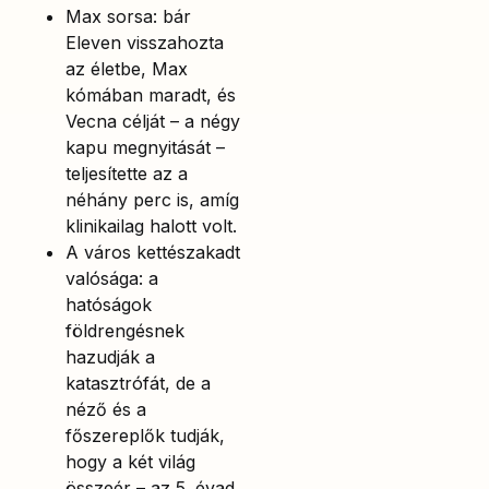
Max sorsa: bár
Eleven visszahozta
az életbe, Max
kómában maradt, és
Vecna célját – a négy
kapu megnyitását –
teljesítette az a
néhány perc is, amíg
klinikailag halott volt.
A város kettészakadt
valósága: a
hatóságok
földrengésnek
hazudják a
katasztrófát, de a
néző és a
főszereplők tudják,
hogy a két világ
összeér – az 5. évad