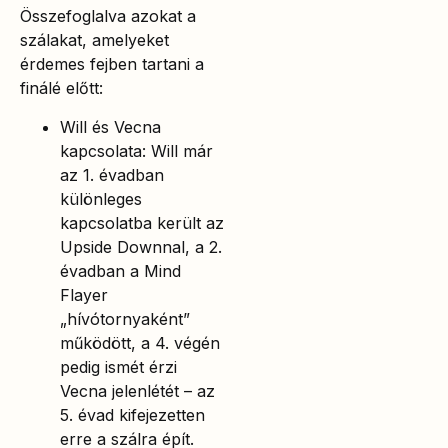
Összefoglalva azokat a
szálakat, amelyeket
érdemes fejben tartani a
finálé előtt:
Will és Vecna
kapcsolata: Will már
az 1. évadban
különleges
kapcsolatba került az
Upside Downnal, a 2.
évadban a Mind
Flayer
„hívótornyaként”
működött, a 4. végén
pedig ismét érzi
Vecna jelenlétét – az
5. évad kifejezetten
erre a szálra épít.