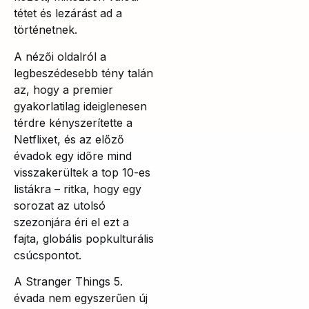
tétet és lezárást ad a
történetnek.
A nézői oldalról a
legbeszédesebb tény talán
az, hogy a premier
gyakorlatilag ideiglenesen
térdre kényszerítette a
Netflixet, és az előző
évadok egy időre mind
visszakerültek a top 10-es
listákra – ritka, hogy egy
sorozat az utolsó
szezonjára éri el ezt a
fajta, globális popkulturális
csúcspontot.
A Stranger Things 5.
évada nem egyszerűen új