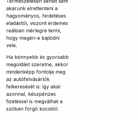
Természetesen senkit sem
akarunk elrettenteni a
hagyományos, hirdetéses
eladástól, viszont érdemes
reálisan mérlegre tenni,
hogy megéri-e bajlódni
vele.
Ha könnyebb és gyorsabb
megoldást szeretne, akkor
mindenképp fontolja meg
az autófelvásárlók
felkeresését is: így akár
azonnal, készpénzes
fizetéssel is megválhat a
szóban forgó kocsitól.