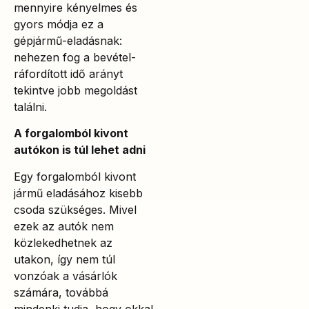
mennyire kényelmes és
gyors módja ez a
gépjármű-eladásnak:
nehezen fog a bevétel-
ráfordított idő arányt
tekintve jobb megoldást
találni.
A forgalomból kivont
autókon is túl lehet adni
Egy forgalomból kivont
jármű eladásához kisebb
csoda szükséges. Mivel
ezek az autók nem
közlekedhetnek az
utakon, így nem túl
vonzóak a vásárlók
számára, továbbá
mindenki tudja, hogy okkal