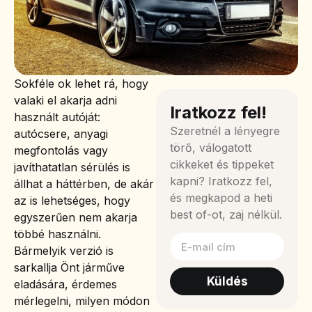
Sokféle ok lehet rá, hogy
valaki el akarja adni
Iratkozz fel!
használt autóját:
Szeretnél a lényegre
autócsere, anyagi
törő, válogatott
megfontolás vagy
cikkeket és tippeket
javíthatatlan sérülés is
kapni? Iratkozz fel,
állhat a háttérben, de akár
és megkapod a heti
az is lehetséges, hogy
best of-ot, zaj nélkül.
egyszerűen nem akarja
többé használni.
Bármelyik verzió is
sarkallja Önt járműve
Küldés
eladására, érdemes
mérlegelni, milyen módon