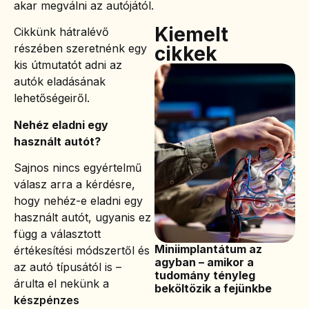
akar megválni az autójától.
Kiemelt
Cikkünk hátralévő
részében szeretnénk egy
cikkek
kis útmutatót adni az
autók eladásának
lehetőségeiről.
Nehéz eladni egy
használt autót?
Sajnos nincs egyértelmű
válasz arra a kérdésre,
hogy nehéz-e eladni egy
használt autót, ugyanis ez
függ a választott
Miniimplantátum az
értékesítési módszertől és
agyban – amikor a
az autó típusától is –
tudomány tényleg
árulta el nekünk a
beköltözik a fejünkbe
készpénzes