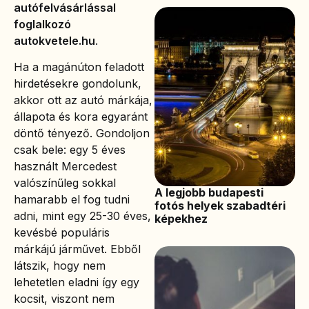
autófelvásárlással
foglalkozó
autokvetele.hu
.
Ha a magánúton feladott
hirdetésekre gondolunk,
akkor ott az autó márkája,
állapota és kora egyaránt
döntő tényező. Gondoljon
csak bele: egy 5 éves
használt Mercedest
valószínűleg sokkal
A legjobb budapesti
hamarabb el fog tudni
fotós helyek szabadtéri
adni, mint egy 25-30 éves,
képekhez
kevésbé populáris
márkájú járművet. Ebből
látszik, hogy nem
lehetetlen eladni így egy
kocsit, viszont nem