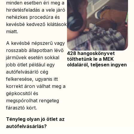
minden esetben éri meg a
hirdetésfeladás a vele járó
nehézkes procedúra és
kevésbé kedvező kilátások
miatt.
A kevésbé népszerű vagy
rosszabb állapotban lévő
428 hangoskönyvet
járművek esetén sokkal
tölthetünk le a MEK
jobb ötlet például egy
oldaláról, teljesen ingyen
autófelvásárló cég
felkeresése, ugyanis itt
korrekt áron válhat meg a
gépkocsitól és
megspórolhat rengeteg
fárasztó kört.
Tényleg olyan jó ötlet az
autófelvásárlás?