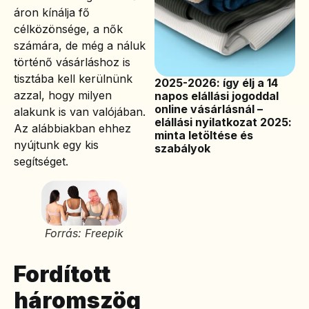
áron kínálja fő
célközönsége, a nők
számára, de még a náluk
történő vásárláshoz is
tisztába kell kerülnünk
2025-2026: így élj a 14
azzal, hogy milyen
napos elállási jogoddal
online vásárlásnál –
alakunk is van valójában.
elállási nyilatkozat 2025:
Az alábbiakban ehhez
minta letöltése és
nyújtunk egy kis
szabályok
segítséget.
Forrás: Freepik
Fordított
háromszög