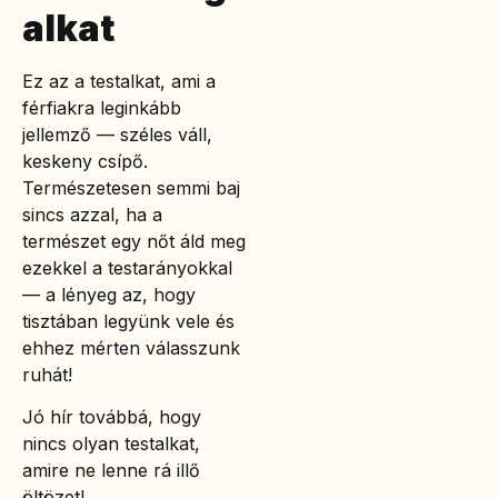
alkat
Ez az a testalkat, ami a
férfiakra leginkább
jellemző — széles váll,
keskeny csípő.
Természetesen semmi baj
sincs azzal, ha a
természet egy nőt áld meg
ezekkel a testarányokkal
— a lényeg az, hogy
tisztában legyünk vele és
ehhez mérten válasszunk
ruhát!
Jó hír továbbá, hogy
nincs olyan testalkat,
amire ne lenne rá illő
öltözet!