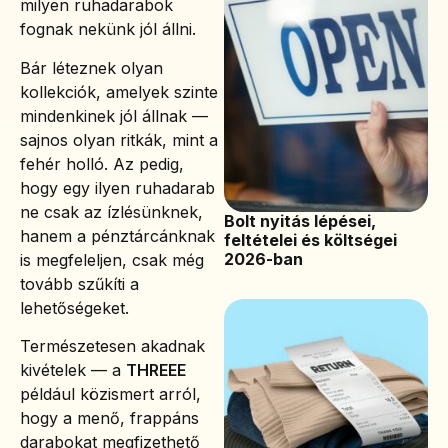
milyen ruhadarabok
fognak nekünk jól állni.
Bár léteznek olyan
kollekciók, amelyek szinte
mindenkinek jól állnak —
sajnos olyan ritkák, mint a
fehér holló. Az pedig,
hogy egy ilyen ruhadarab
ne csak az ízlésünknek,
Bolt nyitás lépései,
hanem a pénztárcánknak
feltételei és költségei
2026-ban
is megfeleljen, csak még
tovább szűkíti a
lehetőségeket.
Természetesen akadnak
kivételek — a
THREEE
például közismert arról,
hogy a menő, frappáns
darabokat megfizethető