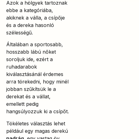
Azok a hölgyek tartoznak
ebbe a kategóriába,
akiknek a válla, a csípője
és a dereka hasonló
szélességű.
Általában a sportosabb,
hosszabb lábú nőket
soroljuk ide, ezért a
ruhadarabok
kiválasztásánál érdemes
arra törekedni, hogy minél
jobban szűkítsük le a
derekat és a vállat,
emellett pedig
hangsúlyozzuk ki a csípőt.
Tökéletes választás lehet
például egy magas derekú
nadrág
, egy vastag öv