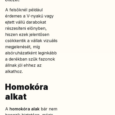
A felsőknél például
érdemes a V-nyakú vagy
ejtett vállú darabokat
részesíteni előnyben,
hiszen ezek jelentősen
csökkentik a vállak vizuális
megjelenését, míg
alsóruházatként leginkább
a derékban szűk fazonok
állnak jól ehhez az
alkathoz.
Homokóra
alkat
A
homokóra alak
bár nem
hangzik biztatóan, mégis