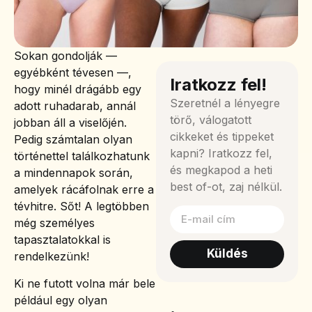
Sokan gondolják —
egyébként tévesen —,
Iratkozz fel!
hogy minél drágább egy
Szeretnél a lényegre
adott ruhadarab, annál
törő, válogatott
jobban áll a viselőjén.
cikkeket és tippeket
Pedig számtalan olyan
kapni? Iratkozz fel,
történettel találkozhatunk
és megkapod a heti
a mindennapok során,
best of-ot, zaj nélkül.
amelyek rácáfolnak erre a
tévhitre. Sőt! A legtöbben
még személyes
tapasztalatokkal is
Küldés
rendelkezünk!
Ki ne futott volna már bele
például egy olyan