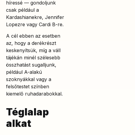
híressé — gondoljunk
csak például a
Kardashianekre, Jennifer
Lopezre vagy Cardi B-re.
A cél ebben az esetben
az, hogy a derékrészt
keskenyítsük, míg a váll
tájékán minél szélesebb
összhatást sugalljunk,
például A-alakú
szoknyákkal vagy a
felsőtestet színben
kiemelő ruhadarabokkal.
Téglalap
alkat