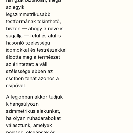
az egyik
legszimmetrikusabb
testformának tekinthető,
hiszen — ahogy a neve is
sugallja — felül és alul is
hasonló szélességű
idomokkal és testrészekkel
áldotta meg a természet
az érintettet: a váll
szélessége ebben az
esetben tehát azonos a
csípővel.
A legjobban akkor tudjuk
kihangsúlyozni
szimmetrikus alakunkat,
ha olyan ruhadarabokat
választunk, amelyek
nőiesek, elegánsak és