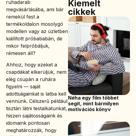
Kiemelt
ruhadarab
megvásárlásába, ami bár
cikkek
remekül fest a
termékoldalon mosolygó
modellen vagy az üzletben
kiállított próbababán, de
mikor felpróbáljuk,
rémesen áll?
Ahhoz, hogy ezeket a
csapdákat elkerüljük, nem
elég csupán a ruhára
figyelni — saját
adottságainkat is latba kell
Néha egy film többet
vennünk. Célszerű például
segít, mint bármilyen
tisztán látni testalkatunkat,
motivációs könyv
hiszen sajátosságaink és
idomaink pontosan
meghatározzák, hogy