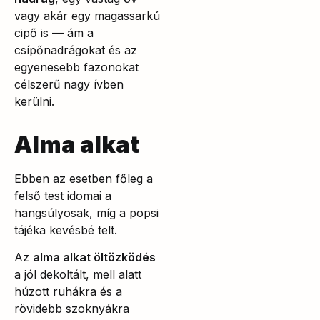
vagy akár egy magassarkú
cipő is — ám a
csípőnadrágokat és az
egyenesebb fazonokat
célszerű nagy ívben
kerülni.
Alma alkat
Ebben az esetben főleg a
felső test idomai a
hangsúlyosak, míg a popsi
tájéka kevésbé telt.
Az
alma alkat öltözködés
a jól dekoltált, mell alatt
húzott ruhákra és a
rövidebb szoknyákra