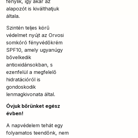
fénylik, így akár az
alapozót is kiválthatjuk
általa.
Szintén teljes körű
védelmet nyújt az Orvosi
somkóró fényvédőkrém
SPF10, amely ugyanúgy
bővelkedik
antioxidánsokban, s
ezenfelül a megfelelő
hidratációról is
gondoskodik
lenmagkivonata által.
Óvjuk bőrünket egész
évben!
A napvédelem tehát egy
folyamatos teendőnk, nem