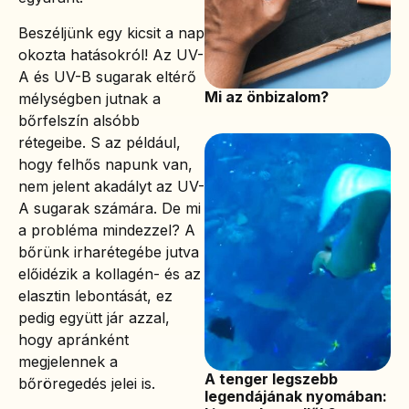
Beszéljünk egy kicsit a nap
okozta hatásokról! Az UV-
A és UV-B sugarak eltérő
Mi az önbizalom?
mélységben jutnak a
bőrfelszín alsóbb
rétegeibe. S az például,
hogy felhős napunk van,
nem jelent akadályt az UV-
A sugarak számára. De mi
a probléma mindezzel? A
bőrünk irharétegébe jutva
előidézik a kollagén- és az
elasztin lebontását, ez
pedig együtt jár azzal,
hogy apránként
megjelennek a
A tenger legszebb
bőröregedés jelei is.
legendájának nyomában: