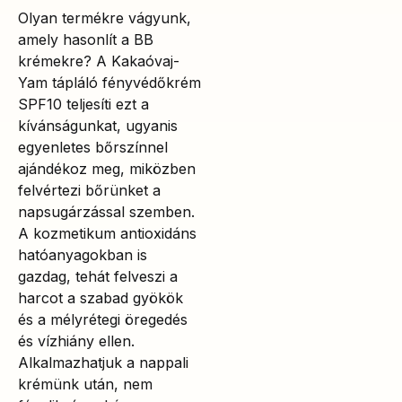
Olyan termékre vágyunk,
amely hasonlít a BB
krémekre? A Kakaóvaj-
Yam tápláló fényvédőkrém
SPF10 teljesíti ezt a
kívánságunkat, ugyanis
egyenletes bőrszínnel
ajándékoz meg, miközben
felvértezi bőrünket a
napsugárzással szemben.
A kozmetikum antioxidáns
hatóanyagokban is
gazdag, tehát felveszi a
harcot a szabad gyökök
és a mélyrétegi öregedés
és vízhiány ellen.
Alkalmazhatjuk a nappali
krémünk után, nem