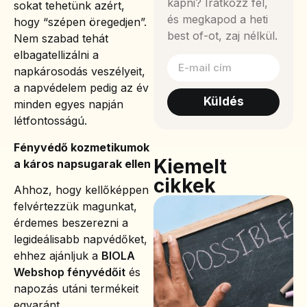
kapni? Iratkozz fel,
sokat tehetünk azért,
és megkapod a heti
hogy “szépen öregedjen”.
best of-ot, zaj nélkül.
Nem szabad tehát
elbagatellizálni a
napkárosodás veszélyeit,
a napvédelem pedig az év
Küldés
minden egyes napján
létfontosságú.
Fényvédő kozmetikumok
Kiemelt
a káros napsugarak ellen
cikkek
Ahhoz, hogy kellőképpen
felvértezzük magunkat,
érdemes beszerezni a
legideálisabb napvédőket,
ehhez ajánljuk a
BIOLA
Webshop fényvédőit
és
napozás utáni termékeit
egyaránt.