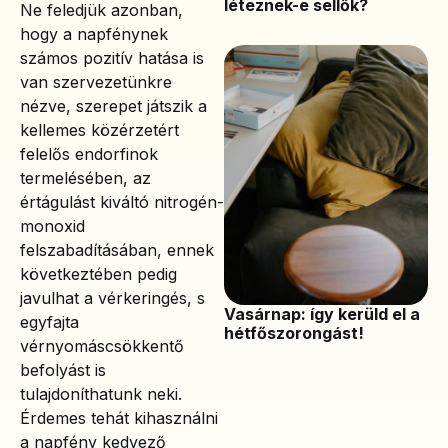
léteznek-e sellők?
Ne feledjük azonban,
hogy a napfénynek
számos pozitív hatása is
van szervezetünkre
nézve, szerepet játszik a
kellemes közérzetért
felelős endorfinok
termelésében, az
értágulást kiváltó nitrogén-
monoxid
felszabadításában, ennek
következtében pedig
javulhat a vérkeringés, s
Vasárnap: így kerüld el a
egyfajta
hétfőszorongást!
vérnyomáscsökkentő
befolyást is
tulajdoníthatunk neki.
Érdemes tehát kihasználni
a napfény kedvező