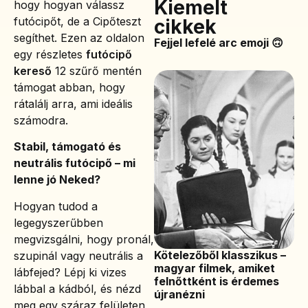
Kiemelt
hogy hogyan válassz
futócipőt, de a Cipőteszt
cikkek
segíthet. Ezen az oldalon
Fejjel lefelé arc emoji 🙃
egy részletes
futócipő
kereső
12 szűrő mentén
támogat abban, hogy
rátalálj arra, ami ideális
számodra.
Stabil, támogató és
neutrális futócipő – mi
lenne jó Neked?
Hogyan tudod a
legegyszerűbben
megvizsgálni, hogy pronál,
Kötelezőből klasszikus –
szupinál vagy neutrális a
magyar filmek, amiket
lábfejed? Lépj ki vizes
felnőttként is érdemes
lábbal a kádból, és nézd
újranézni
meg egy száraz felületen,