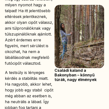
milyen nyomot hagy a
talpad! Ha itt jelentősebb
eltérések jelentkeznek,
akkor olyan cipőt válassz,
ami túlpronálóknak vagy
túlszupinálóknak ajánlott.
Azért érdemes erre
figyelni, mert sérülést is
okozhat, ha nem a
lábállásodnak megfelelő
futócipőt választod.
Családi kaland a
A testsúly is lényeges
Bakonyban – könnyű
kérdés a stabilitás miatt.
túrák, nagy élmények
Ha nagyobb, akkor lehet,
hogy jobb egy stabil cipőt
még abban az esetben is,
ha neutrális a lábad. Így
jobban fog tartani a