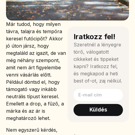
Már tudod, hogy milyen
távra, talajra és tempóra
Iratkozz fel!
keresel futócipőt? Akkor
Szeretnél a lényegre
jó úton jársz, hogy
törő, válogatott
megtaláld az igazit, de van
cikkeket és tippeket
még néhány szempont,
kapni? Iratkozz fel,
amit nem árt figyelembe
és megkapod a heti
venni vásárlás előtt.
best of-ot, zaj nélkül.
Például döntsd el, hogy
támogató vagy inkább
neutrális típust keresel.
Emellett a drop, a fűző, a
Küldés
márka és az ár is
meghatározó lehet.
Nem egyszerű kérdés,