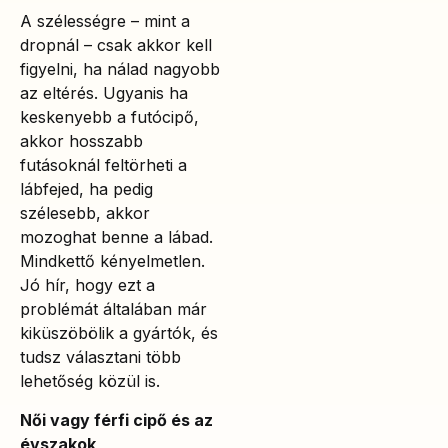
A szélességre – mint a
dropnál – csak akkor kell
figyelni, ha nálad nagyobb
az eltérés. Ugyanis ha
keskenyebb a futócipő,
akkor hosszabb
futásoknál feltörheti a
lábfejed, ha pedig
szélesebb, akkor
mozoghat benne a lábad.
Mindkettő kényelmetlen.
Jó hír, hogy ezt a
problémát általában már
kiküszöbölik a gyártók, és
tudsz választani több
lehetőség közül is.
Női vagy férfi cipő és az
évszakok