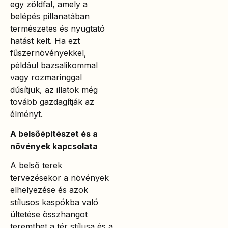
egy zöldfal, amely a
belépés pillanatában
természetes és nyugtató
hatást kelt. Ha ezt
fűszernövényekkel,
például bazsalikommal
vagy rozmaringgal
dúsítjuk, az illatok még
tovább gazdagítják az
élményt.
A belsőépítészet és a
növények kapcsolata
A belső terek
tervezésekor a növények
elhelyezése és azok
stílusos kaspókba való
ültetése összhangot
teremthet a tér stílusa és a