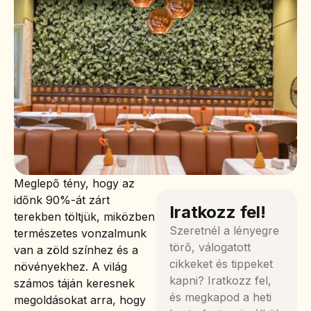
Meglepő tény, hogy az
időnk 90%-át zárt
Iratkozz fel!
terekben töltjük, miközben
Szeretnél a lényegre
természetes vonzalmunk
törő, válogatott
van a zöld színhez és a
cikkeket és tippeket
növényekhez. A világ
kapni? Iratkozz fel,
számos táján keresnek
és megkapod a heti
megoldásokat arra, hogy