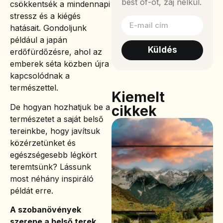
best of-ot, zaj nélkül.
csökkentsék a mindennapi
stressz és a kiégés
hatásait. Gondoljunk
például a japán
Küldés
erdőfürdőzésre, ahol az
emberek séta közben újra
kapcsolódnak a
természettel.
Kiemelt
De hogyan hozhatjuk be a
cikkek
természetet a saját belső
tereinkbe, hogy javítsuk
közérzetünket és
egészségesebb légkört
teremtsünk? Lássunk
most néhány inspiráló
példát erre.
A szobanövények
szerepe a belső terek