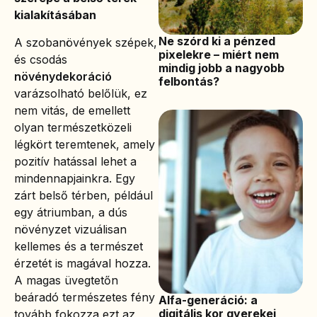
kialakításában
Ne szórd ki a pénzed
A szobanövények szépek,
pixelekre – miért nem
és csodás
mindig jobb a nagyobb
növénydekoráció
felbontás?
varázsolható belőlük, ez
nem vitás, de emellett
olyan természetközeli
légkört teremtenek, amely
pozitív hatással lehet a
mindennapjainkra. Egy
zárt belső térben, például
egy átriumban, a dús
növényzet vizuálisan
kellemes és a természet
érzetét is magával hozza.
A magas üvegtetőn
beáradó természetes fény
Alfa-generáció: a
digitális kor gyerekei
tovább fokozza ezt az