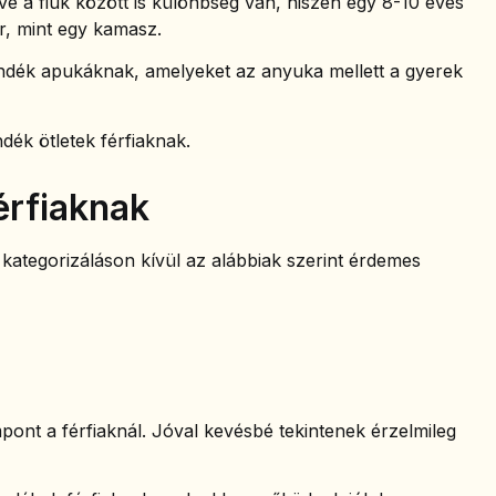
tve a fiúk között is különbség van, hiszen egy 8-10 éves
r, mint egy kamasz.
ndék apukáknak, amelyeket az anyuka mellett a gyerek
dék ötletek férfiaknak.
érfiaknak
 kategorizáláson kívül az alábbiak szerint érdemes
nt a férfiaknál. Jóval kevésbé tekintenek érzelmileg