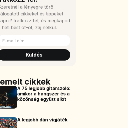
zeretnél a lényegre törő,
álogatott cikkeket és tippeket
apni? Iratkozz fel, és megkapod
 heti best of-ot, zaj nélkül.
Küldés
iemelt cikkek
A 75 legjobb gitárszóló:
amikor a hangszer és a
közönség együtt sikít
A legjobb dán vígjáték