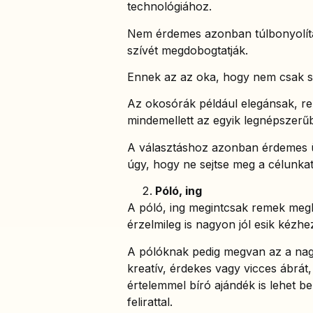
technológiához.
Nem érdemes azonban túlbonyolítan
szívét megdobogtatják.
Ennek az az oka, hogy nem csak s
Az okosórák például elegánsak, re
mindemellett az egyik legnépszerű
A választáshoz azonban érdemes ügy
úgy, hogy ne sejtse meg a célunkat
Póló, ing
A póló, ing megintcsak remek megl
érzelmileg is nagyon jól esik kézhe
A pólóknak pedig megvan az a nagy
kreatív, érdekes vagy vicces ábrát,
értelemmel bíró ajándék is lehet b
felirattal.