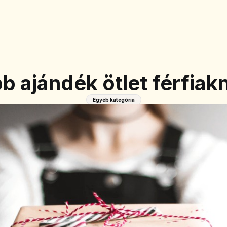
bb ajándék ötlet férfia
Egyéb kategória