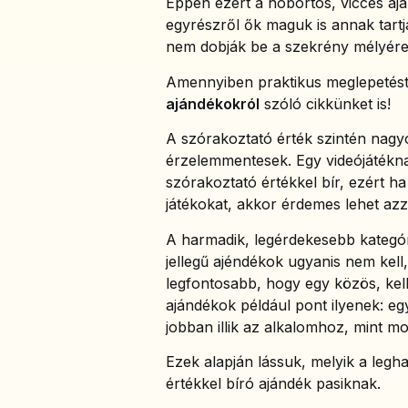
Éppen ezért a hóbortos, vicces aj
egyrészről ők maguk is annak tartj
nem dobják be a szekrény mélyére
Amennyiben praktikus meglepetést
ajándékokról
szóló cikkünket is!
A szórakoztató érték szintén nagyo
érzelemmentesek. Egy videójátékn
szórakoztató értékkel bír, ezért h
játékokat, akkor érdemes lehet azz
A harmadik, legérdekesebb kategória
jellegű ajéndékok ugyanis nem kel
legfontosabb, hogy egy közös, kel
ajándékok például pont ilyenek: egy
jobban illik az alkalomhoz, mint mo
Ezek alapján lássuk, melyik a leg
értékkel bíró ajándék pasiknak.