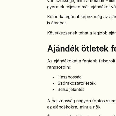
van szüksége, mint a fiúknak – ille
gyermek teljesen más ajándékot vá
Külön kategóriát képez még az ajá
is átadhat.
Következzenek tehát a legjobb aján
Ajándék ötletek f
Az ajándékokat a fentebb felsorolt
rangsorolni:
Hasznosság
Szórakoztató érték
Belső jelentés
A hasznosság nagyon fontos szempo
az ajándékokra, mint a nők.