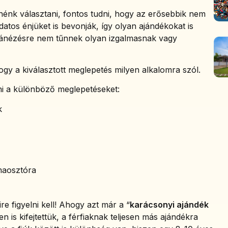
nénk választani, fontos tudni, hogy az erősebbik nem
udatos énjüket is bevonják, így olyan ajándékokat is
ránézésre nem tűnnek olyan izgalmasnak vagy
ogy a kiválasztott meglepetés milyen alkalomra szól.
ni a különböző meglepetéseket:
k
maosztóra
 figyelni kell! Ahogy azt már a “
karácsonyi ajándék
n is kifejtettük, a férfiaknak teljesen más ajándékra