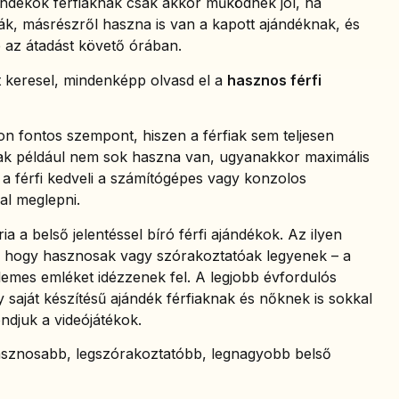
ándékok férfiaknak csak akkor működnek jól, ha
ák, másrészről haszna is van a kapott ajándéknak, és
 az átadást követő órában.
 keresel, mindenképp olvasd el a
hasznos férfi
n fontos szempont, hiszen a férfiak sem teljesen
ak például nem sok haszna van, ugyanakkor maximális
a a férfi kedveli a számítógépes vagy konzolos
al meglepni.
 a belső jelentéssel bíró férfi ajándékok. Az ilyen
l, hogy hasznosak vagy szórakoztatóak legyenek – a
lemes emléket idézzenek fel. A legjobb évfordulós
 saját készítésű ajándék férfiaknak és nőknek is sokkal
ndjuk a videójátékok.
hasznosabb, legszórakoztatóbb, legnagyobb belső