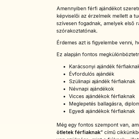
Amennyiben férfi ajándékot szeret
képviselői az érzelmeik mellett a t
szívesen fogadnak, amelyek első 
szórakoztatónak.
Érdemes azt is figyelembe venni, h
Ez alapján fontos megkülönböztet
Karácsonyi ajándék férfiakna
Évfordulós ajándék
Szülinapi ajándék férfiaknak
Névnapi ajándékok
Vicces ajándékok férfiaknak
Meglepetés ballagásra, diplo
Egyedi ajándékok férfiaknak
Még egy fontos szempont van, amire
ötletek férfiaknak
” című cikkünkbe