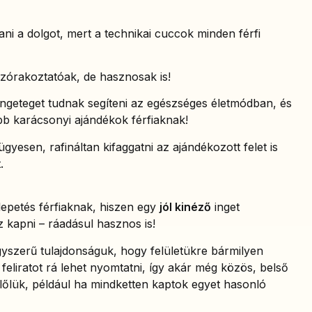
i a dolgot, mert a technikai cuccok minden férfi
zórakoztatóak, de hasznosak is!
ngeteget tudnak segíteni az egészséges életmódban, és
bb karácsonyi ajándékok férfiaknak!
esen, rafináltan kifaggatni az ajándékozott felet is
.
epetés férfiaknak, hiszen egy
jól kinéző
inget
z kapni – ráadásul hasznos is!
szerű tulajdonságuk, hogy felületükre bármilyen
 feliratot rá lehet nyomtatni, így akár még közös, belső
előlük, például ha mindketten kaptok egyet hasonló