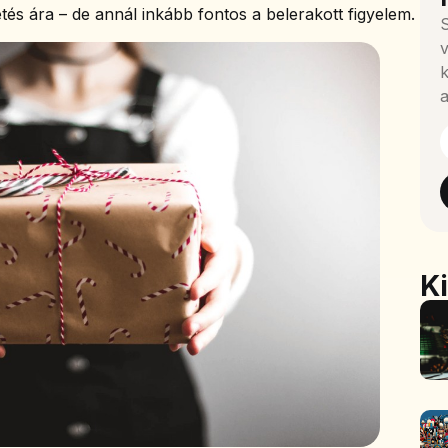
és ára – de annál inkább fontos a belerakott figyelem.
S
v
k
a
K