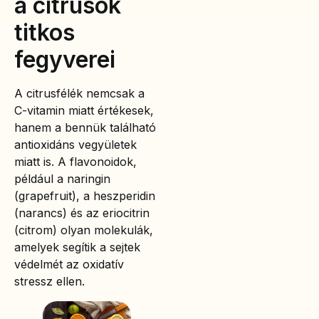
a citrusok
titkos
fegyverei
A citrusfélék nemcsak a
C-vitamin miatt értékesek,
hanem a bennük található
antioxidáns vegyületek
miatt is. A flavonoidok,
például a naringin
(grapefruit), a heszperidin
(narancs) és az eriocitrin
(citrom) olyan molekulák,
amelyek segítik a sejtek
védelmét az oxidatív
stressz ellen.