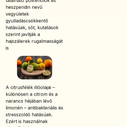
található polifenolok és
heszperidin nevű
vegyületek
gyulladáscsökkentő
hatásúak, sőt, kutatások
szerint javítják a
hajszálerek rugalmasságát
is
A citrusfélék illóolajai –
különösen a citrom és a
narancs héjában lévő
limonén – antibakteriális és
stresszoldó hatásúak.
Ezért is használnak