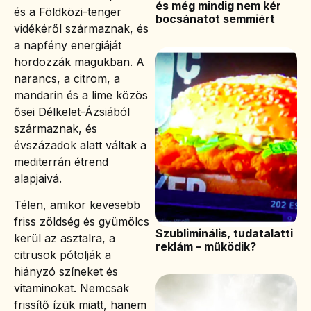
és még mindig nem kér
és a Földközi-tenger
bocsánatot semmiért
vidékéről származnak, és
a napfény energiáját
hordozzák magukban. A
narancs, a citrom, a
mandarin és a lime közös
ősei Délkelet-Ázsiából
származnak, és
évszázadok alatt váltak a
mediterrán étrend
alapjaivá.
Télen, amikor kevesebb
friss zöldség és gyümölcs
Szubliminális, tudatalatti
kerül az asztalra, a
reklám – működik?
citrusok pótolják a
hiányzó színeket és
vitaminokat. Nemcsak
frissítő ízük miatt, hanem