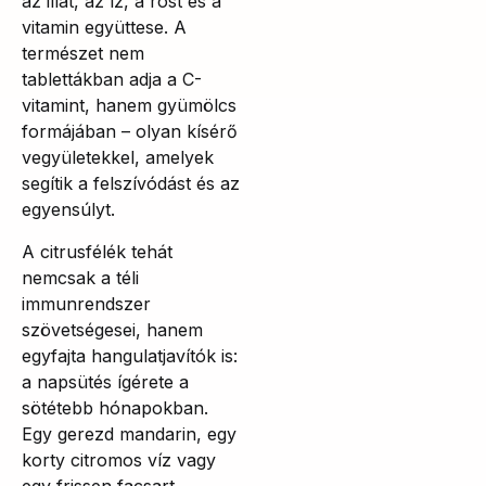
az illat, az íz, a rost és a
vitamin együttese. A
természet nem
tablettákban adja a C-
vitamint, hanem gyümölcs
formájában – olyan kísérő
vegyületekkel, amelyek
segítik a felszívódást és az
egyensúlyt.
A citrusfélék tehát
nemcsak a téli
immunrendszer
szövetségesei, hanem
egyfajta hangulatjavítók is:
a napsütés ígérete a
sötétebb hónapokban.
Egy gerezd mandarin, egy
korty citromos víz vagy
egy frissen facsart