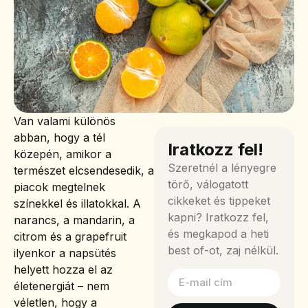
Van valami különös
abban, hogy a tél
Iratkozz fel!
közepén, amikor a
Szeretnél a lényegre
természet elcsendesedik, a
törő, válogatott
piacok megtelnek
cikkeket és tippeket
színekkel és illatokkal. A
kapni? Iratkozz fel,
narancs, a mandarin, a
és megkapod a heti
citrom és a grapefruit
best of-ot, zaj nélkül.
ilyenkor a napsütés
helyett hozza el az
életenergiát – nem
véletlen, hogy a