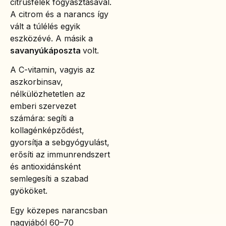
citrusfélék fogyasztásával.
A citrom és a narancs így
vált a túlélés egyik
eszközévé. A másik a
savanyúkáposzta
volt.
A C-vitamin, vagyis az
aszkorbinsav,
nélkülözhetetlen az
emberi szervezet
számára: segíti a
kollagénképződést,
gyorsítja a sebgyógyulást,
erősíti az immunrendszert
és antioxidánsként
semlegesíti a szabad
gyököket.
Egy közepes narancsban
nagyjából 60–70