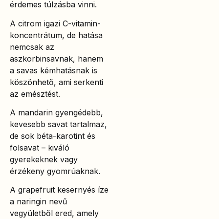
érdemes túlzásba vinni.
A citrom igazi C-vitamin-
koncentrátum, de hatása
nemcsak az
aszkorbinsavnak, hanem
a savas kémhatásnak is
köszönhető, ami serkenti
az emésztést.
A mandarin gyengédebb,
kevesebb savat tartalmaz,
de sok béta-karotint és
folsavat – kiváló
gyerekeknek vagy
érzékeny gyomrúaknak.
A grapefruit kesernyés íze
a naringin nevű
vegyületből ered, amely