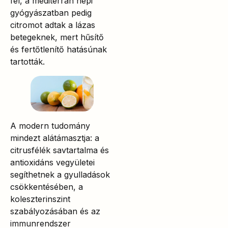
fel, a mediterrán népi
gyógyászatban pedig
citromot adtak a lázas
betegeknek, mert hűsítő
és fertőtlenítő hatásúnak
tartották.
A modern tudomány
mindezt alátámasztja: a
citrusfélék savtartalma és
antioxidáns vegyületei
segíthetnek a gyulladások
csökkentésében, a
koleszterinszint
szabályozásában és az
immunrendszer