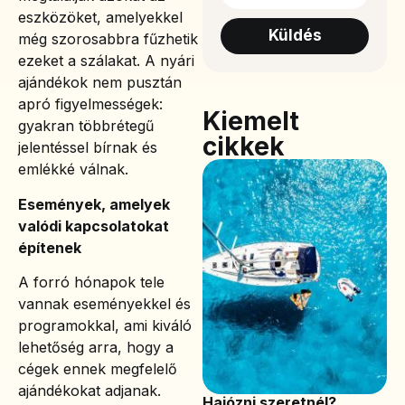
eszközöket, amelyekkel
Küldés
még szorosabbra fűzhetik
ezeket a szálakat. A nyári
ajándékok nem pusztán
apró figyelmességek:
Kiemelt
gyakran többrétegű
cikkek
jelentéssel bírnak és
emlékké válnak.
Események, amelyek
valódi kapcsolatokat
építenek
A forró hónapok tele
vannak eseményekkel és
programokkal, ami kiváló
lehetőség arra, hogy a
cégek ennek megfelelő
ajándékokat adjanak.
Hajózni szeretnél?