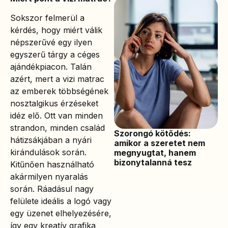
Sokszor felmerül a
kérdés, hogy miért válik
népszerűvé egy ilyen
egyszerű tárgy a céges
ajándékpiacon. Talán
azért, mert a vizi matrac
az emberek többségének
nosztalgikus érzéseket
idéz elő. Ott van minden
strandon, minden család
Szorongó kötődés:
hátizsákjában a nyári
amikor a szeretet nem
kirándulások során.
megnyugtat, hanem
bizonytalanná tesz
Kitűnően használható
akármilyen nyaralás
során. Ráadásul nagy
felülete ideális a logó vagy
egy üzenet elhelyezésére,
így egy kreatív grafika