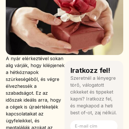
A nyár elérkeztével sokan
alig várják, hogy kilépjenek
Iratkozz fel!
a hétköznapok
Szeretnél a lényegre
szürkeségéből, és végre
törő, válogatott
élvezhessék a
cikkeket és tippeket
szabadságot. Ez az
kapni? Iratkozz fel,
időszak ideális arra, hogy
és megkapod a heti
a cégek is újraértékeljék
best of-ot, zaj nélkül.
kapcsolataikat az
ügyfeleikkel, és
megtalálják azokat az