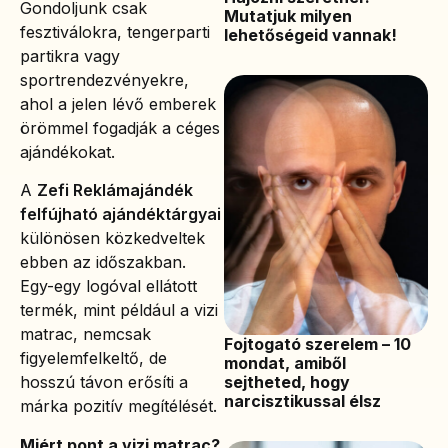
Gondoljunk csak
Mutatjuk milyen
fesztiválokra, tengerparti
lehetőségeid vannak!
partikra vagy
sportrendezvényekre,
ahol a jelen lévő emberek
örömmel fogadják a céges
ajándékokat.
A
Zefi Reklámajándék
felfújható ajándéktárgyai
különösen közkedveltek
ebben az időszakban.
Egy-egy logóval ellátott
termék, mint például a vizi
matrac, nemcsak
Fojtogató szerelem – 10
figyelemfelkeltő, de
mondat, amiből
sejtheted, hogy
hosszú távon erősíti a
narcisztikussal élsz
márka pozitív megítélését.
Miért pont a vizi matrac?