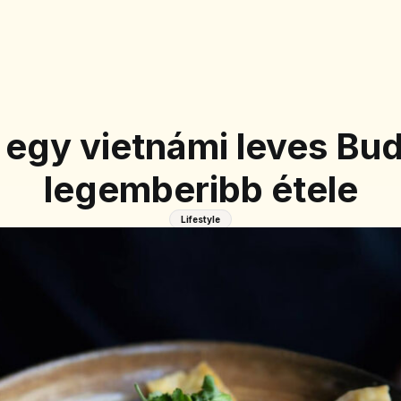
 egy vietnámi leves Bu
legemberibb étele
Lifestyle