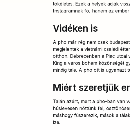
tökéletes. Ezek a helyek adják viss
Instagramnak fő, hanem az ember
Vidéken is
A pho már rég nem csak budapesti
megjelentek a vietnámi családi étt
otthon. Debrecenben a Piac utcai 
King a város bohém közönségét gyűj
mindig tele. A pho ott is ugyanazt tu
Miért szeretjük e
Talán azért, mert a pho-ban van val
húslevesen nőttünk fel, ösztönösen 
máshogy fűszerezik, mások a tálak
íze.