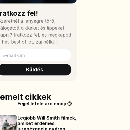
Iratkozz fel!
zeretnél a lényegre törő,
álogatott cikkeket és tippeket
apni? Iratkozz fel, és megkapod
 heti best of-ot, zaj nélkül.
Küldés
iemelt cikkek
Fejjel lefelé arc emoji 🙃
Legjobb Will Smith filmek,
amiket érdemes
újranézned a nyáron