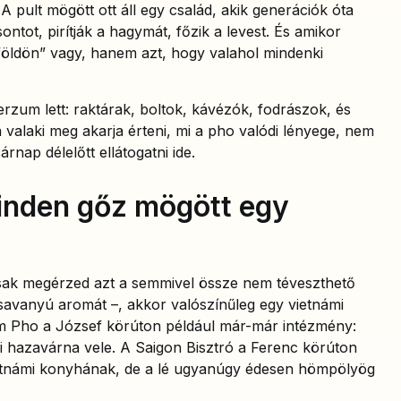
 A pult mögött ott áll egy család, akik generációk óta
ontot, pirítják a hagymát, főzik a levest. És amikor
földön” vagy, hanem azt, hogy valahol mindenki
rzum lett: raktárak, boltok, kávézók, fodrászok, és
 valaki meg akarja érteni, mi a pho valódi lényege, nem
rnap délelőtt ellátogatni ide.
inden gőz mögött egy
csak megérzed azt a semmivel össze nem téveszthető
s-savanyú aromát –, akkor valószínűleg egy vietnámi
 Pho a József körúton például már-már intézmény:
i hazavárna vele. A Saigon Bisztró a Ferenc körúton
etnámi konyhának, de a lé ugyanúgy édesen hömpölyög