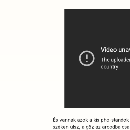
És vannak azok a kis pho-standok
széken ülsz, a gőz az arcodba cs