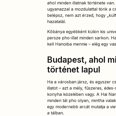
ahol minden illatnak története van.
ugyanazzal a mozdulattal törik a cs
belépsz, nem azt érzed, hogy „kül
hazatalál.
Kőbánya egyébként külön kis unive
persze pho-illat minden sarkon. Ha
kell Hanoiba mennie – elég egy vasá
Budapest, ahol m
történet lapul
Ha a városban jársz, és egyszer 
illatot – azt a mély, fűszeres, éde
konyha közelében vagy. A Hai Nam
minden tál pho olyan, mintha valak
egy modernebb arcát mutatja a vi
a tálban.