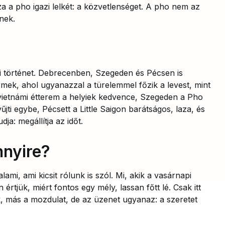
za a pho igazi lelkét: a közvetlenséget. A pho nem az
nek.
 történet. Debrecenben, Szegeden és Pécsen is
ermek, ahol ugyanazzal a türelemmel főzik a levest, mint
vietnámi étterem a helyiek kedvence, Szegeden a Pho
ti egybe, Pécsett a Little Saigon barátságos, laza, és
dja: megállítja az időt.
nnyire?
ami, ami kicsit rólunk is szól. Mi, akik a vasárnapi
értjük, miért fontos egy mély, lassan főtt lé. Csak itt
, más a mozdulat, de az üzenet ugyanaz: a szeretet