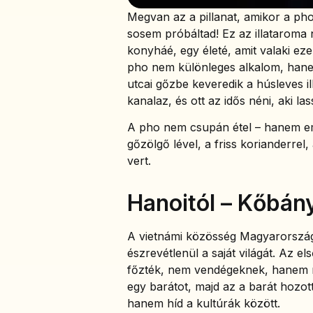
Megvan az a pillanat, amikor a ph
sosem próbáltad! Ez az illataroma
konyháé, egy életé, amit valaki eze
pho nem különleges alkalom, hanem
utcai gőzbe keveredik a húsleves ill
kanalaz, és ott az idős néni, aki la
A pho nem csupán étel – hanem eml
gőzölgő lével, a friss korianderrel,
vert.
Hanoitól – Kőbán
A vietnámi közösség Magyarországo
észrevétlenül a saját világát. Az 
főzték, nem vendégeknek, hanem m
egy barátot, majd az a barát hozot
hanem híd a kultúrák között.