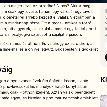
o illata megérkezik az orrodba? Nincs? Akkor még
 nem csak egy levesé: hanem egy városé, egy távoli
r kilométerrel arrébb kezdett el valaki. Vietnámban a
S
 a mindennap része. Ott a reggel, amikor a forró
v
ata, ott a gyerek, aki iskolába menet egy kis tál pho-t
k
ssan, mosolyogva szürcsöli a sajátját a piacon.
a
ék, ritmus és otthon. És valahogy ez az otthon, a
 a lime-mal és a chilivel együtt, Budapesten is gyökeret
yáig
K
n a nyolcvanas évek óta építette lassan, szinte
első pho-leveseket kis műhelyek hátsó konyháiban
aguknak – otthon ízeként. Aztán valaki beengedett
t még egyet, és hirtelen a pho már nemcsak emlék lett,