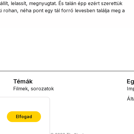
llít, lelassít, megnyugtat. És talán épp ezért szerettük
 rohan, néha pont egy tál forró levesben találja meg a
Témák
Eg
Filmek, sorozatok
Im
Lifestyle
Ált
Tech
Elfogad
Tudás