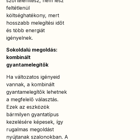
szőrtelenítesz, nem lesz
feltétlenül
költséghatékony, mert
hosszabb melegítési időt
és több energiát
igényelnek.
Sokoldalú megoldás:
kombinált
gyantamelegítők
Ha változatos igényeid
vannak, a kombinált
gyantamelegítők lehetnek
a megfelelő választás.
Ezek az eszközök
bármilyen gyantatípus
kezelésére képesek, így
rugalmas megoldást
nyújtanak szalonokban. A