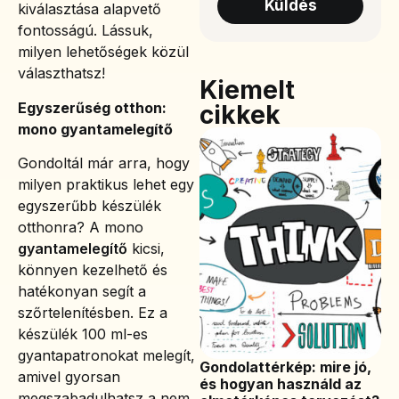
Küldés
kiválasztása alapvető
fontosságú. Lássuk,
milyen lehetőségek közül
választhatsz!
Kiemelt
Egyszerűség otthon:
cikkek
mono gyantamelegítő
Gondoltál már arra, hogy
milyen praktikus lehet egy
egyszerűbb készülék
otthonra? A mono
gyantamelegítő
kicsi,
könnyen kezelhető és
hatékonyan segít a
szőrtelenítésben. Ez a
készülék 100 ml-es
gyantapatronokat melegít,
Gondolattérkép: mire jó,
amivel gyorsan
és hogyan használd az
megszabadulhatsz a nem