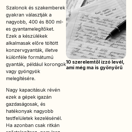
Szalonok és szakemberek
gyakran választják a
nagyobb, 400 és 800 ml-
es gyantamelegítőket.
Ezek a készülékek
alkalmasak előre töltött
konzervgyanták, illetve
különféle formátumú
10 szerelemtől izzó levél,
gyanták, például korongok
ami még ma is gyönyörű
vagy gyöngyök
melegítésére.
Nagy kapacitásuk révén
ezek a gépek igazán
gazdaságosak, és
hatékonyak nagyobb
testfelületek kezelésénél.
Ha azonban csak ritkán