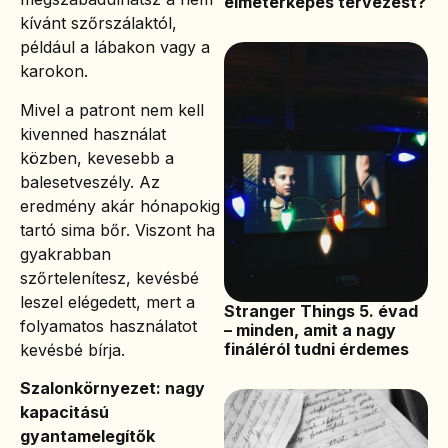
elmetérképes tervezést?
kívánt szőrszálaktól,
például a lábakon vagy a
karokon.
Mivel a patront nem kell
kivenned használat
közben, kevesebb a
balesetveszély. Az
eredmény akár hónapokig
tartó sima bőr. Viszont ha
gyakrabban
szőrtelenítesz, kevésbé
leszel elégedett, mert a
Stranger Things 5. évad
folyamatos használatot
– minden, amit a nagy
fináléról tudni érdemes
kevésbé bírja.
Szalonkörnyezet: nagy
kapacitású
gyantamelegítők