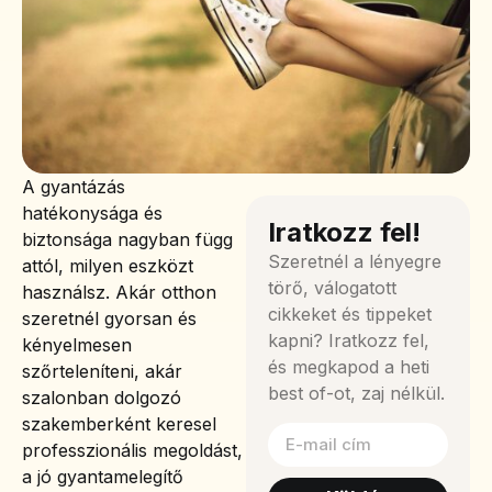
A gyantázás
hatékonysága és
Iratkozz fel!
biztonsága nagyban függ
Szeretnél a lényegre
attól, milyen eszközt
törő, válogatott
használsz. Akár otthon
cikkeket és tippeket
szeretnél gyorsan és
kapni? Iratkozz fel,
kényelmesen
és megkapod a heti
szőrteleníteni, akár
best of-ot, zaj nélkül.
szalonban dolgozó
szakemberként keresel
professzionális megoldást,
a jó gyantamelegítő