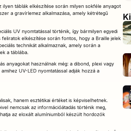
ilyen táblák elkészítése során milyen sokféle anyagot
dszer a gravírlemez alkalmazása, amely kétrétegű
K
iális UV nyomtatással történik, így bármilyen egyedi
feliratok elkészítése során fontos, hogy a Braille jelek
speciális technikát alkalmaznak, amely során a
ek a táblába.
ás anyagokat használnak még: a dibond, plexi vagy
ás, amihez UV-LED nyomtatással adják hozzá a
isak, hanem esztétikai értéket is képviselhetnek.
eivel nemcsak az információátadás történik meg,
obhatja az eloxált alumíniumból készült hordozók