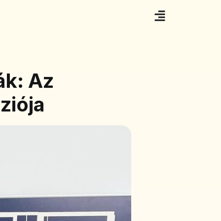
ák: Az
ziója