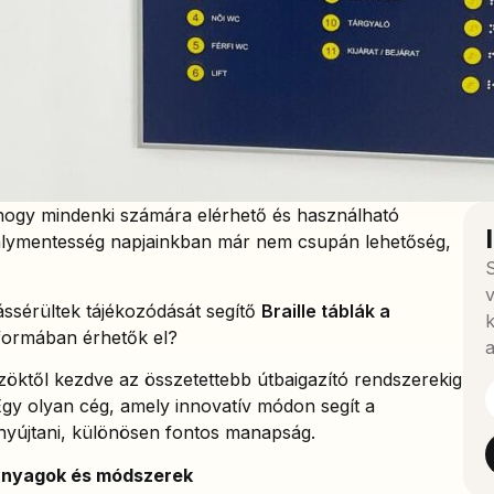
hogy mindenki számára elérhető és használható
dálymentesség napjainkban már nem csupán lehetőség,
S
v
ássérültek tájékozódását segítő
Braille táblák a
k
formában érhetők el?
a
zöktől kezdve az összetettebb útbaigazító rendszerekig
Egy olyan cég, amely innovatív módon segít a
 nyújtani, különösen fontos manapság.
panyagok és módszerek