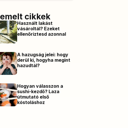
iemelt cikkek
Használt lakást
vásároltál? Ezeket
ellenőriztesd azonnal
A hazugság jelei: hogy
derül ki, hogyha megint
hazudtál?
Hogyan válasszon a
sushi-kezdő? Laza
útmutató első
kóstoláshoz