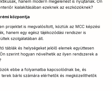
ktikusak, hanem modern megjelenést is nyújtanak. Ön
enteriőr kialakításában ezeknek az eszközöknek?
rémi központja
en projektet is megvalósított, köztük az MCC képzési
blák, hanem egy egész tájékozódási rendszer is
rültek szolgálatában áll.
tó táblák és helységeket jelölő elemek együttesen
 Ön szerint hogyan növelhetik az ilyen rendszerek a
?
zközök ebbe a folyamatba kapcsolódnak be, és
 terek bárki számára elérhetők és megközelíthetők