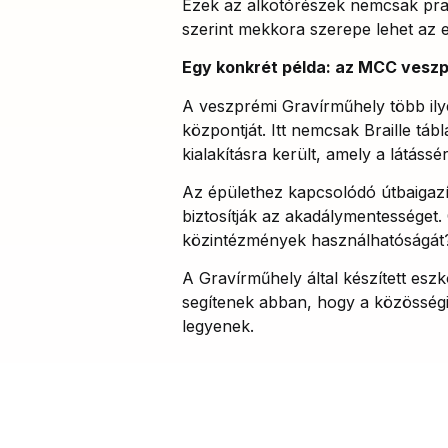
Ezek az alkotórészek nemcsak pra
szerint mekkora szerepe lehet az 
Egy konkrét példa: az MCC veszp
A veszprémi Gravírműhely több ily
központját. Itt nemcsak Braille tá
kialakításra került, amely a látássé
Az épülethez kapcsolódó útbaigazí
biztosítják az akadálymentességet.
közintézmények használhatóságát
A Gravírműhely által készített es
segítenek abban, hogy a közösségi
legyenek.