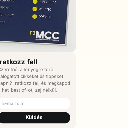
Iratkozz fel!
zeretnél a lényegre törő,
álogatott cikkeket és tippeket
apni? Iratkozz fel, és megkapod
 heti best of-ot, zaj nélkül.
Küldés