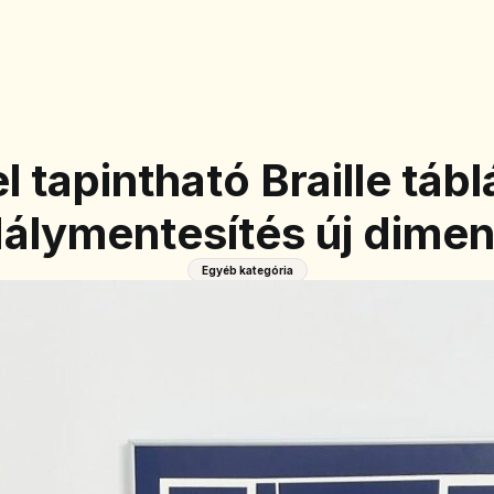
l tapintható Braille tábl
álymentesítés új dimen
Egyéb kategória