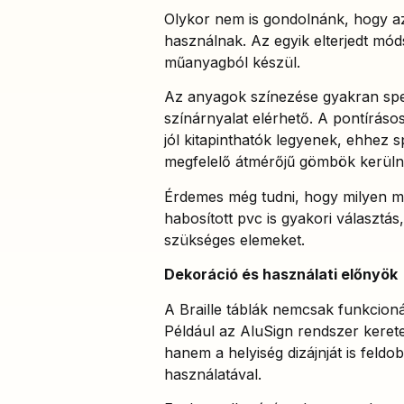
Olykor nem is gondolnánk, hogy az 
használnak. Az egyik elterjedt mó
műanyagból készül.
Az anyagok színezése gyakran spec
színárnyalat elérhető. A pontírásos 
jól kitapinthatók legyenek, ehhez 
megfelelő átmérőjű gömbök kerüln
Érdemes még tudni, hogy milyen m
habosított pvc is gyakori választ
szükséges elemeket.
Dekoráció és használati előnyök
A Braille táblák nemcsak funkcionál
Például az AluSign rendszer keret
hanem a helyiség dizájnját is feld
használatával.