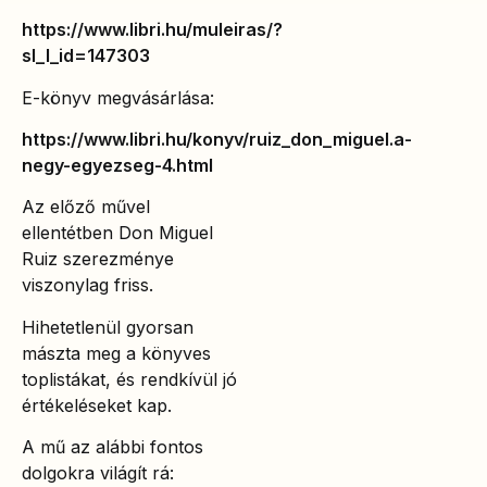
https://www.libri.hu/muleiras/?
sl_l_id=147303
E-könyv megvásárlása:
https://www.libri.hu/konyv/ruiz_don_miguel.a-
negy-egyezseg-4.html
Az előző művel
ellentétben Don Miguel
Ruiz szerezménye
viszonylag friss.
Hihetetlenül gyorsan
mászta meg a könyves
toplistákat, és rendkívül jó
értékeléseket kap.
A mű az alábbi fontos
dolgokra világít rá: