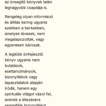
az önsegítő könyvek talán
legnagyobb csapdája is.
Rengeteg olyan információ
és állítás kering ugyanis
ezekben a berkekben,
amelyek tévesek, nem
megalapozottak, vagy
egyenesen károsak.
A legtöbb önfejlesztő
könyv ugyanis nem
kutatások,
esettanulmányok,
bizonyítékok vagy
tapasztalatok alapján
íródik, hanem egy
spirituális világot vázol fel,
aminek a létezésére
semmiféle bizonyítékot