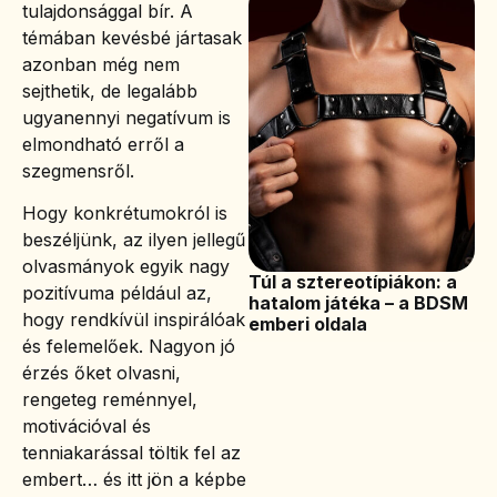
tulajdonsággal bír. A
témában kevésbé jártasak
azonban még nem
sejthetik, de legalább
ugyanennyi negatívum is
elmondható erről a
szegmensről.
Hogy konkrétumokról is
beszéljünk, az ilyen jellegű
olvasmányok egyik nagy
Túl a sztereotípiákon: a
pozitívuma például az,
hatalom játéka – a BDSM
hogy rendkívül inspirálóak
emberi oldala
és felemelőek. Nagyon jó
érzés őket olvasni,
rengeteg reménnyel,
motivációval és
tenniakarással töltik fel az
embert… és itt jön a képbe