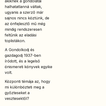
akiknek a gondolatai
halhatatlanná váltak,
ugyanis a szerző már
sajnos nincs köztünk, de
az önfejlesztő mű még
mindig rendszeresen
feltűnik az eladási
toplistákon.
A Gondolkodj és
gazdagodj 1937-ben
íródott, és a legelső
önismereti könyvek egyike
volt.
Központi témája az, hogy
mi különbözteti meg a
győzteseket a
vesztesektől?