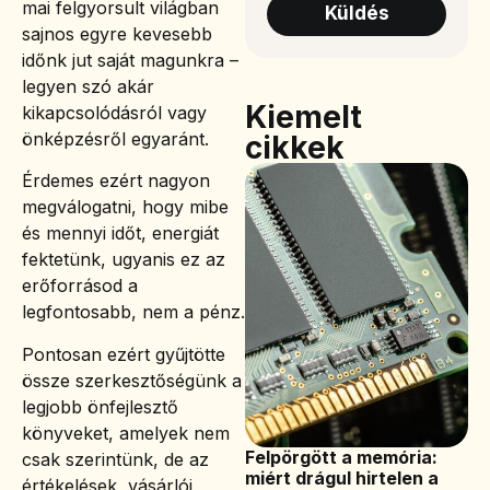
mai felgyorsult világban
Küldés
sajnos egyre kevesebb
időnk jut saját magunkra –
legyen szó akár
Kiemelt
kikapcsolódásról vagy
önképzésről egyaránt.
cikkek
Érdemes ezért nagyon
megválogatni, hogy mibe
és mennyi időt, energiát
fektetünk, ugyanis ez az
erőforrásod a
legfontosabb, nem a pénz.
Pontosan ezért gyűjtötte
össze szerkesztőségünk a
legjobb önfejlesztő
könyveket, amelyek nem
Felpörgött a memória:
csak szerintünk, de az
miért drágul hirtelen a
értékelések, vásárlói