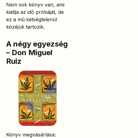
Nem sok könyv van, ami
kiállja az idő próbáját, de
ez a mű kétségtelenül
közéjük tartozik.
A négy egyezség
– Don Miguel
Ruiz
Könyv megvásárlása: