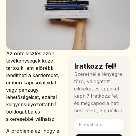
Az önfejlesztés azon
tevékenységek közé
Iratkozz fel!
tartozik, ami előrébb
Szeretnél a lényegre
lendítheti a karrieredet,
törő, válogatott
emberi kapcsolataidat
cikkeket és tippeket
vagy pénzügyi
kapni? Iratkozz fel,
lehetőségeidet, ezáltal
és megkapod a heti
kiegyensúlyozottabbá,
best of-ot, zaj nélkül.
boldogabbá és
sikeresebbé válhatsz.
A probléma az, hogy a