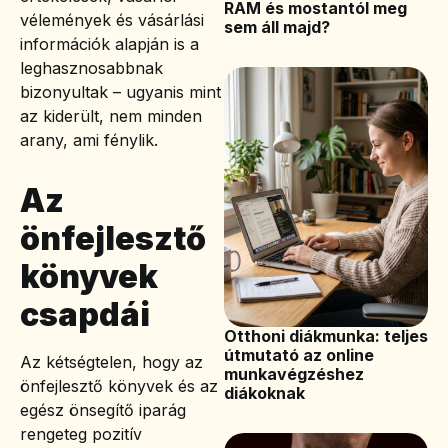
RAM és mostantól meg
vélemények és vásárlási
sem áll majd?
információk alapján is a
leghasznosabbnak
bizonyultak – ugyanis mint
az kiderült, nem minden
arany, ami fénylik.
Az
önfejlesztő
könyvek
csapdái
Otthoni diákmunka: teljes
útmutató az online
Az kétségtelen, hogy az
munkavégzéshez
önfejlesztő könyvek és az
diákoknak
egész önsegítő iparág
rengeteg pozitív