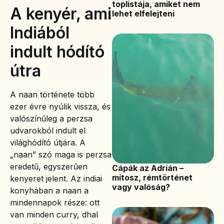
toplistája, amiket nem
A kenyér, ami
lehet elfelejteni
Indiából
indult hódító
útra
A naan története több
ezer évre nyúlik vissza, és
valószínűleg a perzsa
udvarokból indult el
világhódító útjára. A
„naan” szó maga is perzsa
eredetű, egyszerűen
Cápák az Adrián –
mítosz, rémtörténet
kenyeret jelent. Az indiai
vagy valóság?
konyhában a naan a
mindennapok része: ott
van minden curry, dhal