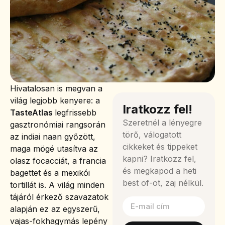
Hivatalosan is megvan a
világ legjobb kenyere: a
Iratkozz fel!
TasteAtlas
legfrissebb
Szeretnél a lényegre
gasztronómiai rangsorán
törő, válogatott
az indiai naan győzött,
cikkeket és tippeket
maga mögé utasítva az
kapni? Iratkozz fel,
olasz focacciát, a francia
és megkapod a heti
bagettet és a mexikói
best of-ot, zaj nélkül.
tortillát is. A világ minden
tájáról érkező szavazatok
alapján ez az egyszerű,
vajas-fokhagymás lepény