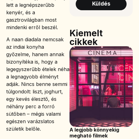
Küldés
lett a legnépszerűbb
kenyér, és a
gasztrovilágban most
mindenki erről beszél.
Kiemelt
A naan diadala nemcsak
cikkek
az indiai konyha
győzelme, hanem annak
bizonyítéka is, hogy a
legegyszerűbb ételek néha
a legnagyobb élményt
adják. Nincs benne semmi
túlgondolt: liszt, joghurt,
egy kevés élesztő, és
néhány perc a forró
sütőben – mégis valami
egészen varázslatos
születik belőle.
A legjobb könnyekig
megható filmek