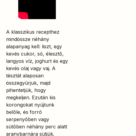
A klasszikus recepthez
mindössze néhány
alapanyag kell: liszt, egy
kevés cukor, só, élesztő,
langyos víz, joghurt és egy
kevés olaj vagy vaj. A
tésztát alaposan
összegyúrjuk, majd
pihentetjük, hogy
megkeljen. Ezután kis
korongokat nyújtunk
belőle, és forró
serpenyőben vagy
sütőben néhány perc alatt
aranybarnára sütjük.