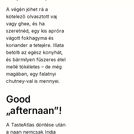
A végén jöhet rá a
kötelező olvasztott vaj
vagy ghee, és ha
szeretnéd, egy kis apróra
vágott fokhagyma és
koriander a tetejére. Illata
betölti az egész konyhát,
és bármilyen fűszeres étel
mellé tökéletes – de még
magában, egy falatnyi
chutney-val is mennyei.
Good
„afternaan”!
A TasteAtlas döntése után
a naan nemcsak India