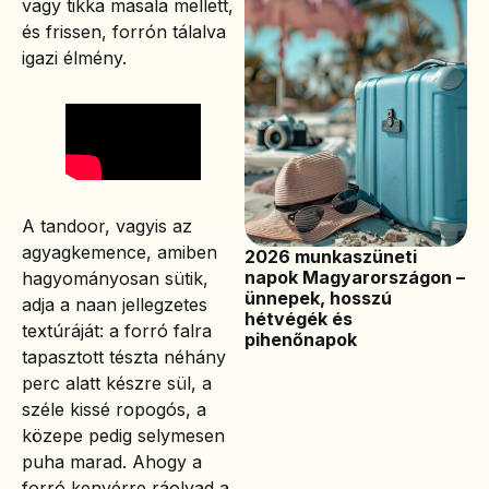
vagy tikka masala mellett,
és frissen, forrón tálalva
igazi élmény.
A tandoor, vagyis az
agyagkemence, amiben
2026 munkaszüneti
napok Magyarországon –
hagyományosan sütik,
ünnepek, hosszú
adja a naan jellegzetes
hétvégék és
textúráját: a forró falra
pihenőnapok
tapasztott tészta néhány
perc alatt készre sül, a
széle kissé ropogós, a
közepe pedig selymesen
puha marad. Ahogy a
forró kenyérre ráolvad a