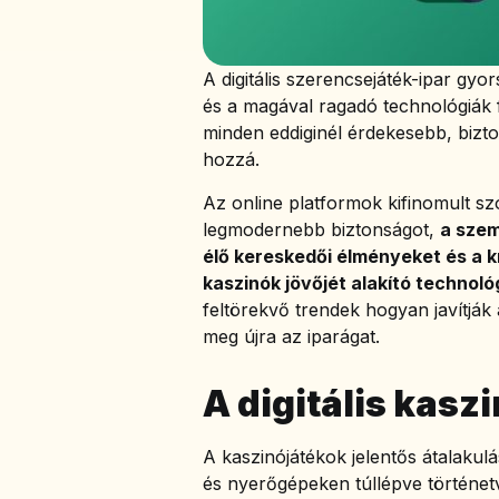
A digitális szerencsejáték-ipar gyor
és a magával ragadó technológiák
minden eddiginél érdekesebb, bizt
hozzá.
Az online platformok kifinomult sz
legmodernebb biztonságot,
a szem
élő kereskedői élményeket és a k
kaszinók jövőjét alakító technoló
feltörekvő trendek hogyan javítják
meg újra az iparágat.
A digitális kasz
A kaszinójátékok jelentős átalakul
és nyerőgépeken túllépve történetv