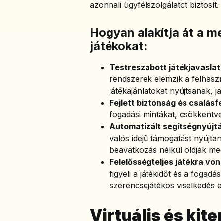
azonnali ügyfélszolgálatot biztosít.
Hogyan alakítja át a me
játékokat:
Testreszabott játékjavasla
rendszerek elemzik a felhasz
játékajánlatokat nyújtsanak, ja
Fejlett biztonság és csalásf
fogadási mintákat, csökkentv
Automatizált segítségnyújt
valós idejű támogatást nyújta
beavatkozás nélkül oldják me
Felelősségteljes játékra vo
figyeli a játékidőt és a fogadá
szerencsejátékos viselkedés 
Virtuális és kit