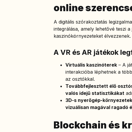
online szerenc
A digitális szórakoztatás legizgalm
integrálása, amely lehetővé teszi
kaszinókörnyezeteket élvezzenek.
A VR és AR játékok leg
Virtuális kaszinóterek
– A já
interakcióba léphetnek a több
az osztókkal.
Továbbfejlesztett élő osztó
valós idejű statisztikákat
adn
3D-s nyerőgép-környezete
vizuálisan magával ragadó 
Blockchain és k