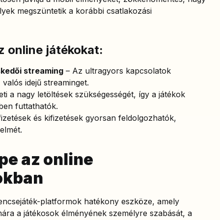
lyek megszüntetik a korábbi csatlakozási
z online játékokat:
skedői streaming
– Az ultragyors kapcsolatok
valós idejű streaminget.
i a nagy letöltések szükségességét, így a játékok
en futtathatók.
izetések és kifizetések gyorsan feldolgozhatók,
elmét.
pe az online
okban
rencsejáték-platformok hatékony eszköze, amely
mára a játékosok élményének személyre szabását, a