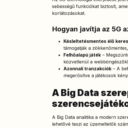
sebességű funkciókat biztosít, ame
korlátozásokat.
Hogyan javítja az 5G a
Késleltetésmentes élő kere
támogatják a zökkenőmentes, 
Felhőalapú játék
– Megszüntet
közvetlenül a webböngészőkb
Azonnali tranzakciók
– A bef
megerősítve a játékosok kény
A Big Data szere
szerencsejáték
A Big Data analitika a modern sze
lehetővé teszi az üzemeltetők szá