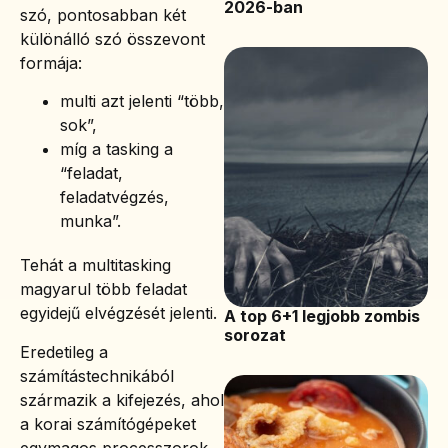
2026-ban
szó, pontosabban két
különálló szó összevont
formája:
multi azt jelenti “több,
sok”,
míg a tasking a
“feladat,
feladatvégzés,
munka”.
Tehát a multitasking
magyarul több feladat
egyidejű elvégzését jelenti.
A top 6+1 legjobb zombis
sorozat
Eredetileg a
számítástechnikából
származik a kifejezés, ahol
a korai számítógépeket
egymagos processzorok