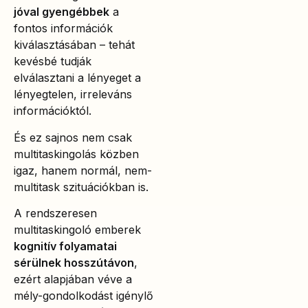
jóval gyengébbek
a
fontos információk
kiválasztásában – tehát
kevésbé tudják
elválasztani a lényeget a
lényegtelen, irreleváns
információktól.
És ez sajnos nem csak
multitaskingolás közben
igaz, hanem normál, nem-
multitask szituációkban is.
A rendszeresen
multitaskingoló emberek
kognitív folyamatai
sérülnek hosszútávon
,
ezért alapjában véve a
mély-gondolkodást igénylő