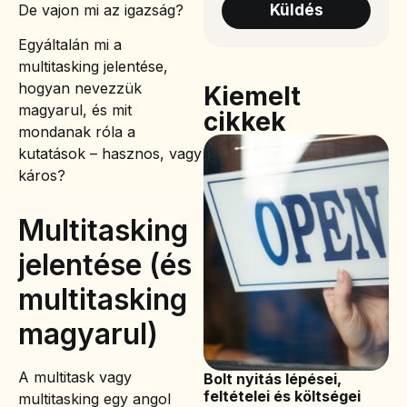
De vajon mi az igazság?
Küldés
Egyáltalán mi a
multitasking jelentése,
hogyan nevezzük
Kiemelt
magyarul, és mit
cikkek
mondanak róla a
kutatások – hasznos, vagy
káros?
Multitasking
jelentése (és
multitasking
magyarul)
A multitask vagy
Bolt nyitás lépései,
feltételei és költségei
multitasking egy angol