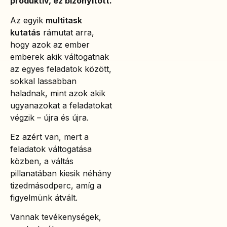
produktív, ez bizonyított.
Az egyik
multitask
kutatás
rámutat arra,
hogy azok az ember
emberek akik váltogatnak
az egyes feladatok között,
sokkal lassabban
haladnak, mint azok akik
ugyanazokat a feladatokat
végzik – újra és újra.
Ez azért van, mert a
feladatok váltogatása
közben, a váltás
pillanatában kiesik néhány
tizedmásodperc, amíg a
figyelmünk átvált.
Vannak tevékenységek,