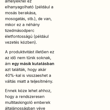
amelyeknél ez
elhanyagolható (például a
mosás berakása,
mosogatás, stb.), de van,
mikor ez a néhány
tizedmásodperc
életfontosságú (például
vezetés közben).
A produktivitást illetően ez
az idő nem tűnik soknak,
ám
egy másik kutatásban
azt találták, hogy akár
40%-kal is visszaeshet a
váltás miatt a teljesítmény.
Ennek köze lehet ahhoz,
hogy a rendszeresen
multitaskingoló emberek
általánosságban véve