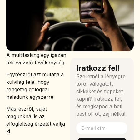
A multitasking egy igazán
félrevezető tevékenység.
Iratkozz fel!
Egyrészről azt mutatja a
Szeretnél a lényegre
külvilág felé, hogy
törő, válogatott
rengeteg dologgal
cikkeket és tippeket
haladunk egyszerre.
kapni? Iratkozz fel,
és megkapod a heti
Másrészről, saját
best of-ot, zaj nélkül.
magunknál is az
elfoglaltság érzetét váltja
ki.