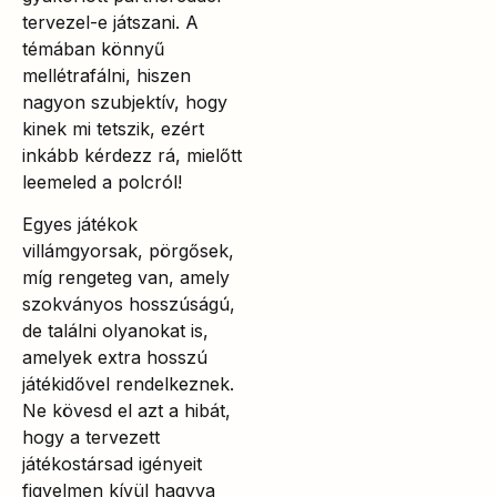
tervezel-e játszani. A
témában könnyű
mellétrafálni, hiszen
nagyon szubjektív, hogy
kinek mi tetszik, ezért
inkább kérdezz rá, mielőtt
leemeled a polcról!
Egyes játékok
villámgyorsak, pörgősek,
míg rengeteg van, amely
szokványos hosszúságú,
de találni olyanokat is,
amelyek extra hosszú
játékidővel rendelkeznek.
Ne kövesd el azt a hibát,
hogy a tervezett
játékostársad igényeit
figyelmen kívül hagyva