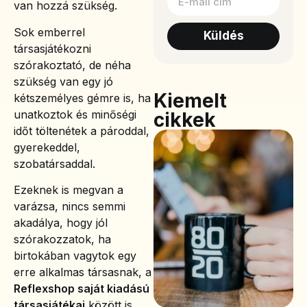
van hozzá szükség.
Sok emberrel
Küldés
társasjátékozni
szórakoztató, de néha
szükség van egy jó
Kiemelt
kétszemélyes gémre is, ha
unatkoztok és minőségi
cikkek
időt töltenétek a pároddal,
gyerekeddel,
szobatársaddal.
Ezeknek is megvan a
varázsa, nincs semmi
akadálya, hogy jól
szórakozzatok, ha
birtokában vagytok egy
erre alkalmas társasnak, a
Reflexshop saját kiadású
társasjátékai
között is