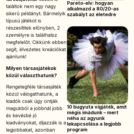
Pareto-elv: hogyan
találtok nem egy nagy
alkalmazd a 80/20-as
sikerű példányt. Bármelyik
szabályt az életedre
típusú játékot is
részesítitek előnyben, 2
személyre is találhatsz
megfelelőt. Cikkünk ebben
segít, élvezetes kreációkat
ajánlunk!
Milyen társasjátékok
közül választhatunk?
Rengetegféle társasjáték
közül válogathatunk, a
kiadók csak úgy ontják
10 bugyuta vígjáték, amit
magukból a jobbnál jobb
mégis imádunk – mert
és kevésbé jó
néha az agyunk
kiadványokat, díjazzák is a
lekapcsolása a legjobb
program
legjobbakat, azonban