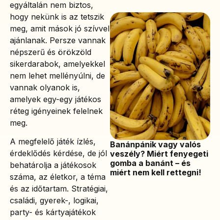
egyáltalán nem biztos,
hogy nekünk is az tetszik
meg, amit mások jó szívvel
ajánlanak. Persze vannak
népszerű és örökzöld
sikerdarabok, amelyekkel
nem lehet mellényúlni, de
vannak olyanok is,
amelyek egy-egy játékos
réteg igényeinek felelnek
meg.
A megfelelő játék ízlés,
Banánpánik vagy valós
érdeklődés kérdése, de jól
veszély? Miért fenyegeti
gomba a banánt – és
behatárolja a játékosok
miért nem kell rettegni!
száma, az életkor, a téma
és az időtartam. Stratégiai,
családi, gyerek-, logikai,
party- és kártyajátékok