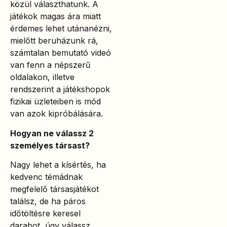
közül választhatunk. A
játékok magas ára miatt
érdemes lehet utánanézni,
mielőtt beruházunk rá,
számtalan bemutató videó
van fenn a népszerű
oldalakon, illetve
rendszerint a játékshopok
fizikai üzleteiben is mód
van azok kipróbálására.
Hogyan ne válassz 2
személyes társast?
Nagy lehet a kísértés, ha
kedvenc témádnak
megfelelő társasjátékot
találsz, de ha páros
időtöltésre keresel
darabot, úgy válassz,