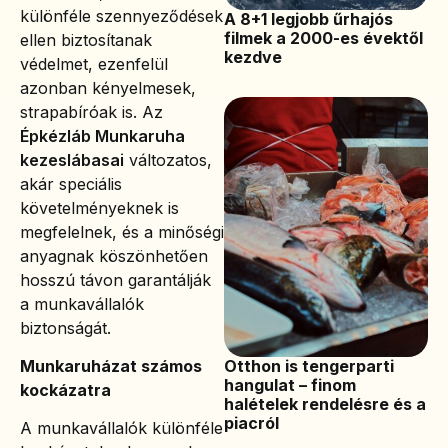
különféle szennyeződések
A 8+1 legjobb űrhajós
filmek a 2000-es évektől
ellen biztosítanak
kezdve
védelmet, ezenfelül
azonban kényelmesek,
strapabíróak is. Az
Épkézláb Munkaruha
kezeslábasai
változatos,
akár speciális
követelményeknek is
megfelelnek, és a minőségi
anyagnak köszönhetően
hosszú távon garantálják
a munkavállalók
biztonságát.
Otthon is tengerparti
Munkaruházat számos
hangulat – finom
kockázatra
halételek rendelésre és a
piacról
A munkavállalók különféle