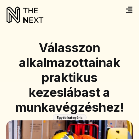
Válasszon
alkalmazottainak
praktikus
kezeslábast a
munkavégzéshez!
Egyéb kategória