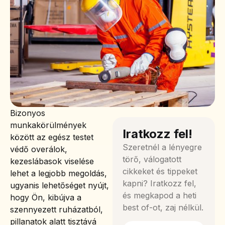
Bizonyos
munkakörülmények
Iratkozz fel!
között az egész testet
Szeretnél a lényegre
védő overálok,
törő, válogatott
kezeslábasok viselése
cikkeket és tippeket
lehet a legjobb megoldás,
kapni? Iratkozz fel,
ugyanis lehetőséget nyújt,
és megkapod a heti
hogy Ön, kibújva a
best of-ot, zaj nélkül.
szennyezett ruházatból,
pillanatok alatt tisztává