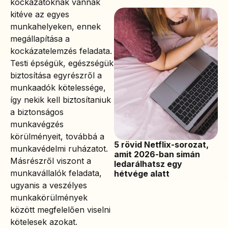
kockázatoknak vannak
kitéve az egyes
munkahelyeken, ennek
megállapítása a
kockázatelemzés feladata.
Testi épségük, egészségük
biztosítása egyrészről a
munkaadók kötelessége,
így nekik kell biztosítaniuk
a biztonságos
munkavégzés
körülményeit, továbbá a
5 rövid Netflix-sorozat,
munkavédelmi ruházatot.
amit 2026-ban simán
Másrészről viszont a
ledarálhatsz egy
munkavállalók feladata,
hétvége alatt
ugyanis a veszélyes
munkakörülmények
között megfelelően viselni
kötelesek azokat.