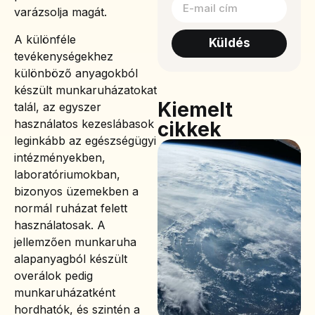
varázsolja magát.
A különféle
Küldés
tevékenységekhez
különböző anyagokból
készült munkaruházatokat
Kiemelt
talál, az egyszer
használatos kezeslábasok
cikkek
leginkább az egészségügyi
intézményekben,
laboratóriumokban,
bizonyos üzemekben a
normál ruházat felett
használatosak. A
jellemzően munkaruha
alapanyagból készült
overálok pedig
munkaruházatként
hordhatók, és szintén a