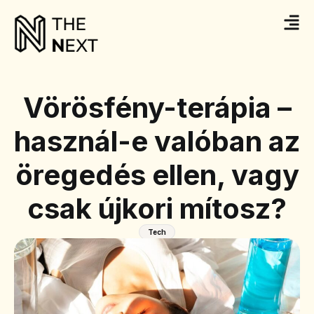
Vörösfény-terápia –
használ-e valóban az
öregedés ellen, vagy
csak újkori mítosz?
Tech