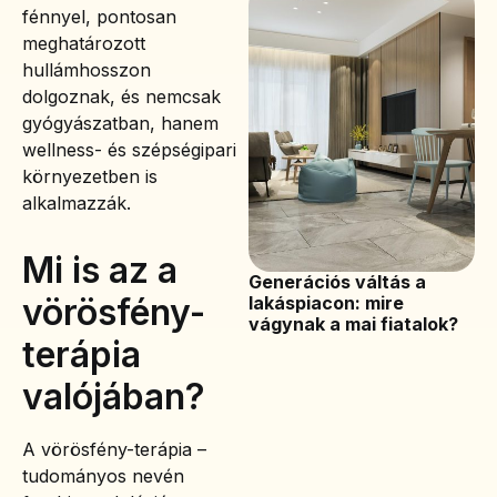
fénnyel, pontosan
meghatározott
hullámhosszon
dolgoznak, és nemcsak
gyógyászatban, hanem
wellness- és szépségipari
környezetben is
alkalmazzák.
Mi is az a
Generációs váltás a
vörösfény-
lakáspiacon: mire
vágynak a mai fiatalok?
terápia
valójában?
A vörösfény-terápia –
tudományos nevén