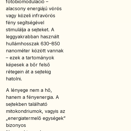
fotobiomoduláció –
alacsony energiájú vörös
vagy közeli infravörös
fény segítségével
stimulálja a sejteket. A
leggyakrabban használt
hullámhosszak 630–850
nanométer között vannak
– ezek a tartományok
képesek a bőr felső
rétegein át a sejtekig
hatolni.
A lényege nem a hő,
hanem a fényenergia. A
sejtekben található
mitokondriumok, vagyis az
„energiatermelő egységek”
bizonyos