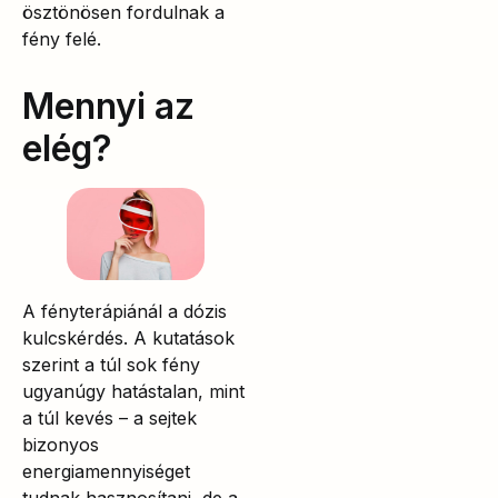
ösztönösen fordulnak a
fény felé.
Mennyi az
elég?
A fényterápiánál a dózis
kulcskérdés. A kutatások
szerint a túl sok fény
ugyanúgy hatástalan, mint
a túl kevés – a sejtek
bizonyos
energiamennyiséget
tudnak hasznosítani, de a