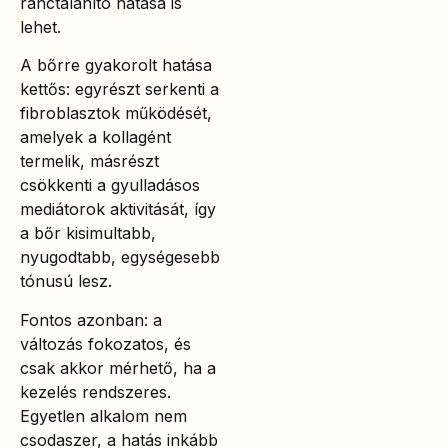
ránctalanító hatása is
lehet.
A bőrre gyakorolt hatása
kettős: egyrészt serkenti a
fibroblasztok működését,
amelyek a kollagént
termelik, másrészt
csökkenti a gyulladásos
mediátorok aktivitását, így
a bőr kisimultabb,
nyugodtabb, egységesebb
tónusú lesz.
Fontos azonban: a
változás fokozatos, és
csak akkor mérhető, ha a
kezelés rendszeres.
Egyetlen alkalom nem
csodaszer, a hatás inkább