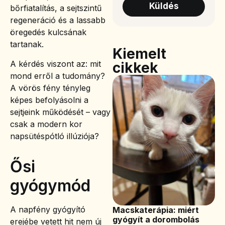
Küldés
bőrfiatalítás, a sejtszintű
regeneráció és a lassabb
öregedés kulcsának
tartanak.
Kiemelt
A kérdés viszont az: mit
cikkek
mond erről a tudomány?
A vörös fény tényleg
képes befolyásolni a
sejtjeink működését – vagy
csak a modern kor
napsütéspótló illúziója?
Ősi
gyógymód
A napfény gyógyító
Macskaterápia: miért
gyógyít a dorombolás
erejébe vetett hit nem új