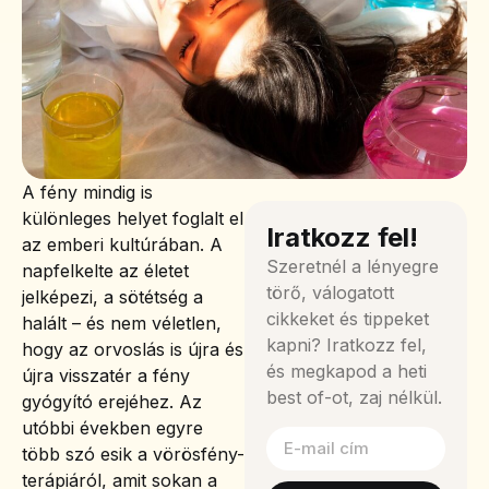
A fény mindig is
különleges helyet foglalt el
Iratkozz fel!
az emberi kultúrában. A
Szeretnél a lényegre
napfelkelte az életet
törő, válogatott
jelképezi, a sötétség a
cikkeket és tippeket
halált – és nem véletlen,
kapni? Iratkozz fel,
hogy az orvoslás is újra és
és megkapod a heti
újra visszatér a fény
best of-ot, zaj nélkül.
gyógyító erejéhez. Az
utóbbi években egyre
több szó esik a vörösfény-
terápiáról, amit sokan a