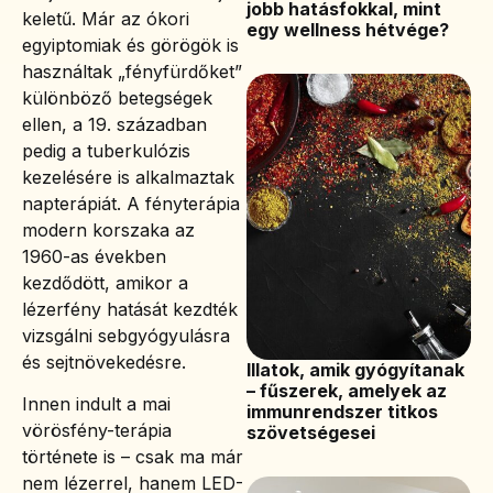
jobb hatásfokkal, mint
keletű. Már az ókori
egy wellness hétvége?
egyiptomiak és görögök is
használtak „fényfürdőket”
különböző betegségek
ellen, a 19. században
pedig a tuberkulózis
kezelésére is alkalmaztak
napterápiát. A fényterápia
modern korszaka az
1960-as években
kezdődött, amikor a
lézerfény hatását kezdték
vizsgálni sebgyógyulásra
és sejtnövekedésre.
Illatok, amik gyógyítanak
– fűszerek, amelyek az
Innen indult a mai
immunrendszer titkos
vörösfény-terápia
szövetségesei
története is – csak ma már
nem lézerrel, hanem LED-