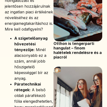
hőingadozást és
jelentősen hozzájárulnak
az ingatlan piaci értékének
növeléséhez és az
energiamegtakarításhoz is.
Mire kell odafigyelni?
A szigetelőanyag
Otthon is tengerparti
hővezetési
hangulat – finom
tényezője:
Minél
halételek rendelésre és a
alacsonyabb ez a
piacról
szám, annál jobb
hőszigetelő
képességgel bír az
anyag.
Páratechnikai
rétegek:
A belső
oldali párafékező
fólia elengedhetetlen,
hogy megakadályozd