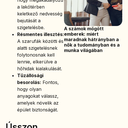
a lakótérben
keletkező nedvesség
bejutását a
szigetelésbe.
A számok mögött
emberek: miért
Résmentes illesztés:
maradnak hátrányban a
A szarufák közötti és
nők a tudományban és a
alatti szigetelésnek
munka világában
folytonosnak kell
lennie, elkerülve a
hőhidak kialakulását.
Tűzállósági
besorolás:
Fontos,
hogy olyan
anyagokat válassz,
amelyek növelik az
épület biztonságát.
Ússzon