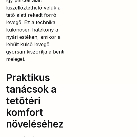
így percek alatt
kiszellőztethető velük a
tető alatt rekedt forró
levegő. Ez a technika
különösen hatékony a
nyári estéken, amikor a
lehűlt külső levegő
gyorsan kiszorítja a benti
meleget.
Praktikus
tanácsok a
tetőtéri
komfort
növeléséhez