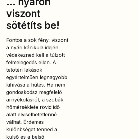
… nyáron
viszont
sötétíts be!
Fontos a sok fény, viszont
a nyári kánikula idején
védekezned kell a túlzott
felmelegedés ellen. A
tetőtéri lakások
egyértelműen legnagyobb
kihívása a hűtés. Ha nem
gondoskodsz megfelelő
árnyékolásról, a szobák
hőmérséklete rövid idő
alatt elviselhetetlenné
válhat. Érdemes
különbséget tenned a
külső és a belső