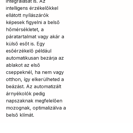
integrálását is. Az
intelligens érzékelőkkel
ellátott nyílászárók
képesek figyelni a belső
hőmérsékletet, a
páratartalmat vagy akár a
külső esőt is. Egy
esőérzékelő például
automatikusan bezárja az
ablakot az első
cseppeknél, ha nem vagy
otthon, így elkerülheted a
beázást. Az automatizált
árnyékolók pedig
napszaknak megfelelően
mozognak, optimalizálva a
belső klímát.