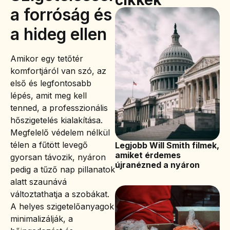
a forróság és
a hideg ellen
Amikor egy tetőtér
komfortjáról van szó, az
első és legfontosabb
lépés, amit meg kell
tenned, a professzionális
hőszigetelés kialakítása.
Megfelelő védelem nélkül
télen a fűtött levegő
Legjobb Will Smith filmek,
amiket érdemes
gyorsan távozik, nyáron
újranézned a nyáron
pedig a tűző nap pillanatok
alatt szaunává
változtathatja a szobákat.
A helyes szigetelőanyagok
minimalizálják, a