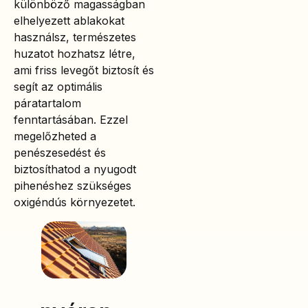
különböző magasságban
elhelyezett ablakokat
használsz, természetes
huzatot hozhatsz létre,
ami friss levegőt biztosít és
segít az optimális
páratartalom
fenntartásában. Ezzel
megelőzheted a
penészesedést és
biztosíthatod a nyugodt
pihenéshez szükséges
oxigéndús környezetet.