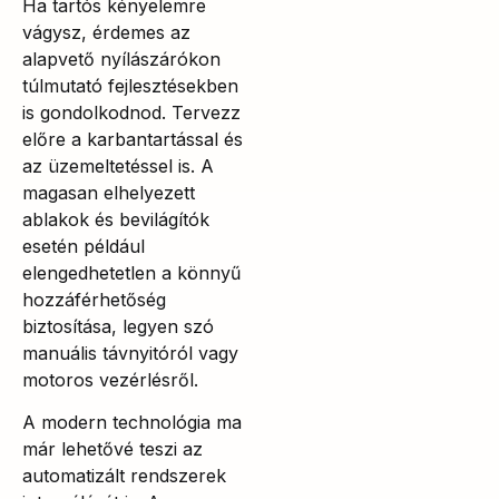
Ha tartós kényelemre
vágysz, érdemes az
alapvető nyílászárókon
túlmutató fejlesztésekben
is gondolkodnod. Tervezz
előre a karbantartással és
az üzemeltetéssel is. A
magasan elhelyezett
ablakok és bevilágítók
esetén például
elengedhetetlen a könnyű
hozzáférhetőség
biztosítása, legyen szó
manuális távnyitóról vagy
motoros vezérlésről.
A modern technológia ma
már lehetővé teszi az
automatizált rendszerek