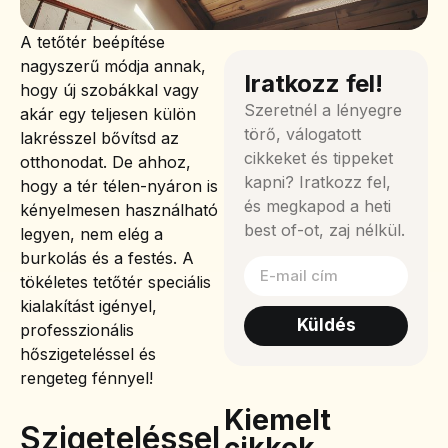
A tetőtér beépítése
nagyszerű módja annak,
Iratkozz fel!
hogy új szobákkal vagy
Szeretnél a lényegre
akár egy teljesen külön
törő, válogatott
lakrésszel bővítsd az
cikkeket és tippeket
otthonodat. De ahhoz,
kapni? Iratkozz fel,
hogy a tér télen-nyáron is
és megkapod a heti
kényelmesen használható
best of-ot, zaj nélkül.
legyen, nem elég a
burkolás és a festés. A
tökéletes tetőtér speciális
kialakítást igényel,
Küldés
professzionális
hőszigeteléssel és
rengeteg fénnyel!
Kiemelt
Szigeteléssel
cikkek