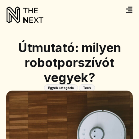
Útmutató: milyen
robotporszívót
vegyek?
Egyéb kategória
Tech