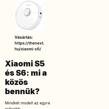
Vásárlás:
https://thenext.
hu/xiaomi-s6/
Xiaomi S5
és S6: mi a
közös
bennük?
Mindkét modell az egyre
erősebb