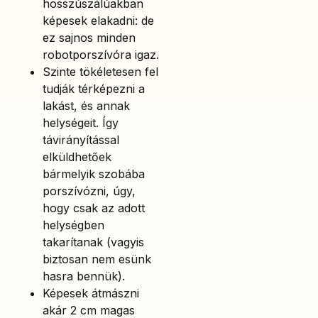
hosszúszálúakban
képesek elakadni: de
ez sajnos minden
robotporszívóra igaz.
Szinte tökéletesen fel
tudják térképezni a
lakást, és annak
helységeit. Így
távirányítással
elküldhetőek
bármelyik szobába
porszívózni, úgy,
hogy csak az adott
helységben
takarítanak (vagyis
biztosan nem esünk
hasra bennük).
Képesek átmászni
akár 2 cm magas