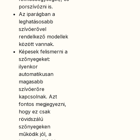
porszívózni is.
Az iparágban a
leghatásosabb
szívóerővel
rendelkező modellek
között vannak.
Képesek felismerni a
szőnyegeket:
ilyenkor
automatikusan
magasabb
szívóerőre
kapcsolnak. Azt
fontos megjegyezni,
hogy ez csak
rövidszálú
szőnyegeken
működik jól, a