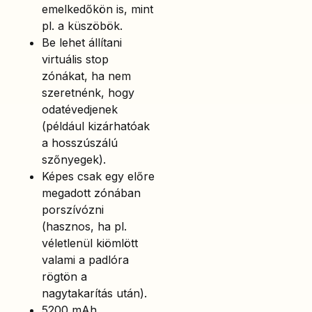
emelkedőkön is, mint
pl. a küszöbök.
Be lehet állítani
virtuális stop
zónákat, ha nem
szeretnénk, hogy
odatévedjenek
(például kizárhatóak
a hosszúszálú
szőnyegek).
Képes csak egy előre
megadott zónában
porszívózni
(hasznos, ha pl.
véletlenül kiömlött
valami a padlóra
rögtön a
nagytakarítás után).
5200 mAh