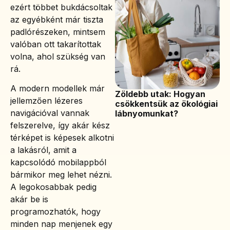
ezért többet bukdácsoltak
az egyébként már tiszta
padlórészeken, mintsem
valóban ott takarítottak
volna, ahol szükség van
rá.
A modern modellek már
Zöldebb utak: Hogyan
jellemzően lézeres
csökkentsük az ökológiai
navigációval vannak
lábnyomunkat?
felszerelve, így akár kész
térképet is képesek alkotni
a lakásról, amit a
kapcsolódó mobilappból
bármikor meg lehet nézni.
A legokosabbak pedig
akár be is
programozhatók, hogy
minden nap menjenek egy