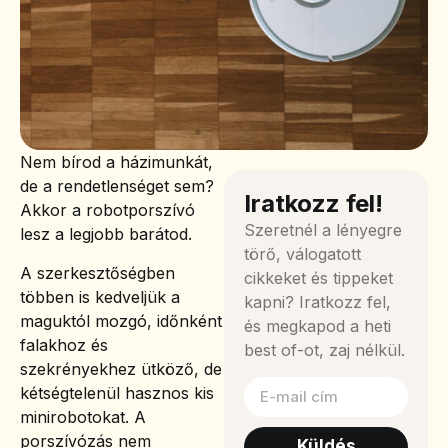
Nem bírod a házimunkát,
de a rendetlenséget sem?
Iratkozz fel!
Akkor a robotporszívó
Szeretnél a lényegre
lesz a legjobb barátod.
törő, válogatott
A szerkesztőségben
cikkeket és tippeket
többen is kedveljük a
kapni? Iratkozz fel,
maguktól mozgó, időnként
és megkapod a heti
falakhoz és
best of-ot, zaj nélkül.
szekrényekhez ütköző, de
kétségtelenül hasznos kis
minirobotokat. A
porszívózás nem
Küldés