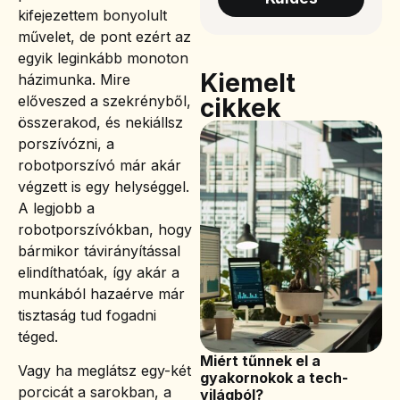
kifejezettem bonyolult
művelet, de pont ezért az
egyik leginkább monoton
Kiemelt
házimunka. Mire
előveszed a szekrényből,
cikkek
összerakod, és nekiállsz
porszívózni, a
robotporszívó már akár
végzett is egy helységgel.
A legjobb a
robotporszívókban, hogy
bármikor távirányítással
elindíthatóak, így akár a
munkából hazaérve már
tisztaság tud fogadni
téged.
Miért tűnnek el a
Vagy ha meglátsz egy-két
gyakornokok a tech-
porcicát a sarokban, a
világból?