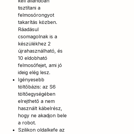
kell állandóan
tisztítani a
felmosórongyot
takarítás közben.
Ráadásul
csomagolnak is a
készülékhez 2
újrahasználható, és
10 eldobható
felmosófejet, ami jó
ideig elég lesz.
Igényesebb
töltőbázis: az S6
töltőegységében
elrejthető a nem
használt kábelrész,
hogy ne akadjon bele
a robot.
Szilikon oldalkefe az