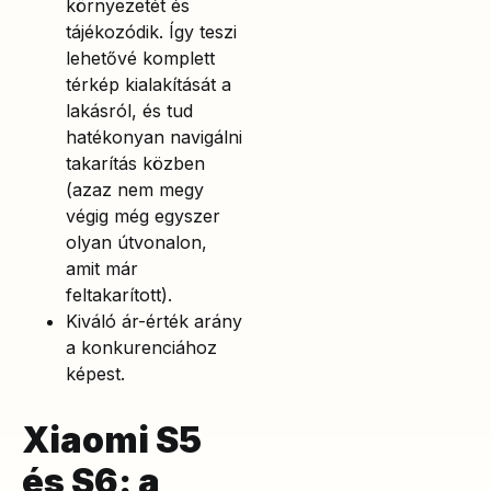
környezetét és
tájékozódik. Így teszi
lehetővé komplett
térkép kialakítását a
lakásról, és tud
hatékonyan navigálni
takarítás közben
(azaz nem megy
végig még egyszer
olyan útvonalon,
amit már
feltakarított).
Kiváló ár-érték arány
a konkurenciához
képest.
Xiaomi S5
és S6: a