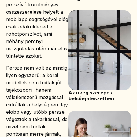
porszívó körülményes
összeszerelése helyett a
mobilapp segítségével elég
csak odaküldened a
robotporszívót, ami
néhány percnyi
mozgolódás után már el is
tüntette azokat.
Persze nem volt ez mindig
ilyen egyszerű: a korai
modellek nem tudtak jól
tájékozódni, hanem
Az üveg szerepe a
véletlenszerű mozgással
belsőépítészetben
cirkáltak a helységben. Így
előbb vagy utóbb persze
végeztek a takarítással, de
mivel nem tudták
pontosan merre járnak,