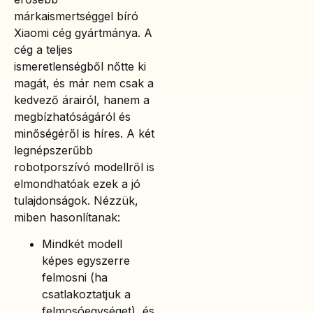
márkaismertséggel bíró
Xiaomi cég gyártmánya. A
cég a teljes
ismeretlenségből nőtte ki
magát, és már nem csak a
kedvező árairól, hanem a
megbízhatóságáról és
minőségéről is híres. A két
legnépszerűbb
robotporszívó modellről is
elmondhatóak ezek a jó
tulajdonságok. Nézzük,
miben hasonlítanak:
Mindkét modell
képes egyszerre
felmosni (ha
csatlakoztatjuk a
felmosóegységet), és