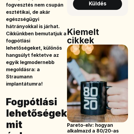
Küldés
fogvesztés nem csupán
esztétikai, de akár
egészségügyi
hátrányokkal is járhat.
Kiemelt
Cikkünkben bemutatjuk a
cikkek
fogpótlási
lehetőségeket, különös
hangsúlyt fektetve az
egyik legmodernebb
megoldásra: a
Straumann
implantátumra!
Fogpótlási
lehetőségek:
mit
Pareto-elv: hogyan
alkalmazd a 80/20-as