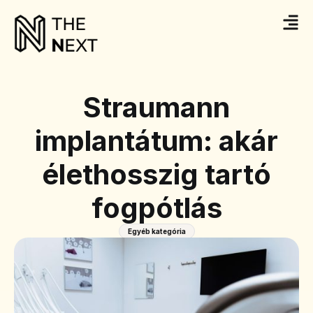
Straumann
implantátum: akár
élethosszig tartó
fogpótlás
Egyéb kategória