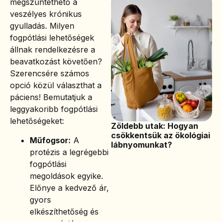
megszüntethető a
veszélyes krónikus
gyulladás. Milyen
fogpótlási lehetőségek
állnak rendelkezésre a
beavatkozást követően?
Szerencsére számos
opció közül választhat a
páciens! Bemutatjuk a
leggyakoribb fogpótlási
lehetőségeket:
Zöldebb utak: Hogyan
csökkentsük az ökológiai
Műfogsor:
A
lábnyomunkat?
protézis a legrégebbi
fogpótlási
megoldások egyike.
Előnye a kedvező ár,
gyors
elkészíthetőség és