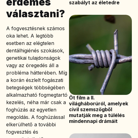
érdemes
szabályt az életedre
választani?
A fogvesztésnek számos
oka lehet. A legtöbb
esetben az elégtelen
dentálhigiénés szokások,
genetikai tulajdonságok
vagy az öregedés áll a
probléma hátterében. Míg
a korán észlelt fogászati
betegségek többségében
alkalmazható fogmegtartó
Öt film a II.
kezelés, néha már csak a
világháborúról, amelyek
civil szemszögből
foghúzás az egyetlen
mutatják meg a túlélés
megoldás. A foghúzással
mindennapi drámáit
elkerülhető a további
fogvesztés és