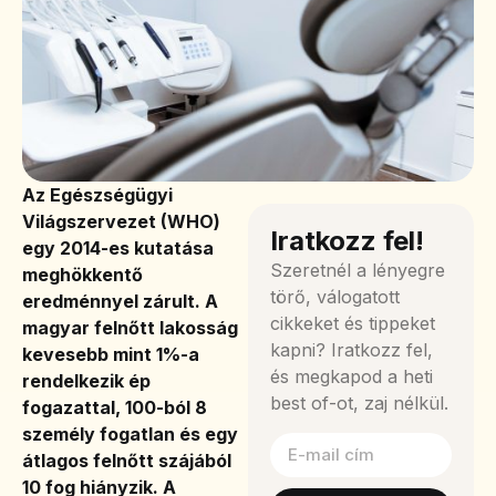
Az Egészségügyi
Világszervezet (WHO)
Iratkozz fel!
egy 2014-es kutatása
Szeretnél a lényegre
meghökkentő
törő, válogatott
eredménnyel zárult. A
cikkeket és tippeket
magyar felnőtt lakosság
kapni? Iratkozz fel,
kevesebb mint 1%-a
és megkapod a heti
rendelkezik ép
best of-ot, zaj nélkül.
fogazattal, 100-ból 8
személy fogatlan és egy
átlagos felnőtt szájából
10 fog hiányzik. A