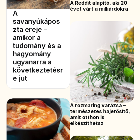
A Reddit alapító, aki 20
évet várt a milliárdokra
A
savanyúkápos
zta ereje –
amikor a
tudomány és a
hagyomány
ugyanarra a
következtetésr
e jut
A rozmaring varázsa –
természetes hajerősítő,
amit otthon is
elkészíthetsz