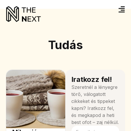
Tudás
Iratkozz fel!
Szeretnél a lényegre
törő, válogatott
cikkeket és tippeket
kapni? Iratkozz fel,
és megkapod a heti
best ofot – zaj nélkül.