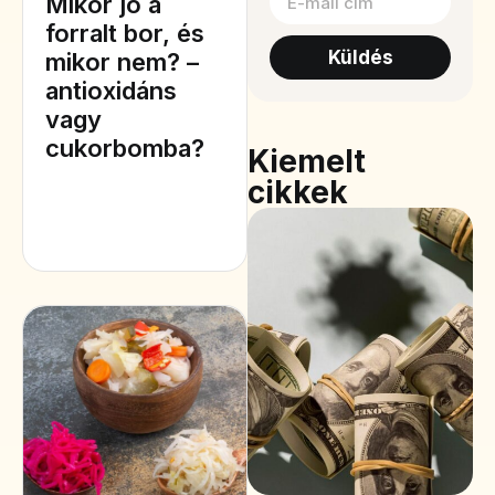
Mikor jó a
forralt bor, és
Küldés
mikor nem? –
antioxidáns
vagy
cukorbomba?
Kiemelt
cikkek